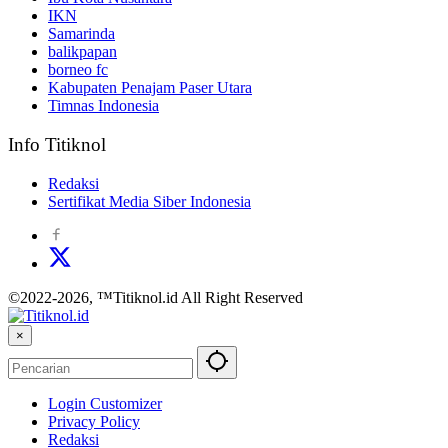
IKN
Samarinda
balikpapan
borneo fc
Kabupaten Penajam Paser Utara
Timnas Indonesia
Info Titiknol
Redaksi
Sertifikat Media Siber Indonesia
©2022-2026, ™Titiknol.id All Right Reserved
×
Login Customizer
Privacy Policy
Redaksi