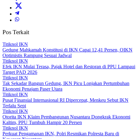
Pos Terkait
Titiknol IKN
Gedung Mahkamah Konstitusi di IKN Capai 12,41 Persen, OIKN
Optimistis Rampung Sesuai Jadwal
Titiknol IKN
Efek IKN Mulai Terasa, Pajak Hotel dan Restoran di PPU Lampaui
Target PAD 2026‎
Titiknol IKN
Tak Sekadar Bangun Gedung, IKN Picu Lonjakan Pertumbuhan
Ekonomi Penajam Paser Utara
Titiknol IKN
Pusat Finansial Internasional RI Dipercepat, Menkeu Sebut IKN
Terlalu Sepi
Titiknol IKN
Otorita IKN Klaim Pembangunan Nusantara Dongkrak Ekonomi
Kaltim, PPU Tumbuh Hampir 20 Persen
Titiknol IKN
Perkuat Pengamanan IKN, Polri Resmikan Polresta Baru di