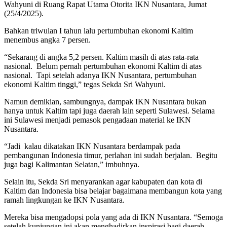
Wahyuni di Ruang Rapat Utama Otorita IKN Nusantara, Jumat
(25/4/2025).
Bahkan triwulan I tahun lalu pertumbuhan ekonomi Kaltim
menembus angka 7 persen.
“Sekarang di angka 5,2 persen. Kaltim masih di atas rata-rata
nasional. Belum pernah pertumbuhan ekonomi Kaltim di atas
nasional. Tapi setelah adanya IKN Nusantara, pertumbuhan
ekonomi Kaltim tinggi,” tegas Sekda Sri Wahyuni.
Namun demikian, sambungnya, dampak IKN Nusantara bukan
hanya untuk Kaltim tapi juga daerah lain seperti Sulawesi. Selama
ini Sulawesi menjadi pemasok pengadaan material ke IKN
Nusantara.
“Jadi kalau dikatakan IKN Nusantara berdampak pada
pembangunan Indonesia timur, perlahan ini sudah berjalan. Begitu
juga bagi Kalimantan Selatan,” imbuhnya.
Selain itu, Sekda Sri menyarankan agar kabupaten dan kota di
Kaltim dan Indonesia bisa belajar bagaimana membangun kota yang
ramah lingkungan ke IKN Nusantara.
Mereka bisa mengadopsi pola yang ada di IKN Nusantara. “Semoga
setelah kunjungan ini akan menghadirkan inspirasi bagi daerah-