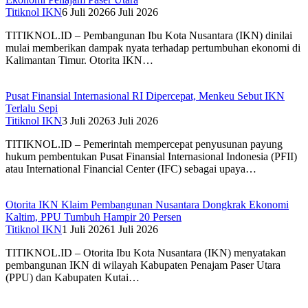
Titiknol IKN
6 Juli 2026
6 Juli 2026
TITIKNOL.ID – Pembangunan Ibu Kota Nusantara (IKN) dinilai
mulai memberikan dampak nyata terhadap pertumbuhan ekonomi di
Kalimantan Timur. Otorita IKN…
Pusat Finansial Internasional RI Dipercepat, Menkeu Sebut IKN
Terlalu Sepi
Titiknol IKN
3 Juli 2026
3 Juli 2026
TITIKNOL.ID – Pemerintah mempercepat penyusunan payung
hukum pembentukan Pusat Finansial Internasional Indonesia (PFII)
atau International Financial Center (IFC) sebagai upaya…
Otorita IKN Klaim Pembangunan Nusantara Dongkrak Ekonomi
Kaltim, PPU Tumbuh Hampir 20 Persen
Titiknol IKN
1 Juli 2026
1 Juli 2026
TITIKNOL.ID – Otorita Ibu Kota Nusantara (IKN) menyatakan
pembangunan IKN di wilayah Kabupaten Penajam Paser Utara
(PPU) dan Kabupaten Kutai…