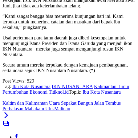
Pekerjaan fisik IKN Nusantara akan dilanjutkan awal Mei atau awal
Juni, jika tidak ada keterlambatan lelang.
“Kami sangat bangga bisa menerima kunjungan hari ini. Kami
terbuka untuk menerima catatan dan masukan dari bapak ibu
sekalian,” pungkasnya.
Usai pertemuan para tamu daerah juga diberi kesempatan untuk
mengunjungi Istana Presiden dan Istana Garuda yang menjadi ikon
IKN Nusantara. mereka juga sempat mengunjungi rusun IKN
Nusantara.
Secara umum mereka terpukau dengan kemajuan pembangunan,
serta udara sejuk IKN Nusantara Nusantara.
(*)
Post Views:
529
Tag:
Ibu Kota Nusantara
IKN NUSANTARA
Kalimantan Timur
Pertumbuhan Ekonomi
Titiknol.id
Topik:
Ibu Kota Nusantara
Kaltim dan Kalimantan Utara Sepakat Bangun Jalan Tembus
Perbatasan Mahakam Ulu-Malinau