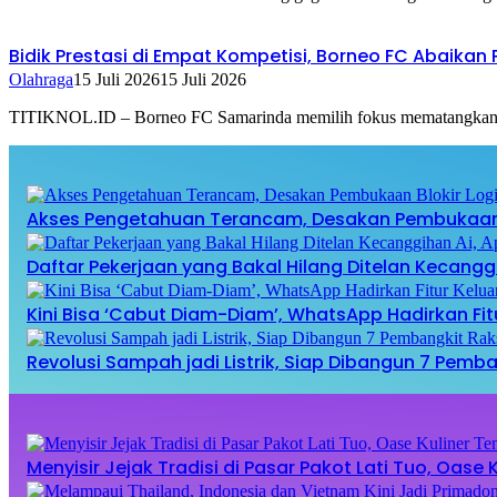
Bidik Prestasi di Empat Kompetisi, Borneo FC Abaika
Olahraga
15 Juli 2026
15 Juli 2026
TITIKNOL.ID – Borneo FC Samarinda memilih fokus mematangkan sk
Akses Pengetahuan Terancam, Desakan Pembukaan B
Daftar Pekerjaan yang Bakal Hilang Ditelan Kecang
Kini Bisa ‘Cabut Diam-Diam’, WhatsApp Hadirkan Fi
Revolusi Sampah jadi Listrik, Siap Dibangun 7 Pem
Menyisir Jejak Tradisi di Pasar Pakot Lati Tuo, Oas