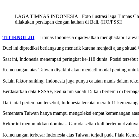
LAGA TIMNAS INDONESIA - Foto ilustrasi laga Timnas China vs
dilakukan persiapan dengan latihan di Bali. (HO/PSSI)
TITIKNOL.ID
– Timnas Indonesia dijadwalkan menghadapi Taiwan
Duel ini diprediksi berlangsung menarik karena menjadi ajang skuad
‎Saat ini, Indonesia menempati peringkat ke-118 dunia. Posisi tersebu
Kemenangan atas Taiwan diyakini akan menjadi modal penting untuk 
‎Selain faktor ranking, Indonesia juga punya catatan manis dalam rek
Berdasarkan data RSSSF, kedua tim sudah 15 kali bertemu di berbagai
‎Dari total pertemuan tersebut, Indonesia tercatat meraih 11 kemenang
Sementara Taiwan hanya mampu mengoleksi empat kemenangan atas 
Rekor ini menunjukkan dominasi Garuda setiap kali bertemu rivalnya 
‎Kemenangan terbesar Indonesia atas Taiwan terjadi pada Piala Keme