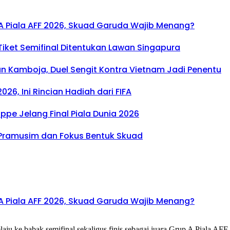
A Piala AFF 2026, Skuad Garuda Wajib Menang?
Tiket Semifinal Ditentukan Lawan Singapura
an Kamboja, Duel Sengit Kontra Vietnam Jadi Penentu
26, Ini Rincian Hadiah dari FIFA‎
e Jelang Final Piala Dunia 2026‎
n Pramusim dan Fokus Bentuk Skuad
A Piala AFF 2026, Skuad Garuda Wajib Menang?
u ke babak semifinal sekaligus finis sebagai juara Grup A Piala AF