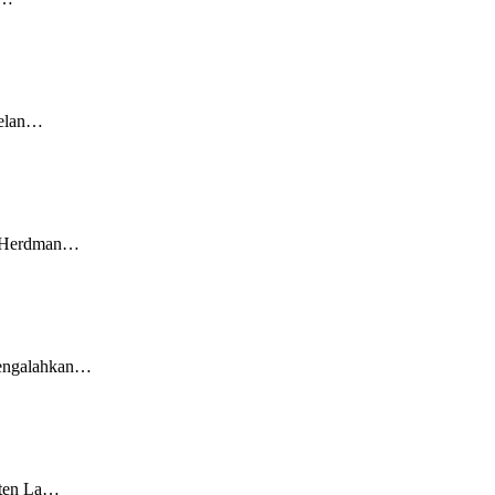
nelan…
hn Herdman…
 mengalahkan…
pten La…