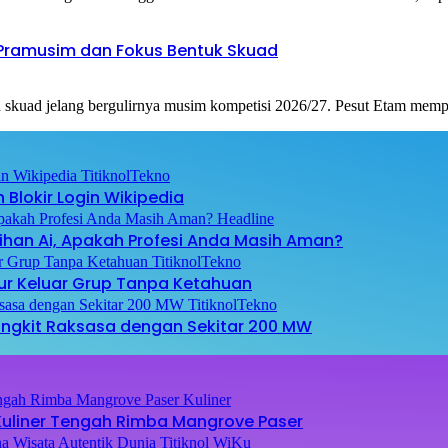
n Pramusim dan Fokus Bentuk Skuad
uad jelang bergulirnya musim kompetisi 2026/27. Pesut Etam memp
TitiknolTekno
lokir Login Wikipedia
Headline
gihan Ai, Apakah Profesi Anda Masih Aman?
TitiknolTekno
tur Keluar Grup Tanpa Ketahuan
TitiknolTekno
bangkit Raksasa dengan Sekitar 200 MW
Kuliner
e Kuliner Tengah Rimba Mangrove Paser
Titiknol WiKu