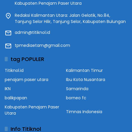
Kabupaten Penajam Paser Utara
Redaksi Kalimantan Utara: Jalan Gelatik, No.84,
Tanjung Selor Hilir, Tanjung Selor, Kabupaten Bulungan
admin@titiknol.id
tpmediaetam@gmail.com
tag POPULER
Titiknol.id
Kalimantan Timur
penajam paser utara
Ibu Kota Nusantara
IKN
Samarinda
balikpapan
borneo fc
Kabupaten Penajam Paser
Timnas Indonesia
Utara
Info Titiknol