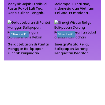
Menyisir Jejak Tradisi di
Melampaui Thailand,
Pasar Pakot Lati Tuo,
Indonesia dan Vietnam
Oase Kuliner Tengah
Kini Jadi Primadona
Rimba Mangrove Paser
Wisata Autentik Dunia
Titiknol WiKu
Titiknol WiKu
Geliat Lebaran di Pantai
Sinergi Wisata Religi,
Manggar Balikpapan,
Balikpapan Dorong
Puncak Kunjungan
Penguatan Kearifan
Diprediksi Akhir Pekan
Lokal di Bulan
Ramadhan