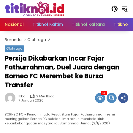
Langsung
ke
konten
Nasional
Titiknol Kaltim
Titiknol Kaltara
Titiknol 
Beranda
Olahraga
Olahraga
Persija Dikabarkan Incar Fajar
Fathurrahman, Duel Juara dengan
Borneo FC Merembet ke Bursa
Transfer
148
Ikbal
2 Min Baca
7 Januari 2026
BORNEO FC - Pemain muda Pesut Etam Fajar Fathurrahman resmi
meninggalkan Borneo FC setelah lima tahun membela klub
kebankebanggaan masyarakat Samarinda, Jumat (2/1/2026)