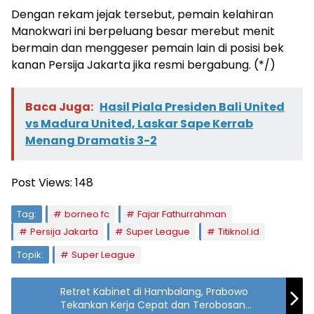
‎Dengan rekam jejak tersebut, pemain kelahiran
Manokwari ini berpeluang besar merebut menit
bermain dan menggeser pemain lain di posisi bek
kanan Persija Jakarta jika resmi bergabung. (*/)
Baca Juga:
Hasil Piala Presiden Bali United
vs Madura United, Laskar Sape Kerrab
Menang Dramatis 3-2
Post Views:
148
Tag:
borneo fc
Fajar Fathurrahman
Persija Jakarta
Super League
Titiknol.id
Topik:
Super League
Retret Kabinet di Hambalang, Prabowo
Tekankan Kerja Cepat dan Terobosan