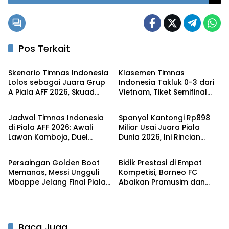
Program Nasional
Pos Terkait
Olahraga
Olahraga
Skenario Timnas Indonesia
Klasemen Timnas
Lolos sebagai Juara Grup
Indonesia Takluk 0-3 dari
A Piala AFF 2026, Skuad
Vietnam, Tiket Semifinal
Olahraga
Olahraga
Garuda Wajib Menang?
Ditentukan Lawan
Singapura
Jadwal Timnas Indonesia
Spanyol Kantongi Rp898
di Piala AFF 2026: Awali
Miliar Usai Juara Piala
Lawan Kamboja, Duel
Dunia 2026, Ini Rincian
Olahraga
Olahraga
Sengit Kontra Vietnam Jadi
Hadiah dari FIFA‎
Penentu
Persaingan Golden Boot
Bidik Prestasi di Empat
Memanas, Messi Ungguli
Kompetisi, Borneo FC
Mbappe Jelang Final Piala
Abaikan Pramusim dan
Dunia 2026‎
Fokus Bentuk Skuad
Baca Juga