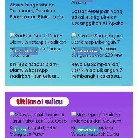
Akses Pengetahuan
Terancam, Desakan
Daftar Pekerjaan yang
Pembukaan Blokir Login
Bakal Hilang Ditelan
Wikipedia
Kecanggihan Ai, Apakah
Profesi Anda Masih
Aman?
TitiknolTekno
TitiknolTekno
Kini Bisa ‘Cabut Diam-
Revolusi Sampah jadi
Diam’, WhatsApp
Listrik, Siap Dibangun 7
Hadirkan Fitur Keluar
Pembangkit Raksasa
Grup Tanpa Ketahuan
dengan Sekitar 200 MW
Kuliner
Titiknol WiKu