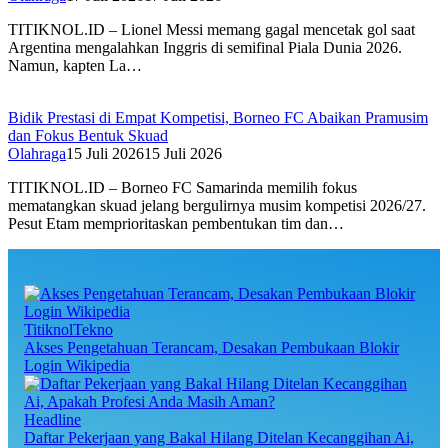
TITIKNOL.ID – Lionel Messi memang gagal mencetak gol saat
Argentina mengalahkan Inggris di semifinal Piala Dunia 2026.
Namun, kapten La…
Bidik Prestasi di Empat Kompetisi, Borneo FC Abaikan Pramusim
dan Fokus Bentuk Skuad
Olahraga
15 Juli 2026
15 Juli 2026
TITIKNOL.ID – Borneo FC Samarinda memilih fokus
mematangkan skuad jelang bergulirnya musim kompetisi 2026/27.
Pesut Etam memprioritaskan pembentukan tim dan…
TitiknolTekno
Akses Pengetahuan Terancam, Desakan Pembukaan Blokir
Login Wikipedia
Headline
Daftar Pekerjaan yang Bakal Hilang Ditelan Kecanggihan Ai,