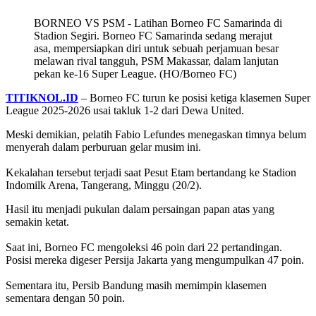
BORNEO VS PSM - Latihan Borneo FC Samarinda di
Stadion Segiri. Borneo FC Samarinda sedang merajut
asa, mempersiapkan diri untuk sebuah perjamuan besar
melawan rival tangguh, PSM Makassar, dalam lanjutan
pekan ke-16 Super League. (HO/Borneo FC)
TITIKNOL.ID
– Borneo FC turun ke posisi ketiga klasemen Super
League 2025-2026 usai takluk 1-2 dari Dewa United.
Meski demikian, pelatih Fabio Lefundes menegaskan timnya belum
menyerah dalam perburuan gelar musim ini.
‎Kekalahan tersebut terjadi saat Pesut Etam bertandang ke Stadion
Indomilk Arena, Tangerang, Minggu (20/2).
Hasil itu menjadi pukulan dalam persaingan papan atas yang
semakin ketat.
‎Saat ini, Borneo FC mengoleksi 46 poin dari 22 pertandingan.
Posisi mereka digeser Persija Jakarta yang mengumpulkan 47 poin.
‎Sementara itu, Persib Bandung masih memimpin klasemen
sementara dengan 50 poin.