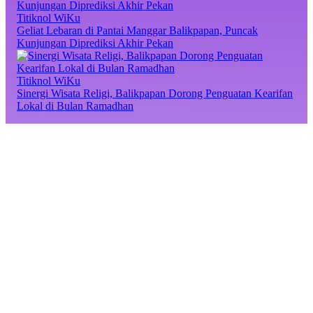
Titiknol WiKu
Geliat Lebaran di Pantai Manggar Balikpapan, Puncak
Kunjungan Diprediksi Akhir Pekan
Titiknol WiKu
Sinergi Wisata Religi, Balikpapan Dorong Penguatan Kearifan
Lokal di Bulan Ramadhan