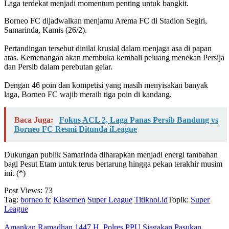
‎Laga terdekat menjadi momentum penting untuk bangkit.
Borneo FC dijadwalkan menjamu Arema FC di Stadion Segiri,
Samarinda, Kamis (26/2).
‎Pertandingan tersebut dinilai krusial dalam menjaga asa di papan
atas. Kemenangan akan membuka kembali peluang menekan Persija
dan Persib dalam perebutan gelar.
‎Dengan 46 poin dan kompetisi yang masih menyisakan banyak
laga, Borneo FC wajib meraih tiga poin di kandang.
Baca Juga:
Fokus ACL 2, Laga Panas Persib Bandung vs
Borneo FC Resmi Ditunda iLeague
Dukungan publik Samarinda diharapkan menjadi energi tambahan
bagi Pesut Etam untuk terus bertarung hingga pekan terakhir musim
ini. (*)
Post Views:
73
Tag:
borneo fc
Klasemen
Super League
Titiknol.id
Topik:
Super
League
Amankan Ramadhan 1447 H, Polres PPU Siagakan Pasukan