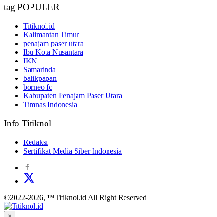
tag POPULER
Titiknol.id
Kalimantan Timur
penajam paser utara
Ibu Kota Nusantara
IKN
Samarinda
balikpapan
borneo fc
Kabupaten Penajam Paser Utara
Timnas Indonesia
Info Titiknol
Redaksi
Sertifikat Media Siber Indonesia
©2022-2026, ™Titiknol.id All Right Reserved
×