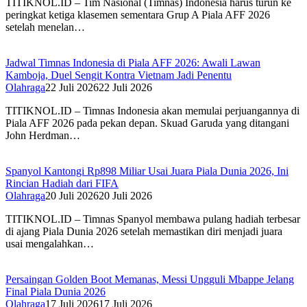
TITIKNOL.ID – Tim Nasional (Timnas) Indonesia harus turun ke
peringkat ketiga klasemen sementara Grup A Piala AFF 2026
setelah menelan…
Jadwal Timnas Indonesia di Piala AFF 2026: Awali Lawan
Kamboja, Duel Sengit Kontra Vietnam Jadi Penentu
Olahraga
22 Juli 2026
22 Juli 2026
TITIKNOL.ID – Timnas Indonesia akan memulai perjuangannya di
Piala AFF 2026 pada pekan depan. Skuad Garuda yang ditangani
John Herdman…
Spanyol Kantongi Rp898 Miliar Usai Juara Piala Dunia 2026, Ini
Rincian Hadiah dari FIFA‎
Olahraga
20 Juli 2026
20 Juli 2026
TITIKNOL.ID – Timnas Spanyol membawa pulang hadiah terbesar
di ajang Piala Dunia 2026 setelah memastikan diri menjadi juara
usai mengalahkan…
Persaingan Golden Boot Memanas, Messi Ungguli Mbappe Jelang
Final Piala Dunia 2026‎
Olahraga
17 Juli 2026
17 Juli 2026