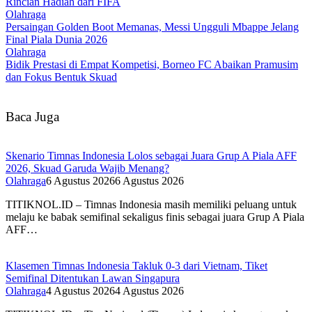
Rincian Hadiah dari FIFA‎
Olahraga
Persaingan Golden Boot Memanas, Messi Ungguli Mbappe Jelang
Final Piala Dunia 2026‎
Olahraga
Bidik Prestasi di Empat Kompetisi, Borneo FC Abaikan Pramusim
dan Fokus Bentuk Skuad
Baca Juga
Skenario Timnas Indonesia Lolos sebagai Juara Grup A Piala AFF
2026, Skuad Garuda Wajib Menang?
Olahraga
6 Agustus 2026
6 Agustus 2026
TITIKNOL.ID – Timnas Indonesia masih memiliki peluang untuk
melaju ke babak semifinal sekaligus finis sebagai juara Grup A Piala
AFF…
Klasemen Timnas Indonesia Takluk 0-3 dari Vietnam, Tiket
Semifinal Ditentukan Lawan Singapura
Olahraga
4 Agustus 2026
4 Agustus 2026