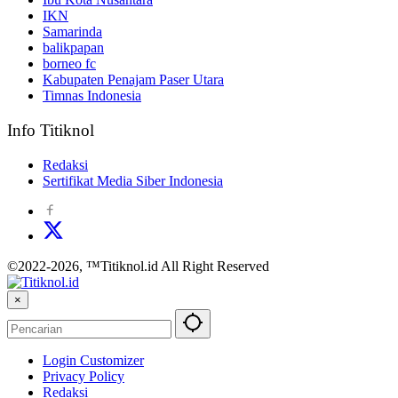
IKN
Samarinda
balikpapan
borneo fc
Kabupaten Penajam Paser Utara
Timnas Indonesia
Info Titiknol
Redaksi
Sertifikat Media Siber Indonesia
©2022-2026, ™Titiknol.id All Right Reserved
×
Login Customizer
Privacy Policy
Redaksi