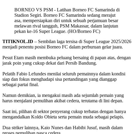
BORNEO VS PSM - Latihan Borneo FC Samarinda di
Stadion Segiri. Borneo FC Samarinda sedang merajut
asa, mempersiapkan diri untuk sebuah perjamuan besar
melawan rival tangguh, PSM Makassar, dalam lanjutan
pekan ke-16 Super League. (HO/Borneo FC)
TITIKNOL.ID
– Sembilan laga tersisa di Super League 2025/2026
menjadi penentu posisi Borneo FC dalam perburuan gelar juara.
‎Pesut Etam masih membuka peluang bersaing di papan atas, dengan
jarak poin yang cukup dekat dari Persib Bandung.
‎Pelatih Fabio Lefundes menilai seluruh pemainnya dalam kondisi
siap dan fokus menghadapi sisa pertandingan yang dianggap
sebagai partai final.
‎Namun demikian, ia mengakui masih ada sejumlah pemain yang
harus menjalani pemulihan akibat cedera, terutama di lini depan.
‎Saat ini, pilihan di sektor penyerang cukup terbatas dengan hanya
mengandalkan Koldo Obieta serta pemain muda sebagai pelapis.
‎Dua striker lainnya, Kaio Nunes dan Habibi Jusuf, masih dalam
proses pemulihan pasca cedera.