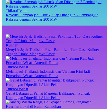
TitiknolTekno
Revolusi Sampah jadi Listrik, Siap Dibangun 7 Pembangkit
Raksasa dengan Sekitar 200 MW
Kuliner
Menyisir Jejak Tradisi di Pasar Pakot Lati Tuo, Oase Kuliner
Tengah Rimba Mangrove Paser
Titiknol WiKu
Melampaui Thailand, Indonesia dan Vietnam Kini Jadi
Primadona Wisata Autentik Dunia
Titiknol WiKu
Geliat Lebaran di Pantai Manggar Balikpapan, Puncak
Kunjungan Diprediksi Akhir Pekan