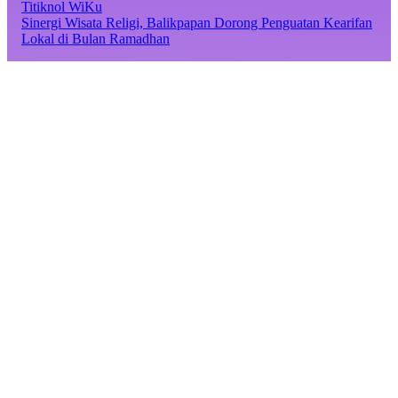
Titiknol WiKu
Sinergi Wisata Religi, Balikpapan Dorong Penguatan Kearifan
Lokal di Bulan Ramadhan