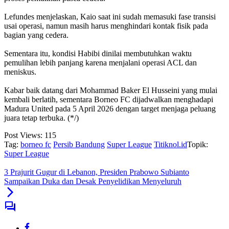
‎Lefundes menjelaskan, Kaio saat ini sudah memasuki fase transisi
usai operasi, namun masih harus menghindari kontak fisik pada
bagian yang cedera.
‎Sementara itu, kondisi Habibi dinilai membutuhkan waktu
pemulihan lebih panjang karena menjalani operasi ACL dan
meniskus.
‎Kabar baik datang dari Mohammad Baker El Husseini yang mulai
kembali berlatih, sementara Borneo FC dijadwalkan menghadapi
Madura United pada 5 April 2026 dengan target menjaga peluang
juara tetap terbuka. (*/)
Post Views:
115
Tag:
borneo fc
Persib Bandung
Super League
Titiknol.id
Topik:
Super League
3 Prajurit Gugur di Lebanon, Presiden Prabowo Subianto
Sampaikan Duka dan Desak Penyelidikan Menyeluruh