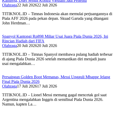
Kamboja, Duel Sengit Kontra Vietnam Jadi Penentu
Olahraga
22 Juli 2026
22 Juli 2026
TITIKNOL.ID – Timnas Indonesia akan memulai perjuangannya di
Piala AFF 2026 pada pekan depan. Skuad Garuda yang ditangani
John Herdman…
Spanyol Kantongi Rp898 Miliar Usai Juara Piala Dunia 2026, Ini
Rincian Hadiah dari FIFA‎
Olahraga
20 Juli 2026
20 Juli 2026
TITIKNOL.ID – Timnas Spanyol membawa pulang hadiah terbesar
di ajang Piala Dunia 2026 setelah memastikan diri menjadi juara
usai mengalahkan…
Persaingan Golden Boot Memanas, Messi Ungguli Mbappe Jelang
Final Piala Dunia 2026‎
Olahraga
17 Juli 2026
17 Juli 2026
TITIKNOL.ID – Lionel Messi memang gagal mencetak gol saat
Argentina mengalahkan Inggris di semifinal Piala Dunia 2026.
Namun, kapten La…