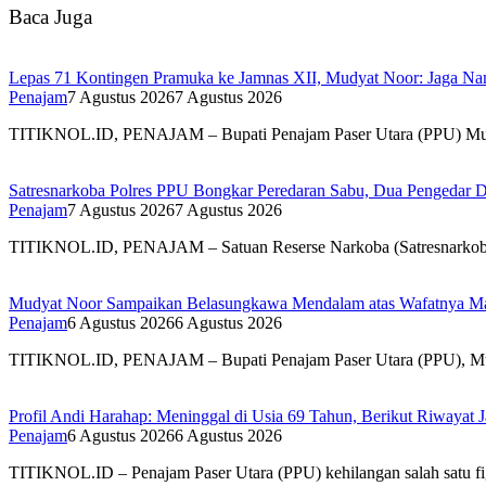
Baca Juga
Lepas 71 Kontingen Pramuka ke Jamnas XII, Mudyat Noor: Jaga N
Penajam
7 Agustus 2026
7 Agustus 2026
TITIKNOL.ID, PENAJAM – Bupati Penajam Paser Utara (PPU) Mud
Satresnarkoba Polres PPU Bongkar Peredaran Sabu, Dua Pengedar D
Penajam
7 Agustus 2026
7 Agustus 2026
TITIKNOL.ID, PENAJAM – Satuan Reserse Narkoba (Satresnarkoba) 
Mudyat Noor Sampaikan Belasungkawa Mendalam atas Wafatnya Ma
Penajam
6 Agustus 2026
6 Agustus 2026
TITIKNOL.ID, PENAJAM – Bupati Penajam Paser Utara (PPU), Mud
Profil Andi Harahap: Meninggal di Usia 69 Tahun, Berikut Riwayat
Penajam
6 Agustus 2026
6 Agustus 2026
TITIKNOL.ID – Penajam Paser Utara (PPU) kehilangan salah satu f