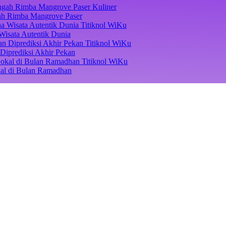
Kuliner
ngah Rimba Mangrove Paser
Titiknol WiKu
Wisata Autentik Dunia
Titiknol WiKu
Diprediksi Akhir Pekan
Titiknol WiKu
kal di Bulan Ramadhan