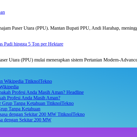
pan
jam Paser Utara (PPU). Mantan Bupati PPU, Andi Harahap, mening
 Padi hingga 5 Ton per Hektare
er Utara (PPU) mulai menerapkan sistem Pertanian Modern-Advanc
TitiknolTekno
Wikipedia
Headline
akah Profesi Anda Masih Aman?
TitiknolTekno
Grup Tanpa Ketahuan
TitiknolTekno
asa dengan Sekitar 200 MW