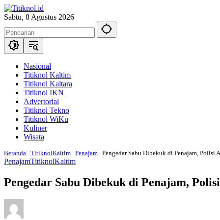
Langsung
ke
Sabtu, 8 Agustus 2026
konten
Nasional
Titiknol Kaltim
Titiknol Kaltara
Titiknol IKN
Advertorial
Titiknol Tekno
Titiknol WiKu
Kuliner
Wisata
Beranda
TitiknolKaltim
Penajam
Pengedar Sabu Dibekuk di Penajam, Polisi 
Penajam
TitiknolKaltim
Pengedar Sabu Dibekuk di Penajam, Polis