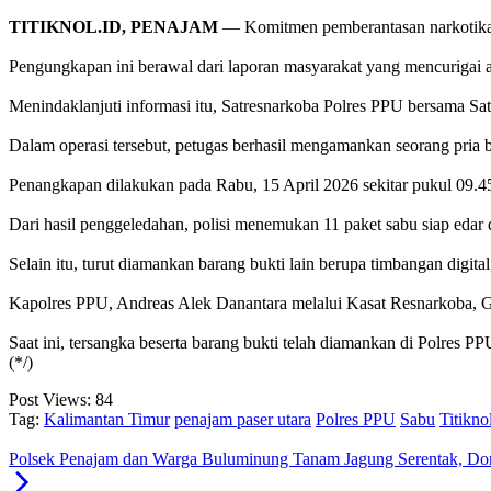
TITIKNOL.ID, PENAJAM
— Komitmen pemberantasan narkotika k
‎Pengungkapan ini berawal dari laporan masyarakat yang mencurigai ad
‎Menindaklanjuti informasi itu, Satresnarkoba Polres PPU bersama S
‎Dalam operasi tersebut, petugas berhasil mengamankan seorang pria
‎Penangkapan dilakukan pada Rabu, 15 April 2026 sekitar pukul 09.
‎Dari hasil penggeledahan, polisi menemukan 11 paket sabu siap edar
‎Selain itu, turut diamankan barang bukti lain berupa timbangan digital,
‎Kapolres PPU, Andreas Alek Danantara melalui Kasat Resnarkoba, 
‎Saat ini, tersangka beserta barang bukti telah diamankan di Polres
(*/)
Post Views:
84
Tag:
Kalimantan Timur
penajam paser utara
Polres PPU
Sabu
Titikno
Polsek Penajam dan Warga Buluminung Tanam Jagung Serentak, D