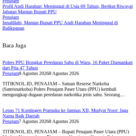
Penajam
Profil Andi Harahap: Meninggal di Usia 69 Tahun, Berikut Riwayat
Jabatan Mantan Bupati PPU
Penajam
Innalillahi, Mantan Bupati PPU Andi Harahap Meninggal di
Balikpapan
Baca Juga
Polres PPU Bongkar Peredaran Sabu di Waru, 16 Paket Diamankan
dari Pria 47 Tahun
Penajam
8 Agustus 2026
8 Agustus 2026
TITIKNOL.ID, PENAJAM – Satuan Reserse Narkoba
(Satresnarkoba) Polres Penajam Paser Utara (PPU) kembali
mengungkap dugaan peredaran narkotika jenis sabu. Seorang…
Lepas 71 Kontingen Pramuka ke Jamnas XII, Mudyat Noor: Jaga
Nama Baik Daerah
Penajam
7 Agustus 2026
8 Agustus 2026
TITIKNOL.ID, PENAJAM – Bupati Penajam Paser Utara (PPU)