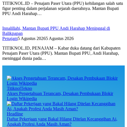
TITIKNOL.ID – Penajam Paser Utara (PPU) kehilangan salah satu
figur penting dalam perjalanan sejarah daerahnya. Mantan Bupati
PPU Andi Harahap…
Innalillahi, Mantan Bupati PPU Andi Harahap Meninggal di
Balikpapan
Penajam
5 Agustus 2026
5 Agustus 2026
TITIKNOL.ID, PENAJAM – Kabar duka datang dari Kabupaten
Penajam Paser Utara (PPU). Mantan Bupati PPU, Andi Harahap,
meninggal dunia pada…
TitiknolTekno
Akses Pengetahuan Terancam, Desakan Pembukaan Blokir
Login Wikipedia
Headline
Daftar Pekerjaan yang Bakal Hilang Ditelan Kecanggihan Ai,
Apakah Profesi Anda Masih Aman?