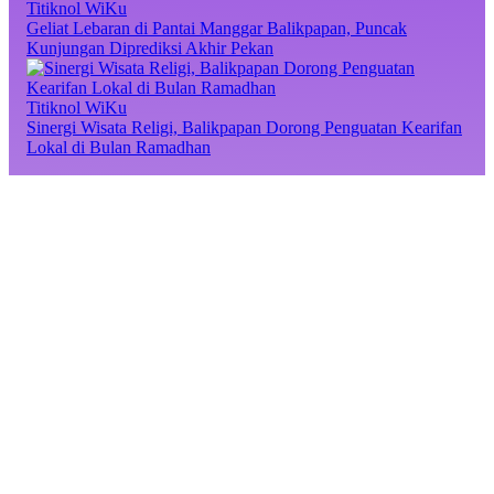
Titiknol WiKu
Geliat Lebaran di Pantai Manggar Balikpapan, Puncak
Kunjungan Diprediksi Akhir Pekan
Titiknol WiKu
Sinergi Wisata Religi, Balikpapan Dorong Penguatan Kearifan
Lokal di Bulan Ramadhan