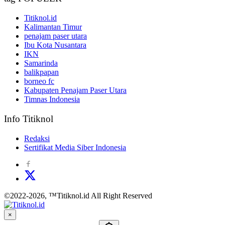
Titiknol.id
Kalimantan Timur
penajam paser utara
Ibu Kota Nusantara
IKN
Samarinda
balikpapan
borneo fc
Kabupaten Penajam Paser Utara
Timnas Indonesia
Info Titiknol
Redaksi
Sertifikat Media Siber Indonesia
©2022-2026, ™Titiknol.id All Right Reserved
×