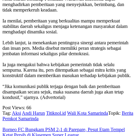
menghadirkan pemberitaan yang menyejukkan, berimbang, dan
tidak memperkeruh keadaan.
‎Ia menilai, pemberitaan yang berkualitas mampu memperkuat
stabilitas daerah sekaligus menjaga ketenangan masyarakat dalam
menghadapi dinamika sosial.
‎Lebih lanjut, ia menekankan pentingnya sinergi antara pemerintah
dan insan pers. Media disebut memiliki peran strategis sebagai
jembatan informasi sekaligus pilar demokrasi.
‎Ia juga mengakui bahwa kebijakan pemerintah tidak selalu
sempurna. Karena itu, pers ditempatkan sebagai mitra kritis yang
konstruktif dalam memberikan masukan terhadap kebijakan publik.
‎“Jika komunikasi publik terjaga dengan baik dan pemberitaan
disampaikan secara sejuk, maka suasana daerah juga akan tetap
kondusif,” ujarnya. (Advertorial)
Post Views:
66
Tag:
Aksi
Andi Harun
Titiknol.id
Wali Kota Samarinda
Topik:
Berita
Pemkot Samarinda
Borneo FC Bungkam PSM 2-1 di Parepare, Pesut Etam Tempel
Ketat Persib di Klasemen Super League