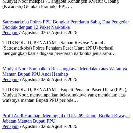
Mudyat Noor melepas 71 anggota Kontingen Kwartir Cabang
(Kwarcab) Gerakan Pramuka PPU…
Satresnarkoba Polres PPU Bongkar Peredaran Sabu, Dua Pengedar
Diciduk dengan 12 Paket Narkotika
Penajam
7 Agustus 2026
7 Agustus 2026
TITIKNOL.ID, PENAJAM – Satuan Reserse Narkoba
(Satresnarkoba) Polres Penajam Paser Utara (PPU) berhasil
mengungkap kasus dugaan peredaran narkotika jenis sabu…
Mudyat Noor Sampaikan Belasungkawa Mendalam atas Wafatnya
Mantan Bupati PPU Andi Harahap
Penajam
6 Agustus 2026
6 Agustus 2026
TITIKNOL.ID, PENAJAM – Bupati Penajam Paser Utara (PPU),
Mudyat Noor, menyampaikan belasungkawa yang mendalam atas
wafatnya mantan Bupati PPU periode…
Profil Andi Harahap: Meninggal di Usia 69 Tahun, Berikut Riwayat
Jabatan Mantan Bupati PPU
Penajam
6 Agustus 2026
6 Agustus 2026