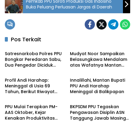
Pemkab PPU Soroti Produksi Gas Indosino
Buka Peluang Perluasan Jargas di Daerah
Pos Terkait
Penajam
Penajam
Satresnarkoba Polres PPU
Mudyat Noor Sampaikan
Bongkar Peredaran Sabu,
Belasungkawa Mendalam
Dua Pengedar Diciduk
atas Wafatnya Mantan
Penajam
Penajam
dengan 12 Paket Narkotika
Bupati PPU Andi Harahap
Profil Andi Harahap:
Innalillahi, Mantan Bupati
Meninggal di Usia 69
PPU Andi Harahap
Tahun, Berikut Riwayat
Meninggal di Balikpapan
Penajam
Penajam
Jabatan Mantan Bupati
PPU
PPU Mulai Terapkan PM-
BKPSDM PPU Tegaskan
AAS Oktober, Kejar
Pengawasan Disiplin ASN
Kenaikan Produktivitas
Tanggung Jawab Masing-
Padi hingga 5 Ton per
Masing OPD
Hektare