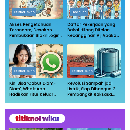
TitiknolTekno
Headline
Akses Pengetahuan
Daftar Pekerjaan yang
Terancam, Desakan
Bakal Hilang Ditelan
Pembukaan Blokir Login
Kecanggihan Ai, Apakah
Wikipedia
Profesi Anda Masih
Aman?
TitiknolTekno
TitiknolTekno
Kini Bisa ‘Cabut Diam-
Revolusi Sampah jadi
Diam’, WhatsApp
Listrik, Siap Dibangun 7
Hadirkan Fitur Keluar
Pembangkit Raksasa
Grup Tanpa Ketahuan
dengan Sekitar 200 MW