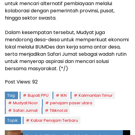
untuk mencari alternatif pembiayaan melalui
kolaborasi dengan pemerintah provinsi, pusat,
hingga sektor swasta.
‎Dalam kesempatan tersebut, Mudyat juga
mendorong desa-desa untuk memperkuat ekonomi
lokal melalui BUMDes dan kerja sama antar desa,
serta menjadikan Safari Jumat sebagai wadah rutin
untuk menyerap aspirasi dan mencari solusi
bersama masyarakat. (*/)
Post Views:
92
Tag:
Bupati PPU
IKN
Kalimantan Timur
Mudyat Noor
penajam paser utara
Safari Jumat
Titiknol.id
Topik:
Kabar Penajam Terbaru