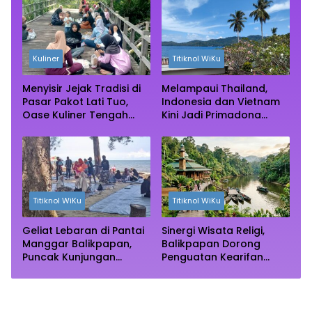
Kuliner
Titiknol WiKu
Menyisir Jejak Tradisi di
Melampaui Thailand,
Pasar Pakot Lati Tuo,
Indonesia dan Vietnam
Oase Kuliner Tengah
Kini Jadi Primadona
Rimba Mangrove Paser
Wisata Autentik Dunia
Titiknol WiKu
Titiknol WiKu
Geliat Lebaran di Pantai
Sinergi Wisata Religi,
Manggar Balikpapan,
Balikpapan Dorong
Puncak Kunjungan
Penguatan Kearifan
Diprediksi Akhir Pekan
Lokal di Bulan
Ramadhan