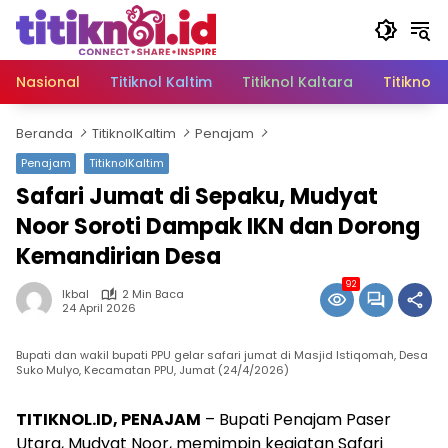
Langsung
ke
konten
Nasional
Titiknol Kaltim
Titiknol Kaltara
Titiknol 
Beranda
TitiknolKaltim
Penajam
Penajam
TitiknolKaltim
Safari Jumat di Sepaku, Mudyat
Noor Soroti Dampak IKN dan Dorong
Kemandirian Desa
92
Ikbal
2 Min Baca
24 April 2026
Bupati dan wakil bupati PPU gelar safari jumat di Masjid Istiqomah, Desa
Suko Mulyo, Kecamatan PPU, Jumat (24/4/2026)
TITIKNOL.ID, PENAJAM
– Bupati Penajam Paser
Utara, Mudyat Noor, memimpin kegiatan Safari