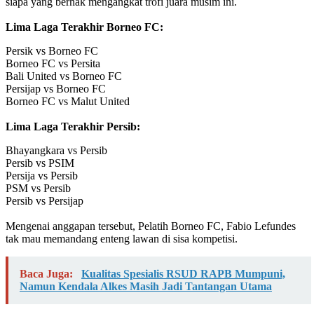
siapa yang berhak mengangkat trofi juara musim ini.
‎Lima Laga Terakhir Borneo FC:
Persik vs Borneo FC
‎Borneo FC vs Persita
‎Bali United vs Borneo FC
‎Persijap vs Borneo FC
‎Borneo FC vs Malut United
Lima Laga Terakhir Persib:
Bhayangkara vs Persib
‎Persib vs PSIM
‎Persija vs Persib
‎PSM vs Persib
‎Persib vs Persijap
‎Mengenai anggapan tersebut, Pelatih Borneo FC, Fabio Lefundes
tak mau memandang enteng lawan di sisa kompetisi.
Baca Juga:
Kualitas Spesialis RSUD RAPB Mumpuni,
Namun Kendala Alkes Masih Jadi Tantangan Utama