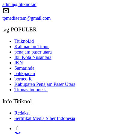
admin@titiknol.id
tpmediaetam@gmail.com
tag POPULER
Titiknol.id
Kalimantan Timur
penajam paser utara
Ibu Kota Nusantara
IKN
Samarinda
balikpapan
borneo fc
Kabupaten Penajam Paser Utara
Timnas Indonesia
Info Titiknol
Redaksi
Sertifikat Media Siber Indonesia