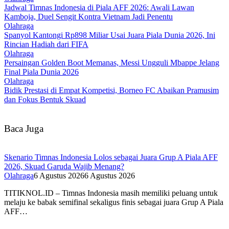
Jadwal Timnas Indonesia di Piala AFF 2026: Awali Lawan
Kamboja, Duel Sengit Kontra Vietnam Jadi Penentu
Olahraga
Spanyol Kantongi Rp898 Miliar Usai Juara Piala Dunia 2026, Ini
Rincian Hadiah dari FIFA‎
Olahraga
Persaingan Golden Boot Memanas, Messi Ungguli Mbappe Jelang
Final Piala Dunia 2026‎
Olahraga
Bidik Prestasi di Empat Kompetisi, Borneo FC Abaikan Pramusim
dan Fokus Bentuk Skuad
Baca Juga
Skenario Timnas Indonesia Lolos sebagai Juara Grup A Piala AFF
2026, Skuad Garuda Wajib Menang?
Olahraga
6 Agustus 2026
6 Agustus 2026
TITIKNOL.ID – Timnas Indonesia masih memiliki peluang untuk
melaju ke babak semifinal sekaligus finis sebagai juara Grup A Piala
AFF…