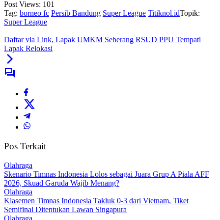
Post Views:
101
Tag:
borneo fc
Persib Bandung
Super League
Titiknol.id
Topik:
Super League
Daftar via Link, Lapak UMKM Seberang RSUD PPU Tempati
Lapak Relokasi
Pos Terkait
Olahraga
Skenario Timnas Indonesia Lolos sebagai Juara Grup A Piala AFF
2026, Skuad Garuda Wajib Menang?
Olahraga
Klasemen Timnas Indonesia Takluk 0-3 dari Vietnam, Tiket
Semifinal Ditentukan Lawan Singapura
Olahraga