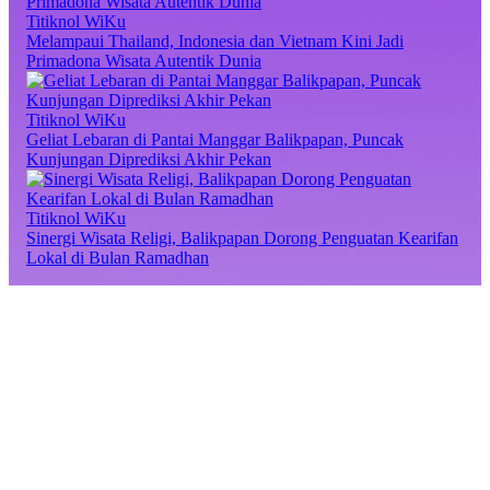
Titiknol WiKu
Melampaui Thailand, Indonesia dan Vietnam Kini Jadi
Primadona Wisata Autentik Dunia
Titiknol WiKu
Geliat Lebaran di Pantai Manggar Balikpapan, Puncak
Kunjungan Diprediksi Akhir Pekan
Titiknol WiKu
Sinergi Wisata Religi, Balikpapan Dorong Penguatan Kearifan
Lokal di Bulan Ramadhan