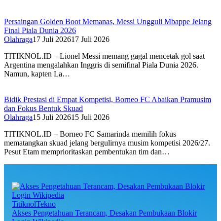
Persaingan Golden Boot Memanas, Messi Ungguli Mbappe Jelang
Final Piala Dunia 2026‎
Olahraga
17 Juli 2026
17 Juli 2026
TITIKNOL.ID – Lionel Messi memang gagal mencetak gol saat
Argentina mengalahkan Inggris di semifinal Piala Dunia 2026.
Namun, kapten La…
Bidik Prestasi di Empat Kompetisi, Borneo FC Abaikan Pramusim
dan Fokus Bentuk Skuad
Olahraga
15 Juli 2026
15 Juli 2026
TITIKNOL.ID – Borneo FC Samarinda memilih fokus
mematangkan skuad jelang bergulirnya musim kompetisi 2026/27.
Pesut Etam memprioritaskan pembentukan tim dan…
TitiknolTekno
Akses Pengetahuan Terancam, Desakan Pembukaan Blokir