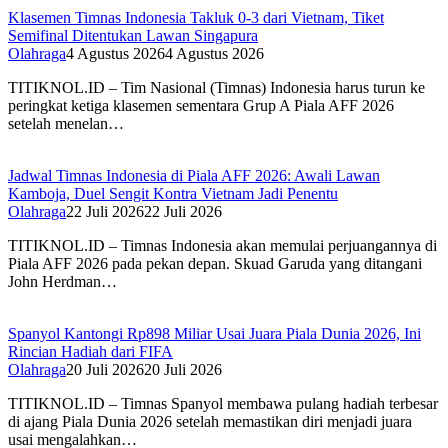
Klasemen Timnas Indonesia Takluk 0-3 dari Vietnam, Tiket
Semifinal Ditentukan Lawan Singapura
Olahraga
4 Agustus 2026
4 Agustus 2026
TITIKNOL.ID – Tim Nasional (Timnas) Indonesia harus turun ke
peringkat ketiga klasemen sementara Grup A Piala AFF 2026
setelah menelan…
Jadwal Timnas Indonesia di Piala AFF 2026: Awali Lawan
Kamboja, Duel Sengit Kontra Vietnam Jadi Penentu
Olahraga
22 Juli 2026
22 Juli 2026
TITIKNOL.ID – Timnas Indonesia akan memulai perjuangannya di
Piala AFF 2026 pada pekan depan. Skuad Garuda yang ditangani
John Herdman…
Spanyol Kantongi Rp898 Miliar Usai Juara Piala Dunia 2026, Ini
Rincian Hadiah dari FIFA‎
Olahraga
20 Juli 2026
20 Juli 2026
TITIKNOL.ID – Timnas Spanyol membawa pulang hadiah terbesar
di ajang Piala Dunia 2026 setelah memastikan diri menjadi juara
usai mengalahkan…