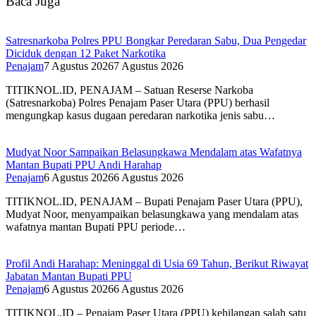
Baca Juga
Satresnarkoba Polres PPU Bongkar Peredaran Sabu, Dua Pengedar
Diciduk dengan 12 Paket Narkotika
Penajam
7 Agustus 2026
7 Agustus 2026
TITIKNOL.ID, PENAJAM – Satuan Reserse Narkoba
(Satresnarkoba) Polres Penajam Paser Utara (PPU) berhasil
mengungkap kasus dugaan peredaran narkotika jenis sabu…
Mudyat Noor Sampaikan Belasungkawa Mendalam atas Wafatnya
Mantan Bupati PPU Andi Harahap
Penajam
6 Agustus 2026
6 Agustus 2026
TITIKNOL.ID, PENAJAM – Bupati Penajam Paser Utara (PPU),
Mudyat Noor, menyampaikan belasungkawa yang mendalam atas
wafatnya mantan Bupati PPU periode…
Profil Andi Harahap: Meninggal di Usia 69 Tahun, Berikut Riwayat
Jabatan Mantan Bupati PPU
Penajam
6 Agustus 2026
6 Agustus 2026
TITIKNOL.ID – Penajam Paser Utara (PPU) kehilangan salah satu