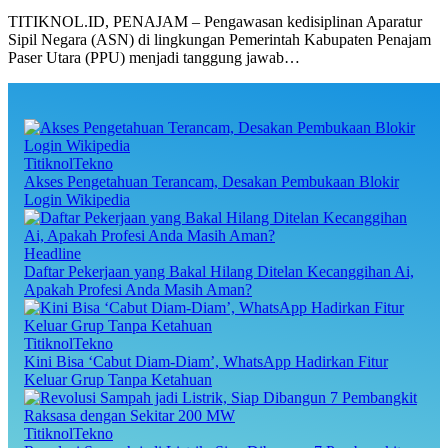
TITIKNOL.ID, PENAJAM – Pengawasan kedisiplinan Aparatur
Sipil Negara (ASN) di lingkungan Pemerintah Kabupaten Penajam
Paser Utara (PPU) menjadi tanggung jawab…
TitiknolTekno
Akses Pengetahuan Terancam, Desakan Pembukaan Blokir
Login Wikipedia
Headline
Daftar Pekerjaan yang Bakal Hilang Ditelan Kecanggihan Ai,
Apakah Profesi Anda Masih Aman?
TitiknolTekno
Kini Bisa ‘Cabut Diam-Diam’, WhatsApp Hadirkan Fitur
Keluar Grup Tanpa Ketahuan
TitiknolTekno