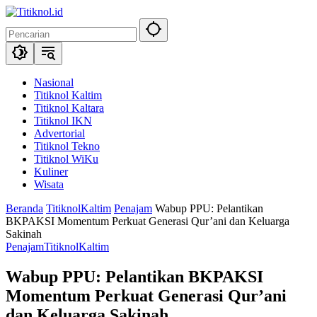
Langsung
ke
konten
Nasional
Titiknol Kaltim
Titiknol Kaltara
Titiknol IKN
Advertorial
Titiknol Tekno
Titiknol WiKu
Kuliner
Wisata
Beranda
TitiknolKaltim
Penajam
Wabup PPU: Pelantikan
BKPAKSI Momentum Perkuat Generasi Qur’ani dan Keluarga
Sakinah
Penajam
TitiknolKaltim
Wabup PPU: Pelantikan BKPAKSI
Momentum Perkuat Generasi Qur’ani
dan Keluarga Sakinah