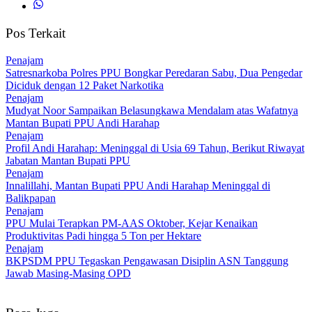
Pos Terkait
Penajam
Satresnarkoba Polres PPU Bongkar Peredaran Sabu, Dua Pengedar
Diciduk dengan 12 Paket Narkotika
Penajam
Mudyat Noor Sampaikan Belasungkawa Mendalam atas Wafatnya
Mantan Bupati PPU Andi Harahap
Penajam
Profil Andi Harahap: Meninggal di Usia 69 Tahun, Berikut Riwayat
Jabatan Mantan Bupati PPU
Penajam
Innalillahi, Mantan Bupati PPU Andi Harahap Meninggal di
Balikpapan
Penajam
PPU Mulai Terapkan PM-AAS Oktober, Kejar Kenaikan
Produktivitas Padi hingga 5 Ton per Hektare
Penajam
BKPSDM PPU Tegaskan Pengawasan Disiplin ASN Tanggung
Jawab Masing-Masing OPD