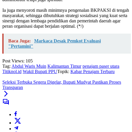
‎Ia juga menyoroti masih minimnya pengenalan BKPAKSI di tengah
masyarakat, sehingga dibutuhkan strategi sosialisasi yang kuat serta
sinergi dengan lembaga pendidikan dan pemerintah daerah agar
peran organisasi dapat berjalan optimal. (*/)
Baca Juga:
Markaca Desak Pemkot Evaluasi
"Pertamini"
Post Views:
105
Tag:
Abdul Waris Muin
Kalimantan Timur
penajam paser utara
Titiknol.id
Wakil Bupati PPU
Topik:
Kabar Penajam Terbaru
Seleksi Terbuka Segera Digelar, Bupati Mudyat Pastikan Proses
Transparan