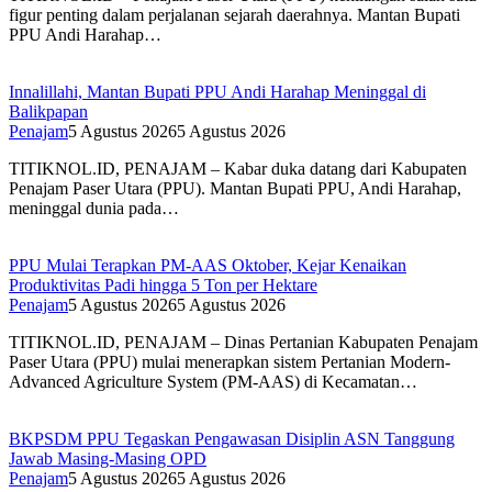
figur penting dalam perjalanan sejarah daerahnya. Mantan Bupati
PPU Andi Harahap…
Innalillahi, Mantan Bupati PPU Andi Harahap Meninggal di
Balikpapan
Penajam
5 Agustus 2026
5 Agustus 2026
TITIKNOL.ID, PENAJAM – Kabar duka datang dari Kabupaten
Penajam Paser Utara (PPU). Mantan Bupati PPU, Andi Harahap,
meninggal dunia pada…
PPU Mulai Terapkan PM-AAS Oktober, Kejar Kenaikan
Produktivitas Padi hingga 5 Ton per Hektare
Penajam
5 Agustus 2026
5 Agustus 2026
TITIKNOL.ID, PENAJAM – Dinas Pertanian Kabupaten Penajam
Paser Utara (PPU) mulai menerapkan sistem Pertanian Modern-
Advanced Agriculture System (PM-AAS) di Kecamatan…
BKPSDM PPU Tegaskan Pengawasan Disiplin ASN Tanggung
Jawab Masing-Masing OPD
Penajam
5 Agustus 2026
5 Agustus 2026