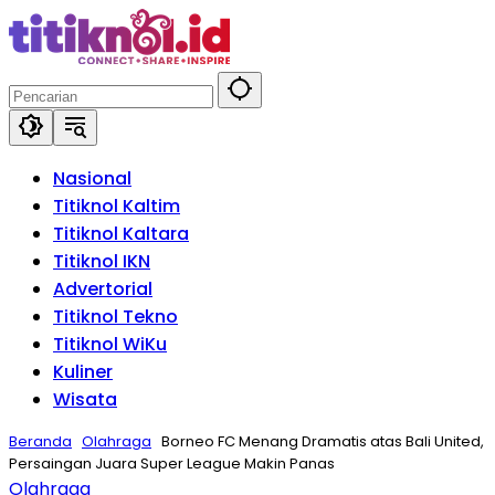
Langsung
ke
konten
Nasional
Titiknol Kaltim
Titiknol Kaltara
Titiknol IKN
Advertorial
Titiknol Tekno
Titiknol WiKu
Kuliner
Wisata
Beranda
Olahraga
Borneo FC Menang Dramatis atas Bali United,
Persaingan Juara Super League Makin Panas
Olahraga