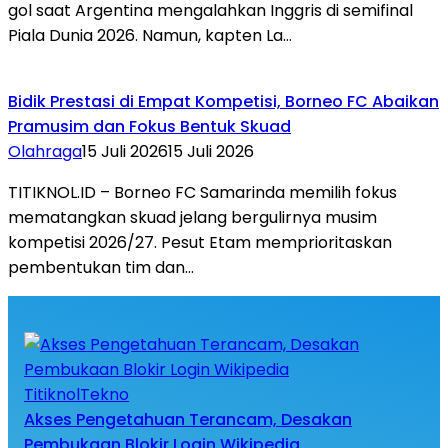
gol saat Argentina mengalahkan Inggris di semifinal
Piala Dunia 2026. Namun, kapten La…
Bidik Prestasi di Empat Kompetisi, Borneo FC Abaikan
Pramusim dan Fokus Bentuk Skuad
Olahraga
15 Juli 2026
15 Juli 2026
TITIKNOL.ID – Borneo FC Samarinda memilih fokus
mematangkan skuad jelang bergulirnya musim
kompetisi 2026/27. Pesut Etam memprioritaskan
pembentukan tim dan…
TitiknolTekno
Akses Pengetahuan Terancam, Desakan
Pembukaan Blokir Login Wikipedia