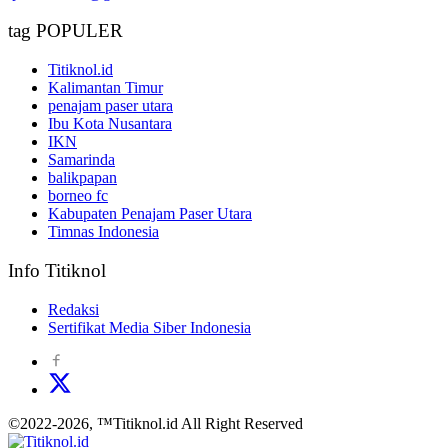
tag POPULER
Titiknol.id
Kalimantan Timur
penajam paser utara
Ibu Kota Nusantara
IKN
Samarinda
balikpapan
borneo fc
Kabupaten Penajam Paser Utara
Timnas Indonesia
Info Titiknol
Redaksi
Sertifikat Media Siber Indonesia
©2022-2026, ™Titiknol.id All Right Reserved