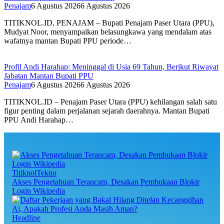
Penajam
6 Agustus 2026
6 Agustus 2026
TITIKNOL.ID, PENAJAM – Bupati Penajam Paser Utara (PPU),
Mudyat Noor, menyampaikan belasungkawa yang mendalam atas
wafatnya mantan Bupati PPU periode…
Profil Andi Harahap: Meninggal di Usia 69 Tahun, Berikut Riwayat
Jabatan Mantan Bupati PPU
Penajam
6 Agustus 2026
6 Agustus 2026
TITIKNOL.ID – Penajam Paser Utara (PPU) kehilangan salah satu
figur penting dalam perjalanan sejarah daerahnya. Mantan Bupati
PPU Andi Harahap…
TitiknolTekno
Akses Pengetahuan Terancam, Desakan Pembukaan Blokir
Login Wikipedia
Headline