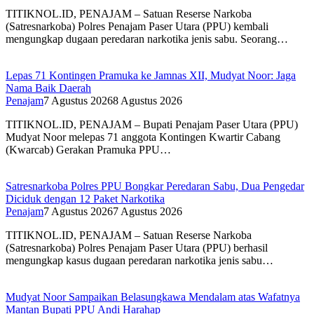
TITIKNOL.ID, PENAJAM – Satuan Reserse Narkoba
(Satresnarkoba) Polres Penajam Paser Utara (PPU) kembali
mengungkap dugaan peredaran narkotika jenis sabu. Seorang…
Lepas 71 Kontingen Pramuka ke Jamnas XII, Mudyat Noor: Jaga
Nama Baik Daerah
Penajam
7 Agustus 2026
8 Agustus 2026
TITIKNOL.ID, PENAJAM – Bupati Penajam Paser Utara (PPU)
Mudyat Noor melepas 71 anggota Kontingen Kwartir Cabang
(Kwarcab) Gerakan Pramuka PPU…
Satresnarkoba Polres PPU Bongkar Peredaran Sabu, Dua Pengedar
Diciduk dengan 12 Paket Narkotika
Penajam
7 Agustus 2026
7 Agustus 2026
TITIKNOL.ID, PENAJAM – Satuan Reserse Narkoba
(Satresnarkoba) Polres Penajam Paser Utara (PPU) berhasil
mengungkap kasus dugaan peredaran narkotika jenis sabu…
Mudyat Noor Sampaikan Belasungkawa Mendalam atas Wafatnya
Mantan Bupati PPU Andi Harahap