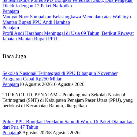
Satresnarkoba Polres PPU Bongkar Peredaran Sabu, Dua Pengedar
Diciduk dengan 12 Paket Narkotika
Penajam
Mudyat Noor Sampaikan Belasungkawa Mendalam atas Wafatnya
Mantan Bupati PPU Andi Harahap
Penajam
Profil Andi Harahap: Meninggal di Usia 69 Tahun, Berikut Riwayat
Jabatan Mantan Bupati PPU
Baca Juga
Sekolah Nasional Terintegrasi di PPU Dibangun November,
Anggaran Capai Rp250 Miliar
Penajam
10 Agustus 2026
10 Agustus 2026
TITIKNOL.ID, PENAJAM – Pembangunan Sekolah Nasional
Terintegrasi (SNT) di Kabupaten Penajam Paser Utara (PPU), yang
berlokasi di Kecamatan Babulu, ditargetkan…
Polres PPU Bongkar Peredaran Sabu di Waru, 16 Paket Diamankan
dari Pria 47 Tahun
Penajam
8 Agustus 2026
8 Agustus 2026