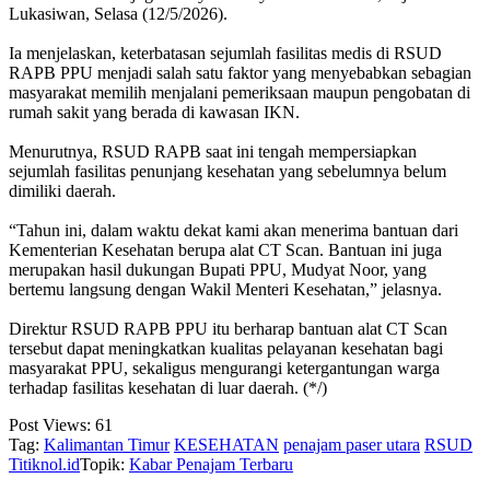
Lukasiwan, Selasa (12/5/2026).
‎Ia menjelaskan, keterbatasan sejumlah fasilitas medis di RSUD
RAPB PPU menjadi salah satu faktor yang menyebabkan sebagian
masyarakat memilih menjalani pemeriksaan maupun pengobatan di
rumah sakit yang berada di kawasan IKN.
‎Menurutnya, RSUD RAPB saat ini tengah mempersiapkan
sejumlah fasilitas penunjang kesehatan yang sebelumnya belum
dimiliki daerah.
‎“Tahun ini, dalam waktu dekat kami akan menerima bantuan dari
Kementerian Kesehatan berupa alat CT Scan. Bantuan ini juga
merupakan hasil dukungan Bupati PPU, Mudyat Noor, yang
bertemu langsung dengan Wakil Menteri Kesehatan,” jelasnya.
‎Direktur RSUD RAPB PPU itu berharap bantuan alat CT Scan
tersebut dapat meningkatkan kualitas pelayanan kesehatan bagi
masyarakat PPU, sekaligus mengurangi ketergantungan warga
terhadap fasilitas kesehatan di luar daerah. (*/)
Post Views:
61
Tag:
Kalimantan Timur
KESEHATAN
penajam paser utara
RSUD
Titiknol.id
Topik:
Kabar Penajam Terbaru