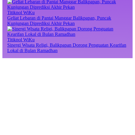
Titiknol WiKu
Geliat Lebaran di Pantai Manggar Balikpapan, Puncak
Kunjungan Diprediksi Akhir Pekan
Titiknol WiKu
Sinergi Wisata Religi, Balikpapan Dorong Penguatan Kearifan
Lokal di Bulan Ramadhan