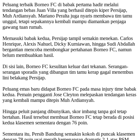
‎Peluang terbaik Borneo FC di babak pertama hadir melalui
tendangan bebas Juan Villa yang berhasil ditepis kiper Persijap,
Muh Ardiansyah. Mariano Peralta juga nyaris membawa tim tamu
unggul, tetapi sepakannya kembali mampu diamankan penjaga
gawang tuan rumah.
‎Memasuki babak kedua, Persijap tampil semakin menekan. Carlos
Henrique, Alexis Nahuel, Dicky Kurniawan, hingga Sudi Abdallah
bergantian mencoba membongkar pertahanan Borneo FC, namun
belum membuahkan hasil.
‎Di sisi lain, Borneo FC kesulitan keluar dari tekanan. Serangan-
serangan sporadis yang dibangun tim tamu kerap gagal menembus
lini belakang Persijap.
‎Peluang emas baru didapat Borneo FC pada masa injury time babak
kedua. Pemain pengganti Jose Cleyton melepaskan tendangan keras
yang kembali mampu ditepis Muh Ardiansyah.
‎Hingga peluit panjang dibunyikan, skor imbang tanpa gol tetap
bertahan. Hasil tersebut membuat Borneo FC tetap berada di posisi
kedua klasemen sementara dengan 76 poin.
‎Sementara itu, Persib Bandung semakin kokoh di puncak klasemen
dengan 78 poin usai meraih kemenangan dramatis 2-1 atas PSM