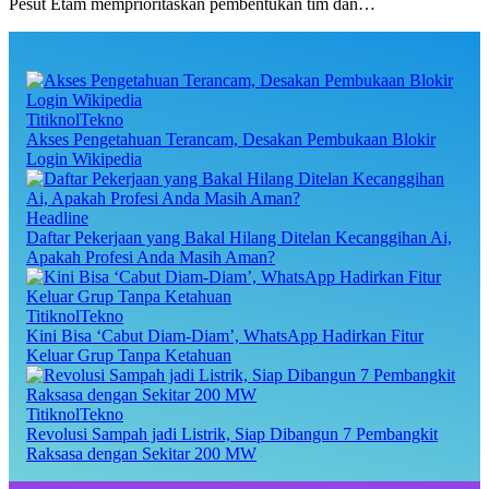
Pesut Etam memprioritaskan pembentukan tim dan…
TitiknolTekno
Akses Pengetahuan Terancam, Desakan Pembukaan Blokir
Login Wikipedia
Headline
Daftar Pekerjaan yang Bakal Hilang Ditelan Kecanggihan Ai,
Apakah Profesi Anda Masih Aman?
TitiknolTekno
Kini Bisa ‘Cabut Diam-Diam’, WhatsApp Hadirkan Fitur
Keluar Grup Tanpa Ketahuan
TitiknolTekno
Revolusi Sampah jadi Listrik, Siap Dibangun 7 Pembangkit
Raksasa dengan Sekitar 200 MW