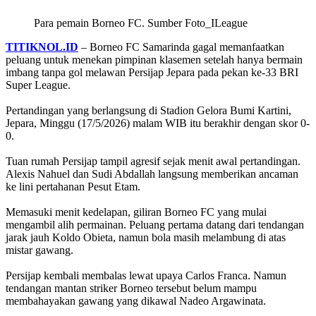
Para pemain Borneo FC. Sumber Foto_ILeague
TITIKNOL.ID
– Borneo FC Samarinda gagal memanfaatkan
peluang untuk menekan pimpinan klasemen setelah hanya bermain
imbang tanpa gol melawan Persijap Jepara pada pekan ke-33 BRI
Super League.
‎Pertandingan yang berlangsung di Stadion Gelora Bumi Kartini,
Jepara, Minggu (17/5/2026) malam WIB itu berakhir dengan skor 0-
0.
‎Tuan rumah Persijap tampil agresif sejak menit awal pertandingan.
Alexis Nahuel dan Sudi Abdallah langsung memberikan ancaman
ke lini pertahanan Pesut Etam.
‎Memasuki menit kedelapan, giliran Borneo FC yang mulai
mengambil alih permainan. Peluang pertama datang dari tendangan
jarak jauh Koldo Obieta, namun bola masih melambung di atas
mistar gawang.
‎Persijap kembali membalas lewat upaya Carlos Franca. Namun
tendangan mantan striker Borneo tersebut belum mampu
membahayakan gawang yang dikawal Nadeo Argawinata.