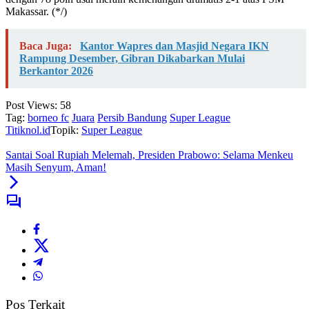
Makassar. (*/)
Baca Juga:
Kantor Wapres dan Masjid Negara IKN
Rampung Desember, Gibran Dikabarkan Mulai
Berkantor 2026
Post Views:
58
Tag:
borneo fc
Juara
Persib Bandung
Super League
Titiknol.id
Topik:
Super League
Santai Soal Rupiah Melemah, Presiden Prabowo: Selama Menkeu
Masih Senyum, Aman!
Pos Terkait