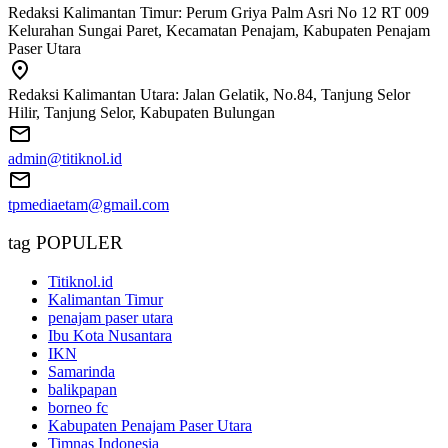
Redaksi Kalimantan Timur: Perum Griya Palm Asri No 12 RT 009
Kelurahan Sungai Paret, Kecamatan Penajam, Kabupaten Penajam
Paser Utara
Redaksi Kalimantan Utara: Jalan Gelatik, No.84, Tanjung Selor
Hilir, Tanjung Selor, Kabupaten Bulungan
admin@titiknol.id
tpmediaetam@gmail.com
tag POPULER
Titiknol.id
Kalimantan Timur
penajam paser utara
Ibu Kota Nusantara
IKN
Samarinda
balikpapan
borneo fc
Kabupaten Penajam Paser Utara
Timnas Indonesia