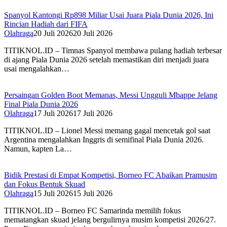
Spanyol Kantongi Rp898 Miliar Usai Juara Piala Dunia 2026, Ini
Rincian Hadiah dari FIFA‎
Olahraga
20 Juli 2026
20 Juli 2026
TITIKNOL.ID – Timnas Spanyol membawa pulang hadiah terbesar
di ajang Piala Dunia 2026 setelah memastikan diri menjadi juara
usai mengalahkan…
Persaingan Golden Boot Memanas, Messi Ungguli Mbappe Jelang
Final Piala Dunia 2026‎
Olahraga
17 Juli 2026
17 Juli 2026
TITIKNOL.ID – Lionel Messi memang gagal mencetak gol saat
Argentina mengalahkan Inggris di semifinal Piala Dunia 2026.
Namun, kapten La…
Bidik Prestasi di Empat Kompetisi, Borneo FC Abaikan Pramusim
dan Fokus Bentuk Skuad
Olahraga
15 Juli 2026
15 Juli 2026
TITIKNOL.ID – Borneo FC Samarinda memilih fokus
mematangkan skuad jelang bergulirnya musim kompetisi 2026/27.