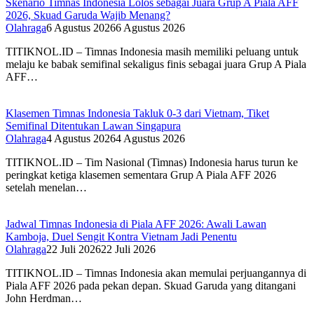
Skenario Timnas Indonesia Lolos sebagai Juara Grup A Piala AFF
2026, Skuad Garuda Wajib Menang?
Olahraga
6 Agustus 2026
6 Agustus 2026
TITIKNOL.ID – Timnas Indonesia masih memiliki peluang untuk
melaju ke babak semifinal sekaligus finis sebagai juara Grup A Piala
AFF…
Klasemen Timnas Indonesia Takluk 0-3 dari Vietnam, Tiket
Semifinal Ditentukan Lawan Singapura
Olahraga
4 Agustus 2026
4 Agustus 2026
TITIKNOL.ID – Tim Nasional (Timnas) Indonesia harus turun ke
peringkat ketiga klasemen sementara Grup A Piala AFF 2026
setelah menelan…
Jadwal Timnas Indonesia di Piala AFF 2026: Awali Lawan
Kamboja, Duel Sengit Kontra Vietnam Jadi Penentu
Olahraga
22 Juli 2026
22 Juli 2026
TITIKNOL.ID – Timnas Indonesia akan memulai perjuangannya di
Piala AFF 2026 pada pekan depan. Skuad Garuda yang ditangani
John Herdman…