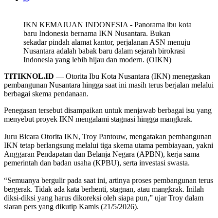
IKN KEMAJUAN INDONESIA - Panorama ibu kota
baru Indonesia bernama IKN Nusantara. Bukan
sekadar pindah alamat kantor, perjalanan ASN menuju
Nusantara adalah babak baru dalam sejarah birokrasi
Indonesia yang lebih hijau dan modern. (OIKN)
TITIKNOL.ID
— Otorita Ibu Kota Nusantara (IKN) menegaskan
pembangunan Nusantara hingga saat ini masih terus berjalan melalui
berbagai skema pendanaan.
Penegasan tersebut disampaikan untuk menjawab berbagai isu yang
menyebut proyek IKN mengalami stagnasi hingga mangkrak.
‎Juru Bicara Otorita IKN, Troy Pantouw, mengatakan pembangunan
IKN tetap berlangsung melalui tiga skema utama pembiayaan, yakni
Anggaran Pendapatan dan Belanja Negara (APBN), kerja sama
pemerintah dan badan usaha (KPBU), serta investasi swasta.
‎“Semuanya bergulir pada saat ini, artinya proses pembangunan terus
bergerak. Tidak ada kata berhenti, stagnan, atau mangkrak. Inilah
diksi-diksi yang harus dikoreksi oleh siapa pun,” ujar Troy dalam
siaran pers yang dikutip Kamis (21/5/2026).