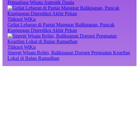
Primadona Wisata Autentik Dunia
Titiknol WiKu
Geliat Lebaran di Pantai Manggar Balikpapan, Puncak
Kunjungan Diprediksi Akhir Pekan
Titiknol WiKu
Sinergi Wisata Religi, Balikpapan Dorong Penguatan Kearifan
Lokal di Bulan Ramadhan