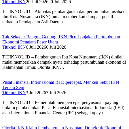
Titiknol IKN
20 Juli 2026
20 Juli 2026
TITIKNOL.ID – Aktivitas pembangunan dan pertumbuhan usaha di
Ibu Kota Nusantara (IKN) mulai memberikan dampak positif
terhadap Pendapatan Asli Daerah…
Tak Sekadar Bangun Gedung, IKN Picu Lonjakan Pertumbuhan
Ekonomi Penajam Paser Utara
Titiknol IKN
6 Juli 2026
6 Juli 2026
TITIKNOL.ID – Pembangunan Ibu Kota Nusantara (IKN) dinilai
mulai memberikan dampak nyata terhadap pertumbuhan ekonomi di
Kalimantan Timur. Otorita IKN…
Pusat Finansial Internasional RI Dipercepat, Menkeu Sebut IKN
Terlalu Sepi
Titiknol IKN
3 Juli 2026
3 Juli 2026
TITIKNOL.ID – Pemerintah mempercepat penyusunan payung
hukum pembentukan Pusat Finansial Internasional Indonesia (PFII)
atau International Financial Center (IFC) sebagai upaya…
Otorita IKN Klaim Pembangunan Nusantara Dongkrak Ekonomi