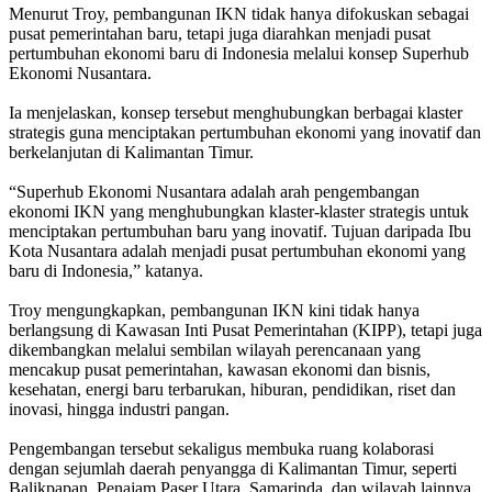
‎Menurut Troy, pembangunan IKN tidak hanya difokuskan sebagai
pusat pemerintahan baru, tetapi juga diarahkan menjadi pusat
pertumbuhan ekonomi baru di Indonesia melalui konsep Superhub
Ekonomi Nusantara.
‎Ia menjelaskan, konsep tersebut menghubungkan berbagai klaster
strategis guna menciptakan pertumbuhan ekonomi yang inovatif dan
berkelanjutan di Kalimantan Timur.
‎“Superhub Ekonomi Nusantara adalah arah pengembangan
ekonomi IKN yang menghubungkan klaster-klaster strategis untuk
menciptakan pertumbuhan baru yang inovatif. Tujuan daripada Ibu
Kota Nusantara adalah menjadi pusat pertumbuhan ekonomi yang
baru di Indonesia,” katanya.
‎Troy mengungkapkan, pembangunan IKN kini tidak hanya
berlangsung di Kawasan Inti Pusat Pemerintahan (KIPP), tetapi juga
dikembangkan melalui sembilan wilayah perencanaan yang
mencakup pusat pemerintahan, kawasan ekonomi dan bisnis,
kesehatan, energi baru terbarukan, hiburan, pendidikan, riset dan
inovasi, hingga industri pangan.
‎Pengembangan tersebut sekaligus membuka ruang kolaborasi
dengan sejumlah daerah penyangga di Kalimantan Timur, seperti
Balikpapan, Penajam Paser Utara, Samarinda, dan wilayah lainnya.