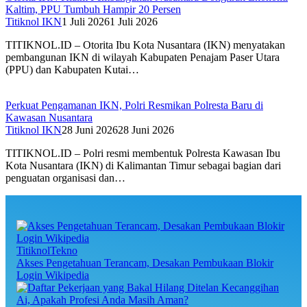
Kaltim, PPU Tumbuh Hampir 20 Persen
Titiknol IKN
1 Juli 2026
1 Juli 2026
TITIKNOL.ID – Otorita Ibu Kota Nusantara (IKN) menyatakan
pembangunan IKN di wilayah Kabupaten Penajam Paser Utara
(PPU) dan Kabupaten Kutai…
Perkuat Pengamanan IKN, Polri Resmikan Polresta Baru di
Kawasan Nusantara
Titiknol IKN
28 Juni 2026
28 Juni 2026
TITIKNOL.ID – Polri resmi membentuk Polresta Kawasan Ibu
Kota Nusantara (IKN) di Kalimantan Timur sebagai bagian dari
penguatan organisasi dan…
TitiknolTekno
Akses Pengetahuan Terancam, Desakan Pembukaan Blokir
Login Wikipedia