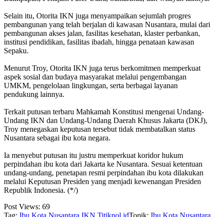
‎Selain itu, Otorita IKN juga menyampaikan sejumlah progres
pembangunan yang telah berjalan di kawasan Nusantara, mulai dari
pembangunan akses jalan, fasilitas kesehatan, klaster perbankan,
institusi pendidikan, fasilitas ibadah, hingga penataan kawasan
Sepaku.
‎Menurut Troy, Otorita IKN juga terus berkomitmen memperkuat
aspek sosial dan budaya masyarakat melalui pengembangan
UMKM, pengelolaan lingkungan, serta berbagai layanan
pendukung lainnya.
‎Terkait putusan terbaru Mahkamah Konstitusi mengenai Undang-
Undang IKN dan Undang-Undang Daerah Khusus Jakarta (DKJ),
Troy menegaskan keputusan tersebut tidak membatalkan status
Nusantara sebagai ibu kota negara.
‎Ia menyebut putusan itu justru memperkuat koridor hukum
perpindahan ibu kota dari Jakarta ke Nusantara. Sesuai ketentuan
undang-undang, penetapan resmi perpindahan ibu kota dilakukan
melalui Keputusan Presiden yang menjadi kewenangan Presiden
Republik Indonesia. (*/)
Post Views:
69
Tag:
Ibu Kota Nusantara
IKN
Titiknol.id
Topik:
Ibu Kota Nusantara