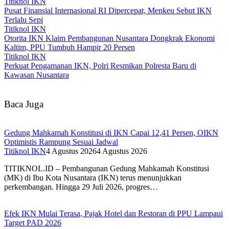
Titiknol IKN
Pusat Finansial Internasional RI Dipercepat, Menkeu Sebut IKN
Terlalu Sepi
Titiknol IKN
Otorita IKN Klaim Pembangunan Nusantara Dongkrak Ekonomi
Kaltim, PPU Tumbuh Hampir 20 Persen
Titiknol IKN
Perkuat Pengamanan IKN, Polri Resmikan Polresta Baru di
Kawasan Nusantara
Baca Juga
Gedung Mahkamah Konstitusi di IKN Capai 12,41 Persen, OIKN
Optimistis Rampung Sesuai Jadwal
Titiknol IKN
4 Agustus 2026
4 Agustus 2026
TITIKNOL.ID – Pembangunan Gedung Mahkamah Konstitusi
(MK) di Ibu Kota Nusantara (IKN) terus menunjukkan
perkembangan. Hingga 29 Juli 2026, progres…
Efek IKN Mulai Terasa, Pajak Hotel dan Restoran di PPU Lampaui
Target PAD 2026‎