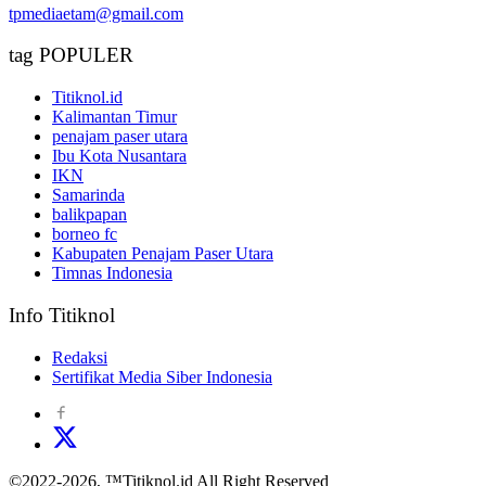
tpmediaetam@gmail.com
tag POPULER
Titiknol.id
Kalimantan Timur
penajam paser utara
Ibu Kota Nusantara
IKN
Samarinda
balikpapan
borneo fc
Kabupaten Penajam Paser Utara
Timnas Indonesia
Info Titiknol
Redaksi
Sertifikat Media Siber Indonesia
©2022-2026, ™Titiknol.id All Right Reserved