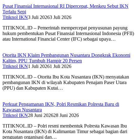
Pusat Finansial Internasional RI Dipercepat, Menkeu Sebut IKN
Terlalu Sepi
Titiknol IKN
3 Juli 2026
3 Juli 2026
TITIKNOL.ID – Pemerintah mempercepat penyusunan payung
hukum pembentukan Pusat Finansial Internasional Indonesia (PFII)
atau International Financial Center (IFC) sebagai upaya…
Otorita IKN Klaim Pembangunan Nusantara Dongkrak Ekonomi
Kaltim, PPU Tumbuh Hampir 20 Persen
Titiknol IKN
1 Juli 2026
1 Juli 2026
TITIKNOL.ID – Otorita Ibu Kota Nusantara (IKN) menyatakan
pembangunan IKN di wilayah Kabupaten Penajam Paser Utara
(PPU) dan Kabupaten Kutai…
Perkuat Pengamanan IKN, Polri Resmikan Polresta Baru di
Kawasan Nusantara
Titiknol IKN
28 Juni 2026
28 Juni 2026
TITIKNOL.ID – Polri resmi membentuk Polresta Kawasan Ibu
Kota Nusantara (IKN) di Kalimantan Timur sebagai bagian dari
penguatan organisasi dan…