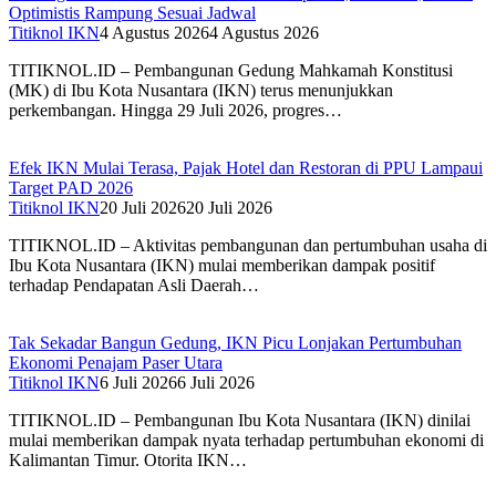
Optimistis Rampung Sesuai Jadwal
Titiknol IKN
4 Agustus 2026
4 Agustus 2026
TITIKNOL.ID – Pembangunan Gedung Mahkamah Konstitusi
(MK) di Ibu Kota Nusantara (IKN) terus menunjukkan
perkembangan. Hingga 29 Juli 2026, progres…
Efek IKN Mulai Terasa, Pajak Hotel dan Restoran di PPU Lampaui
Target PAD 2026‎
Titiknol IKN
20 Juli 2026
20 Juli 2026
TITIKNOL.ID – Aktivitas pembangunan dan pertumbuhan usaha di
Ibu Kota Nusantara (IKN) mulai memberikan dampak positif
terhadap Pendapatan Asli Daerah…
Tak Sekadar Bangun Gedung, IKN Picu Lonjakan Pertumbuhan
Ekonomi Penajam Paser Utara
Titiknol IKN
6 Juli 2026
6 Juli 2026
TITIKNOL.ID – Pembangunan Ibu Kota Nusantara (IKN) dinilai
mulai memberikan dampak nyata terhadap pertumbuhan ekonomi di
Kalimantan Timur. Otorita IKN…