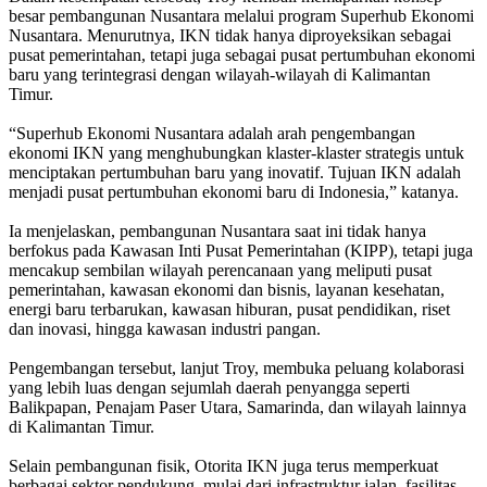
besar pembangunan Nusantara melalui program Superhub Ekonomi
Nusantara. Menurutnya, IKN tidak hanya diproyeksikan sebagai
pusat pemerintahan, tetapi juga sebagai pusat pertumbuhan ekonomi
baru yang terintegrasi dengan wilayah-wilayah di Kalimantan
Timur.
‎“Superhub Ekonomi Nusantara adalah arah pengembangan
ekonomi IKN yang menghubungkan klaster-klaster strategis untuk
menciptakan pertumbuhan baru yang inovatif. Tujuan IKN adalah
menjadi pusat pertumbuhan ekonomi baru di Indonesia,” katanya.
‎Ia menjelaskan, pembangunan Nusantara saat ini tidak hanya
berfokus pada Kawasan Inti Pusat Pemerintahan (KIPP), tetapi juga
mencakup sembilan wilayah perencanaan yang meliputi pusat
pemerintahan, kawasan ekonomi dan bisnis, layanan kesehatan,
energi baru terbarukan, kawasan hiburan, pusat pendidikan, riset
dan inovasi, hingga kawasan industri pangan.
‎Pengembangan tersebut, lanjut Troy, membuka peluang kolaborasi
yang lebih luas dengan sejumlah daerah penyangga seperti
Balikpapan, Penajam Paser Utara, Samarinda, dan wilayah lainnya
di Kalimantan Timur.
‎Selain pembangunan fisik, Otorita IKN juga terus memperkuat
berbagai sektor pendukung, mulai dari infrastruktur jalan, fasilitas