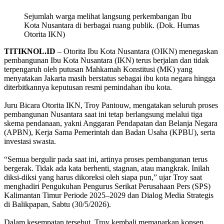
Sejumlah warga melihat langsung perkembangan Ibu
Kota Nusantara di berbagai ruang publik. (Dok. Humas
Otorita IKN)
TITIKNOL.ID
– Otorita Ibu Kota Nusantara (OIKN) menegaskan
pembangunan Ibu Kota Nusantara (IKN) terus berjalan dan tidak
terpengaruh oleh putusan Mahkamah Konstitusi (MK) yang
menyatakan Jakarta masih berstatus sebagai ibu kota negara hingga
diterbitkannya keputusan resmi pemindahan ibu kota.
‎Juru Bicara Otorita IKN, Troy Pantouw, mengatakan seluruh proses
pembangunan Nusantara saat ini tetap berlangsung melalui tiga
skema pendanaan, yakni Anggaran Pendapatan dan Belanja Negara
(APBN), Kerja Sama Pemerintah dan Badan Usaha (KPBU), serta
investasi swasta.
‎“Semua bergulir pada saat ini, artinya proses pembangunan terus
bergerak. Tidak ada kata berhenti, stagnan, atau mangkrak. Inilah
diksi-diksi yang harus dikoreksi oleh siapa pun,” ujar Troy saat
menghadiri Pengukuhan Pengurus Serikat Perusahaan Pers (SPS)
Kalimantan Timur Periode 2025–2029 dan Dialog Media Strategis
di Balikpapan, Sabtu (30/5/2026).
‎Dalam kesempatan tersebut, Troy kembali memaparkan konsep