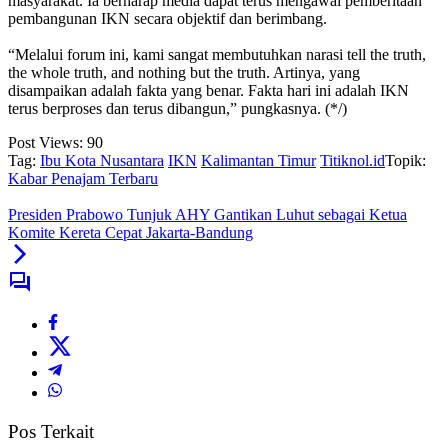
masyarakat. Ia berharap media dapat terus mengawal pemberitaan
pembangunan IKN secara objektif dan berimbang.
‎“Melalui forum ini, kami sangat membutuhkan narasi tell the truth,
the whole truth, and nothing but the truth. Artinya, yang
disampaikan adalah fakta yang benar. Fakta hari ini adalah IKN
terus berproses dan terus dibangun,” pungkasnya. (*/)
Post Views:
90
Tag:
Ibu Kota Nusantara
IKN
Kalimantan Timur
Titiknol.id
Topik:
Kabar Penajam Terbaru
Presiden Prabowo Tunjuk AHY Gantikan Luhut sebagai Ketua
Komite Kereta Cepat Jakarta-Bandung
Pos Terkait