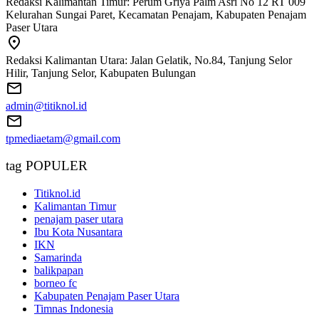
Redaksi Kalimantan Timur: Perum Griya Palm Asri No 12 RT 009
Kelurahan Sungai Paret, Kecamatan Penajam, Kabupaten Penajam
Paser Utara
Redaksi Kalimantan Utara: Jalan Gelatik, No.84, Tanjung Selor
Hilir, Tanjung Selor, Kabupaten Bulungan
admin@titiknol.id
tpmediaetam@gmail.com
tag POPULER
Titiknol.id
Kalimantan Timur
penajam paser utara
Ibu Kota Nusantara
IKN
Samarinda
balikpapan
borneo fc
Kabupaten Penajam Paser Utara
Timnas Indonesia