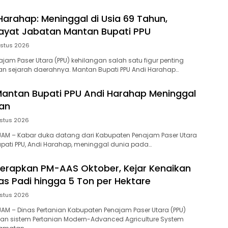
 Harahap: Meninggal di Usia 69 Tahun,
wayat Jabatan Mantan Bupati PPU
stus 2026
najam Paser Utara (PPU) kehilangan salah satu figur penting
an sejarah daerahnya. Mantan Bupati PPU Andi Harahap…
, Mantan Bupati PPU Andi Harahap Meninggal
pan
stus 2026
NAJAM – Kabar duka datang dari Kabupaten Penajam Paser Utara
upati PPU, Andi Harahap, meninggal dunia pada…
Terapkan PM-AAS Oktober, Kejar Kenaikan
tas Padi hingga 5 Ton per Hektare
stus 2026
AJAM – Dinas Pertanian Kabupaten Penajam Paser Utara (PPU)
an sistem Pertanian Modern-Advanced Agriculture System