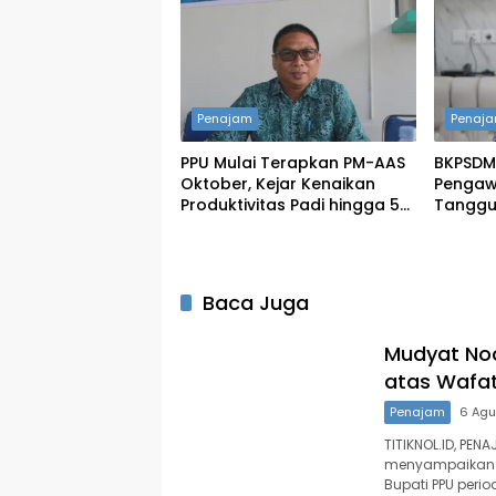
Penajam
Penaj
PPU Mulai Terapkan PM-AAS
BKPSDM
Oktober, Kejar Kenaikan
Pengawa
Produktivitas Padi hingga 5
Tanggu
Ton per Hektare
Masing
Baca Juga
Mudyat No
atas Wafat
Penajam
6 Agu
TITIKNOL.ID, PEN
menyampaikan 
Bupati PPU perio