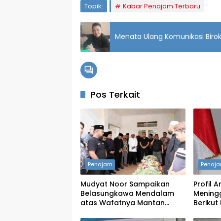
Topik:
Kabar Penajam Terbaru
Menata Ulang Komunikasi Birok
Pos Terkait
Penajam
Penaj
Mudyat Noor Sampaikan
Profil 
Belasungkawa Mendalam
Meningg
atas Wafatnya Mantan
Berikut
Bupati PPU Andi Harahap
Mantan