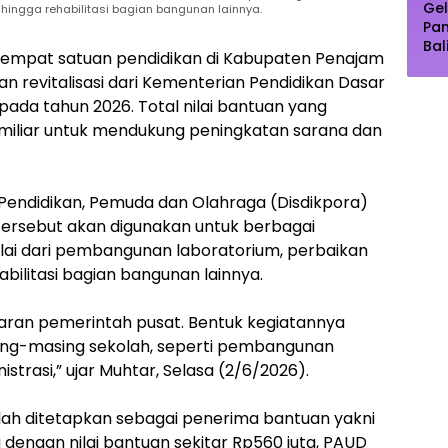
Gel
, hingga rehabilitasi bagian bangunan lainnya.
Pa
Bal
empat satuan pendidikan di Kabupaten Penajam
Pu
 revitalisasi dari Kementerian Pendidikan Dasar
Dip
Pe
a tahun 2026. Total nilai bantuan yang
 miliar untuk mendukung peningkatan sarana dan
s Pendidikan, Pemuda dan Olahraga (Disdikpora)
ersebut akan digunakan untuk berbagai
ulai dari pembangunan laboratorium, perbaikan
habilitasi bagian bangunan lainnya.
nggaran pemerintah pusat. Bentuk kegiatannya
ing-masing sekolah, seperti pembangunan
istrasi,” ujar Muhtar, Selasa (2/6/2026).
lah ditetapkan sebagai penerima bantuan yakni
engan nilai bantuan sekitar Rp560 juta, PAUD