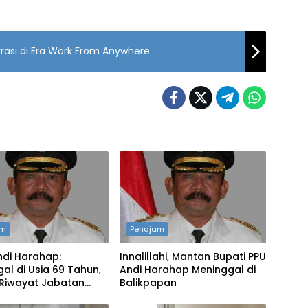
rasi di Era Work From Anywhere
am
Penajam
Andi Harahap:
Innalillahi, Mantan Bupati PPU
al di Usia 69 Tahun,
Andi Harahap Meninggal di
 Riwayat Jabatan
Balikpapan
 Bupati PPU