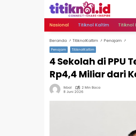
Langsung
ke
konten
Nasional
Titiknol Kaltim
Titiknol
Beranda
TitiknolKaltim
Penajam
Penajam
TitiknolKaltim
‎4 Sekolah di PPU 
Rp4,4 Miliar dar
Ikbal
2 Min Baca
8 Juni 2026