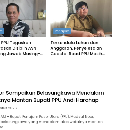
am
Penajam
 PPU Tegaskan
Terkendala Lahan dan
san Disiplin ASN
Anggaran, Penyelesaian
ng Jawab Masing-
Coastal Road PPU Masih
 OPD
Tertunda
or Sampaikan Belasungkawa Mendalam
nya Mantan Bupati PPU Andi Harahap
stus 2026
AJAM – Bupati Penajam Paser Utara (PPU), Mudyat Noor,
belasungkawa yang mendalam atas wafatnya mantan
de…