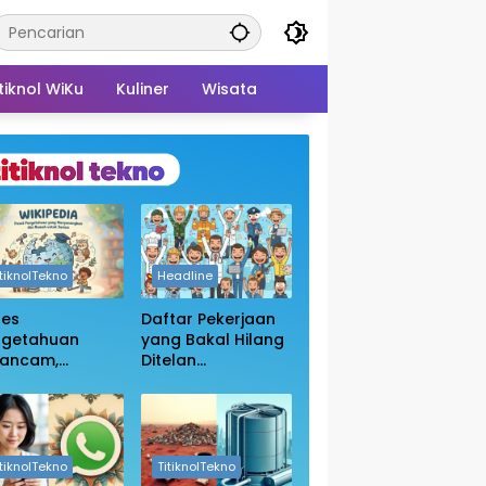
tiknol WiKu
Kuliner
Wisata
itiknolTekno
Headline
ses
Daftar Pekerjaan
ngetahuan
yang Bakal Hilang
rancam,
Ditelan
sakan
Kecanggihan Ai,
bukaan Blokir
Apakah Profesi
in Wikipedia
Anda Masih
Aman?
itiknolTekno
TitiknolTekno