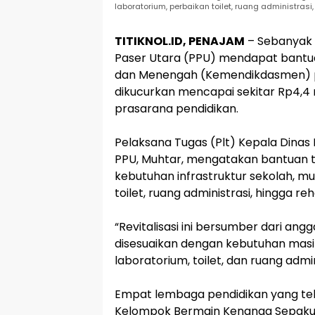
laboratorium, perbaikan toilet, ruang administrasi
TITIKNOL.ID, PENAJAM
– Sebanyak 
Paser Utara (PPU) mendapat bantuan
dan Menengah (Kemendikdasmen) pad
dikucurkan mencapai sekitar Rp4,4
prasarana pendidikan.
‎Pelaksana Tugas (Plt) Kepala Dina
PPU, Muhtar, mengatakan bantuan t
kebutuhan infrastruktur sekolah, m
toilet, ruang administrasi, hingga re
‎“Revitalisasi ini bersumber dari a
disesuaikan dengan kebutuhan mas
laboratorium, toilet, dan ruang admin
‎Empat lembaga pendidikan yang te
Kelompok Bermain Kenanga Sepaku d