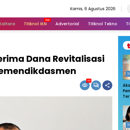
Kamis, 6 Agustus 2026
 Kaltara
Titiknol IKN
Advertorial
Titiknol Tekno
Ti
Terima Dana Revitalisasi
i Kemendikdasmen
T
46
Ak
Pe
Te
De
Pem
Log
T