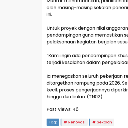
‎Muhtar menambahkan, pelaksanaan r
oleh masing-masing sekolah peneri
ini.
‎Untuk proyek dengan nilai anggar
pendampingan guna memastikan sel
pelaksanaan kegiatan berjalan sesu
‎“Kami ingin ada pendampingan khusu
terjadi kesalahan dalam pengelolaan
‎Ia menegaskan seluruh pekerjaan r
ditargetkan rampung pada 2026. Se
kecil, proses pengerjaannya diper
hingga dua bulan. (TN02)
Post Views:
46
Tag:
Renovasi
Sekolah