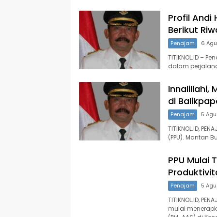
Profil Andi
Berikut Ri
Penajam
6 Agu
TITIKNOL.ID – Pe
dalam perjalan
Innalillahi
di Balikpa
Penajam
5 Agu
TITIKNOL.ID, PE
(PPU). Mantan B
PPU Mulai 
Produktivi
Penajam
5 Agu
TITIKNOL.ID, PEN
mulai menerapk