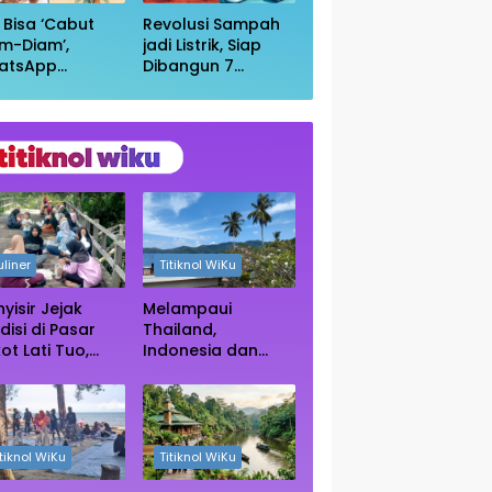
i Bisa ‘Cabut
Revolusi Sampah
m-Diam’,
jadi Listrik, Siap
atsApp
Dibangun 7
irkan Fitur
Pembangkit
uar Grup
Raksasa dengan
npa Ketahuan
Sekitar 200 MW
uliner
Titiknol WiKu
yisir Jejak
Melampaui
disi di Pasar
Thailand,
ot Lati Tuo,
Indonesia dan
e Kuliner
Vietnam Kini Jadi
ngah Rimba
Primadona Wisata
ngrove Paser
Autentik Dunia
itiknol WiKu
Titiknol WiKu