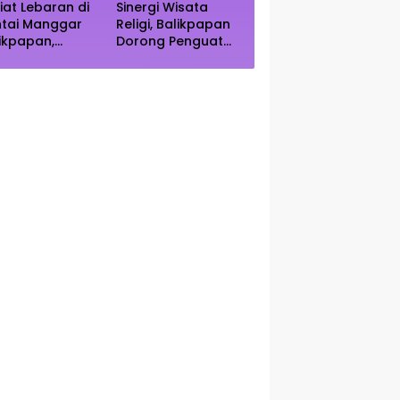
iat Lebaran di
Sinergi Wisata
ntai Manggar
Religi, Balikpapan
ikpapan,
Dorong Penguatan
ncak Kunjungan
Kearifan Lokal di
rediksi Akhir
Bulan Ramadhan
kan