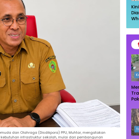
Kin
Dia
Wh
Had
Kel
Ta
K
Men
Tra
Pak
Oas
Te
Ma
T
 Pemuda dan Olahraga (Disdikpora) PPU, Muhtar, mengatakan
kebutuhan infrastruktur sekolah, mulai dari pembangunan