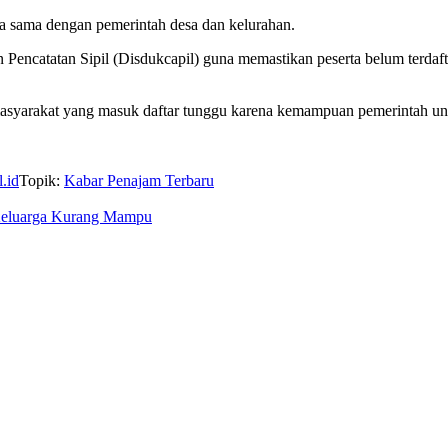
ja sama dengan pemerintah desa dan kelurahan.
encatatan Sipil (Disdukcapil) guna memastikan peserta belum terdafta
da masyarakat yang masuk daftar tunggu karena kemampuan pemerintah un
l.id
Topik:
Kabar Penajam Terbaru
i Keluarga Kurang Mampu