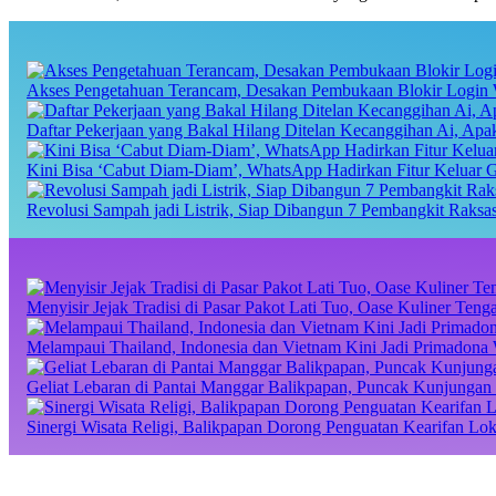
Akses Pengetahuan Terancam, Desakan Pembukaan Blokir Login 
Daftar Pekerjaan yang Bakal Hilang Ditelan Kecanggihan Ai, Ap
Kini Bisa ‘Cabut Diam-Diam’, WhatsApp Hadirkan Fitur Keluar 
Revolusi Sampah jadi Listrik, Siap Dibangun 7 Pembangkit Raks
Menyisir Jejak Tradisi di Pasar Pakot Lati Tuo, Oase Kuliner Te
Melampaui Thailand, Indonesia dan Vietnam Kini Jadi Primadona 
Geliat Lebaran di Pantai Manggar Balikpapan, Puncak Kunjungan 
Sinergi Wisata Religi, Balikpapan Dorong Penguatan Kearifan Lo