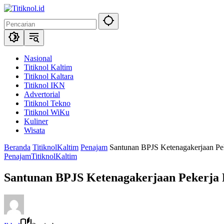
Langsung
ke
konten
Nasional
Titiknol Kaltim
Titiknol Kaltara
Titiknol IKN
Advertorial
Titiknol Tekno
Titiknol WiKu
Kuliner
Wisata
Beranda
TitiknolKaltim
Penajam
Santunan BPJS Ketenagakerjaan Pe
Penajam
TitiknolKaltim
Santunan BPJS Ketenagakerjaan Pekerja 