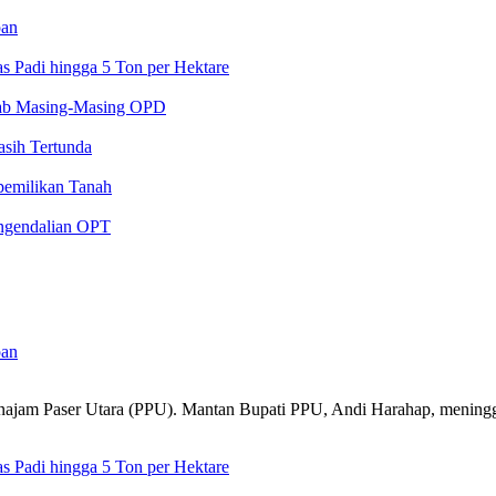
pan
 Padi hingga 5 Ton per Hektare
ab Masing-Masing OPD
sih Tertunda
pemilikan Tanah
engendalian OPT
pan
jam Paser Utara (PPU). Mantan Bupati PPU, Andi Harahap, mening
 Padi hingga 5 Ton per Hektare