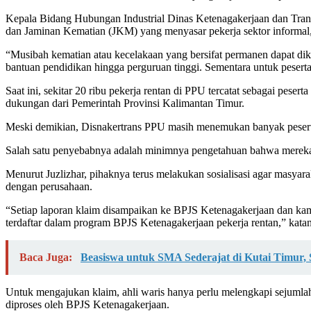
Kepala Bidang Hubungan Industrial Dinas Ketenagakerjaan dan Trans
dan Jaminan Kematian (JKM) yang menyasar pekerja sektor informal, 
“Musibah kematian atau kecelakaan yang bersifat permanen dapat dik
bantuan pendidikan hingga perguruan tinggi. Sementara untuk peserta 
Saat ini, sekitar 20 ribu pekerja rentan di PPU tercatat sebagai pe
dukungan dari Pemerintah Provinsi Kalimantan Timur.
Meski demikian, Disnakertrans PPU masih menemukan banyak pesert
Salah satu penyebabnya adalah minimnya pengetahuan bahwa mereka te
Menurut Juzlizhar, pihaknya terus melakukan sosialisasi agar masyar
dengan perusahaan.
“Setiap laporan klaim disampaikan ke BPJS Ketenagakerjaan dan kam
terdaftar dalam program BPJS Ketenagakerjaan pekerja rentan,” kata
Baca Juga:
Beasiswa untuk SMA Sederajat di Kutai Timur,
Untuk mengajukan klaim, ahli waris hanya perlu melengkapi sejumlah
diproses oleh BPJS Ketenagakerjaan.