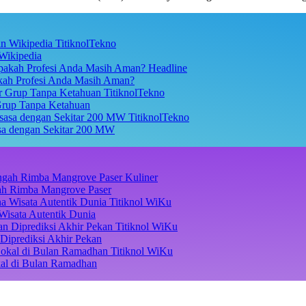
TitiknolTekno
Wikipedia
Headline
akah Profesi Anda Masih Aman?
TitiknolTekno
Grup Tanpa Ketahuan
TitiknolTekno
asa dengan Sekitar 200 MW
Kuliner
ngah Rimba Mangrove Paser
Titiknol WiKu
Wisata Autentik Dunia
Titiknol WiKu
Diprediksi Akhir Pekan
Titiknol WiKu
kal di Bulan Ramadhan