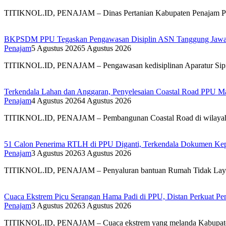
TITIKNOL.ID, PENAJAM – Dinas Pertanian Kabupaten Penajam Pas
BKPSDM PPU Tegaskan Pengawasan Disiplin ASN Tanggung Jaw
Penajam
5 Agustus 2026
5 Agustus 2026
TITIKNOL.ID, PENAJAM – Pengawasan kedisiplinan Aparatur Sipil
Terkendala Lahan dan Anggaran, Penyelesaian Coastal Road PPU Ma
Penajam
4 Agustus 2026
4 Agustus 2026
TITIKNOL.ID, PENAJAM – Pembangunan Coastal Road di wilayah pe
51 Calon Penerima RTLH di PPU Diganti, Terkendala Dokumen Ke
Penajam
3 Agustus 2026
3 Agustus 2026
TITIKNOL.ID, PENAJAM – Penyaluran bantuan Rumah Tidak Layak
Cuaca Ekstrem Picu Serangan Hama Padi di PPU, Distan Perkuat P
Penajam
3 Agustus 2026
3 Agustus 2026
TITIKNOL.ID, PENAJAM – Cuaca ekstrem yang melanda Kabupaten S