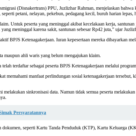
migrasi (Disnakertrans) PPU, Juzlizhar Rahman, menjelaskan bahwa k
seperti petani, nelayan, pekebun, pedagang kecil, buruh harian lepa
laim. Untuk peserta yang meninggal akibat kecelakaan kerja, santuna
yang meninggal karena sakit, santunan sebesar Rp42 juta,” ujar Juzliz
serta aktif BPJS Ketenagakerjaan. Iuran kepesertaan mereka dibayarka
a maupun ahli waris yang belum mengajukan klaim.
lah terdaftar sebagai peserta BPJS Ketenagakerjaan melalui program 
akat memahami manfaat perlindungan sosial ketenagakerjaan tersebut, 
i melakukan sinkronisasi data. Namun tidak semua peserta melakukan 
nya.
 Simak Persyaratannya
 dokumen, seperti Kartu Tanda Penduduk (KTP), Kartu Keluarga (KK), d