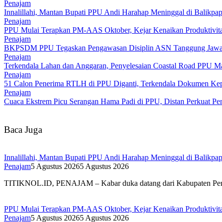
Penajam
Innalillahi, Mantan Bupati PPU Andi Harahap Meninggal di Balikpa
Penajam
PPU Mulai Terapkan PM-AAS Oktober, Kejar Kenaikan Produktivitas
Penajam
BKPSDM PPU Tegaskan Pengawasan Disiplin ASN Tanggung Jaw
Penajam
Terkendala Lahan dan Anggaran, Penyelesaian Coastal Road PPU Ma
Penajam
51 Calon Penerima RTLH di PPU Diganti, Terkendala Dokumen Ke
Penajam
Cuaca Ekstrem Picu Serangan Hama Padi di PPU, Distan Perkuat P
Baca Juga
Innalillahi, Mantan Bupati PPU Andi Harahap Meninggal di Balikpa
Penajam
5 Agustus 2026
5 Agustus 2026
TITIKNOL.ID, PENAJAM – Kabar duka datang dari Kabupaten Pena
PPU Mulai Terapkan PM-AAS Oktober, Kejar Kenaikan Produktivitas
Penajam
5 Agustus 2026
5 Agustus 2026