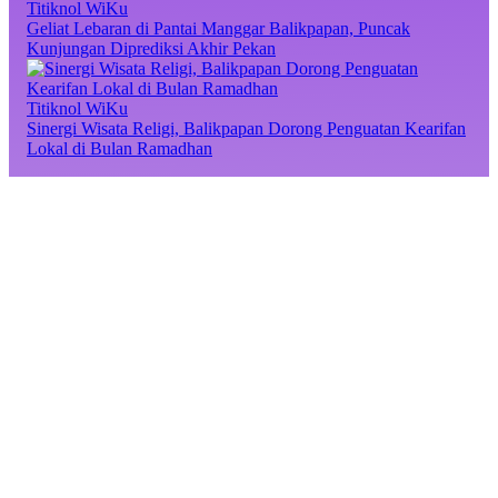
Titiknol WiKu
Geliat Lebaran di Pantai Manggar Balikpapan, Puncak
Kunjungan Diprediksi Akhir Pekan
Titiknol WiKu
Sinergi Wisata Religi, Balikpapan Dorong Penguatan Kearifan
Lokal di Bulan Ramadhan