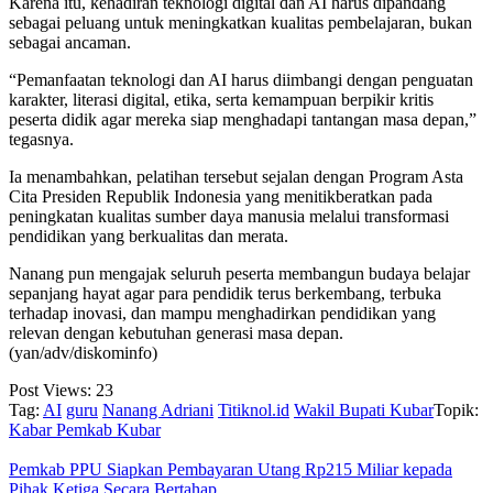
Karena itu, kehadiran teknologi digital dan AI harus dipandang
sebagai peluang untuk meningkatkan kualitas pembelajaran, bukan
sebagai ancaman.
“Pemanfaatan teknologi dan AI harus diimbangi dengan penguatan
karakter, literasi digital, etika, serta kemampuan berpikir kritis
peserta didik agar mereka siap menghadapi tantangan masa depan,”
tegasnya.
Ia menambahkan, pelatihan tersebut sejalan dengan Program Asta
Cita Presiden Republik Indonesia yang menitikberatkan pada
peningkatan kualitas sumber daya manusia melalui transformasi
pendidikan yang berkualitas dan merata.
Nanang pun mengajak seluruh peserta membangun budaya belajar
sepanjang hayat agar para pendidik terus berkembang, terbuka
terhadap inovasi, dan mampu menghadirkan pendidikan yang
relevan dengan kebutuhan generasi masa depan.
(yan/adv/diskominfo)
Post Views:
23
Tag:
AI
guru
Nanang Adriani
Titiknol.id
Wakil Bupati Kubar
Topik:
Kabar Pemkab Kubar
Pemkab PPU Siapkan Pembayaran Utang Rp215 Miliar kepada
Pihak Ketiga Secara Bertahap