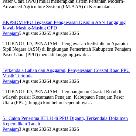
Paser Utara (PPU) mulai menerapkan sistem Pertanian Modern-
Advanced Agriculture System (PM-AAS) di Kecamatan…
BKPSDM PPU Tegaskan Pengawasan Disiplin ASN Tanggung
Jawab Masing-Masing OPD
Penajam
5 Agustus 2026
5 Agustus 2026
TITIKNOL.ID, PENAJAM – Pengawasan kedisiplinan Aparatur
Sipil Negara (ASN) di lingkungan Pemerintah Kabupaten Penajam
Paser Utara (PPU) menjadi tanggung jawab…
Terkendala Lahan dan Anggaran, Penyelesaian Coastal Road PPU
Masih Tertunda
Penajam
4 Agustus 2026
4 Agustus 2026
TITIKNOL.ID, PENAJAM – Pembangunan Coastal Road di
wilayah pesisir Kecamatan Penajam, Kabupaten Penajam Paser
Utara (PPU), hingga kini belum sepenuhnya…
51 Calon Penerima RTLH di PPU Diganti, Terkendala Dokumen
Kepemilikan Tanah
Penajam
3 Agustus 2026
3 Agustus 2026