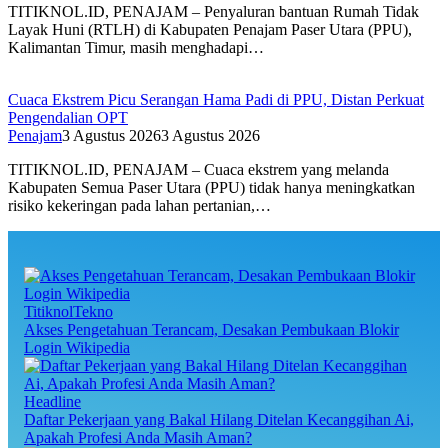
TITIKNOL.ID, PENAJAM – Penyaluran bantuan Rumah Tidak
Layak Huni (RTLH) di Kabupaten Penajam Paser Utara (PPU),
Kalimantan Timur, masih menghadapi…
Cuaca Ekstrem Picu Serangan Hama Padi di PPU, Distan Perkuat
Pengendalian OPT
Penajam
3 Agustus 2026
3 Agustus 2026
TITIKNOL.ID, PENAJAM – Cuaca ekstrem yang melanda
Kabupaten Semua Paser Utara (PPU) tidak hanya meningkatkan
risiko kekeringan pada lahan pertanian,…
TitiknolTekno
Akses Pengetahuan Terancam, Desakan Pembukaan Blokir
Login Wikipedia
Headline
Daftar Pekerjaan yang Bakal Hilang Ditelan Kecanggihan Ai,
Apakah Profesi Anda Masih Aman?