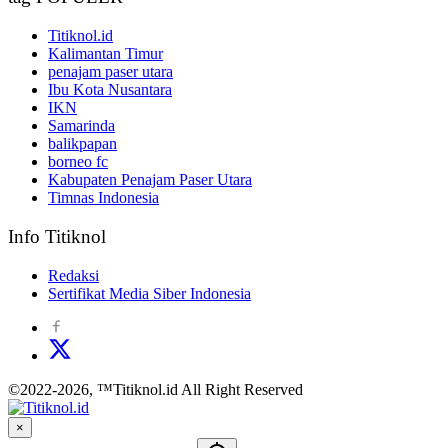
Titiknol.id
Kalimantan Timur
penajam paser utara
Ibu Kota Nusantara
IKN
Samarinda
balikpapan
borneo fc
Kabupaten Penajam Paser Utara
Timnas Indonesia
Info Titiknol
Redaksi
Sertifikat Media Siber Indonesia
©2022-2026, ™Titiknol.id All Right Reserved
×