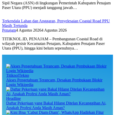
Sipil Negara (ASN) di lingkungan Pemerintah Kabupaten Penajam
Paser Utara (PPU) menjadi tanggung jawab…
Terkendala Lahan dan Anggaran, Penyelesaian Coastal Road PPU
Masih Tertunda
Penajam
4 Agustus 2026
4 Agustus 2026
TITIKNOL.ID, PENAJAM – Pembangunan Coastal Road di
wilayah pesisir Kecamatan Penajam, Kabupaten Penajam Paser
Utara (PPU), hingga kini belum sepenuhnya…
TitiknolTekno
Akses Pengetahuan Terancam, Desakan Pembukaan Blokir
Login Wikipedia
Headline
Daftar Pekerjaan yang Bakal Hilang Ditelan Kecanggihan Ai,
Apakah Profesi Anda Masih Aman?