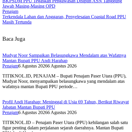
BKPSDM PPU Tegaskan Pengawasan Disiplin ASN Tanggung
Jawab Masing-Masing OPD
Penajam
Terkendala Lahan dan Anggaran, Penyelesaian Coastal Road PPU
Masih Tertunda
Baca Juga
Mudyat Noor Sampaikan Belasungkawa Mendalam atas Wafatnya
Mantan Bupati PPU Andi Harahap
Penajam
6 Agustus 2026
6 Agustus 2026
TITIKNOL.ID, PENAJAM – Bupati Penajam Paser Utara (PPU),
Mudyat Noor, menyampaikan belasungkawa yang mendalam atas
wafatnya mantan Bupati PPU periode…
Profil Andi Harahap: Meninggal di Usia 69 Tahun, Berikut Riwayat
Jabatan Mantan Bupati PPU
Penajam
6 Agustus 2026
6 Agustus 2026
TITIKNOL.ID – Penajam Paser Utara (PPU) kehilangan salah satu
figur penting dalam perjalanan sejarah daerahnya. Mantan Bupati