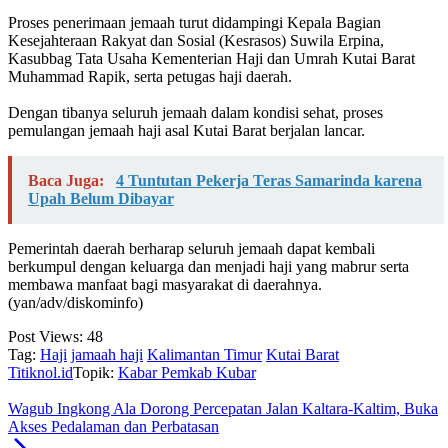
‎Proses penerimaan jemaah turut didampingi Kepala Bagian
Kesejahteraan Rakyat dan Sosial (Kesrasos) Suwila Erpina,
Kasubbag Tata Usaha Kementerian Haji dan Umrah Kutai Barat
Muhammad Rapik, serta petugas haji daerah.
‎Dengan tibanya seluruh jemaah dalam kondisi sehat, proses
pemulangan jemaah haji asal Kutai Barat berjalan lancar.
Baca Juga:
4 Tuntutan Pekerja Teras Samarinda karena
Upah Belum Dibayar
Pemerintah daerah berharap seluruh jemaah dapat kembali
berkumpul dengan keluarga dan menjadi haji yang mabrur serta
membawa manfaat bagi masyarakat di daerahnya.
(yan/adv/diskominfo)
Post Views:
48
Tag:
Haji
jamaah haji
Kalimantan Timur
Kutai Barat
Titiknol.id
Topik:
Kabar Pemkab Kubar
Wagub Ingkong Ala Dorong Percepatan Jalan Kaltara-Kaltim, Buka
Akses Pedalaman dan Perbatasan