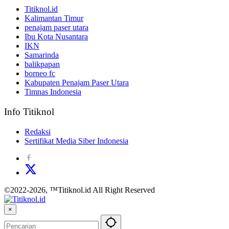
Titiknol.id
Kalimantan Timur
penajam paser utara
Ibu Kota Nusantara
IKN
Samarinda
balikpapan
borneo fc
Kabupaten Penajam Paser Utara
Timnas Indonesia
Info Titiknol
Redaksi
Sertifikat Media Siber Indonesia
©2022-2026, ™Titiknol.id All Right Reserved
×