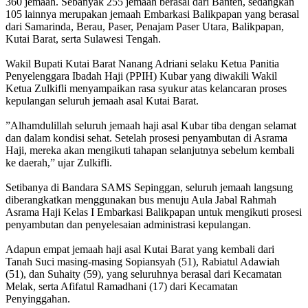
360 jemaah. Sebanyak 255 jemaah berasal dari Banten, sedangkan
105 lainnya merupakan jemaah Embarkasi Balikpapan yang berasal
dari Samarinda, Berau, Paser, Penajam Paser Utara, Balikpapan,
Kutai Barat, serta Sulawesi Tengah.
‎Wakil Bupati Kutai Barat Nanang Adriani selaku Ketua Panitia
Penyelenggara Ibadah Haji (PPIH) Kubar yang diwakili Wakil
Ketua Zulkifli menyampaikan rasa syukur atas kelancaran proses
kepulangan seluruh jemaah asal Kutai Barat.
‎”Alhamdulillah seluruh jemaah haji asal Kubar tiba dengan selamat
dan dalam kondisi sehat. Setelah prosesi penyambutan di Asrama
Haji, mereka akan mengikuti tahapan selanjutnya sebelum kembali
ke daerah,” ujar Zulkifli.
‎Setibanya di Bandara SAMS Sepinggan, seluruh jemaah langsung
diberangkatkan menggunakan bus menuju Aula Jabal Rahmah
Asrama Haji Kelas I Embarkasi Balikpapan untuk mengikuti prosesi
penyambutan dan penyelesaian administrasi kepulangan.
‎Adapun empat jemaah haji asal Kutai Barat yang kembali dari
Tanah Suci masing-masing Sopiansyah (51), Rabiatul Adawiah
(51), dan Suhaity (59), yang seluruhnya berasal dari Kecamatan
Melak, serta Afifatul Ramadhani (17) dari Kecamatan
Penyinggahan.