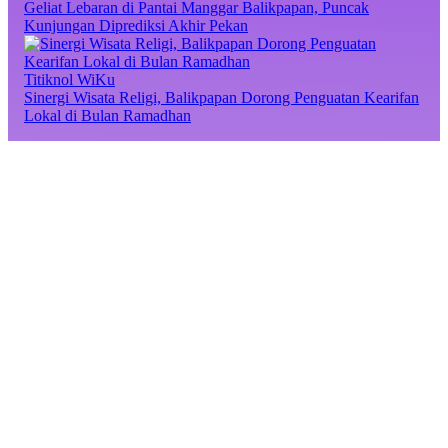
Geliat Lebaran di Pantai Manggar Balikpapan, Puncak
Kunjungan Diprediksi Akhir Pekan
Titiknol WiKu
Sinergi Wisata Religi, Balikpapan Dorong Penguatan Kearifan
Lokal di Bulan Ramadhan