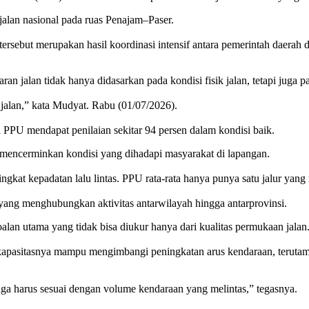
jalan nasional pada ruas Penajam–Paser.
rsebut merupakan hasil koordinasi intensif antara pemerintah daerah 
alan tidak hanya didasarkan pada kondisi fisik jalan, tetapi juga pad
 jalan,” kata Mudyat. Rabu (01/07/2026).
i PPU mendapat penilaian sekitar 94 persen dalam kondisi baik.
encerminkan kondisi yang dihadapi masyarakat di lapangan.
tingkat kepadatan lalu lintas. PPU rata-rata hanya punya satu jalur yan
 yang menghubungkan aktivitas antarwilayah hingga antarprovinsi.
alan utama yang tidak bisa diukur hanya dari kualitas permukaan jalan
ar kapasitasnya mampu mengimbangi peningkatan arus kendaraan, terut
 juga harus sesuai dengan volume kendaraan yang melintas,” tegasnya.