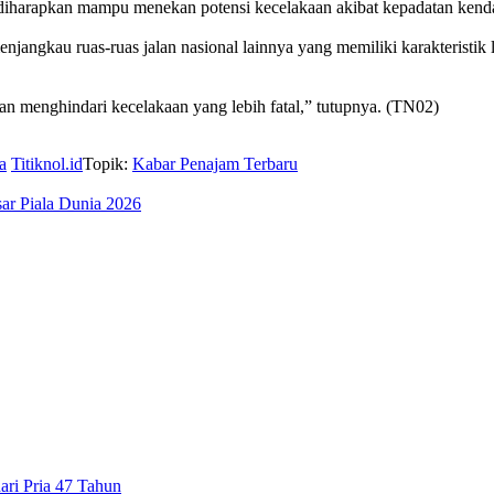
ga diharapkan mampu menekan potensi kecelakaan akibat kepadatan kendar
jangkau ruas-ruas jalan nasional lainnya yang memiliki karakteristik l
dan menghindari kecelakaan yang lebih fatal,” tutupnya. (TN02)
a
Titiknol.id
Topik:
Kabar Penajam Terbaru
ar Piala Dunia 2026
ri Pria 47 Tahun