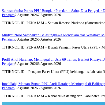
Satresnarkoba Polres PPU Bongkar Peredaran Sabu, Dua Pengedar D
Penajam
7 Agustus 2026
7 Agustus 2026
TITIKNOL.ID, PENAJAM – Satuan Reserse Narkoba (Satresnarkoba) 
Mudyat Noor Sampaikan Belasungkawa Mendalam atas Wafatnya Ma
Penajam
6 Agustus 2026
6 Agustus 2026
TITIKNOL.ID, PENAJAM – Bupati Penajam Paser Utara (PPU), Mud
Profil Andi Harahap: Meninggal di Usia 69 Tahun, Berikut Riwayat
Penajam
6 Agustus 2026
6 Agustus 2026
TITIKNOL.ID – Penajam Paser Utara (PPU) kehilangan salah satu f
Innalillahi, Mantan Bupati PPU Andi Harahap Meninggal di Balikpa
Penajam
5 Agustus 2026
5 Agustus 2026
TITIKNOL.ID, PENAJAM – Kabar duka datang dari Kabupaten Pena