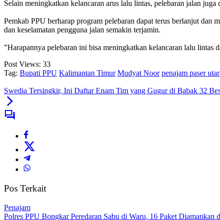
‎Selain meningkatkan kelancaran arus lalu lintas, pelebaran jalan ju
‎Pemkab PPU berharap program pelebaran dapat terus berlanjut dan men
dan keselamatan pengguna jalan semakin terjamin.
‎”Harapannya pelebaran ini bisa meningkatkan kelancaran lalu lintas 
Post Views:
33
Tag:
Bupati PPU
Kalimantan Timur
Mudyat Noor
penajam paser utar
Swedia Tersingkir, Ini Daftar Enam Tim yang Gugur di Babak 32 Bes
Pos Terkait
Penajam
Polres PPU Bongkar Peredaran Sabu di Waru, 16 Paket Diamankan da