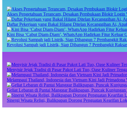
Akses Pengetahuan Terancam, Desakan Pembukaan Blokir Login 
Daftar Pekerjaan yang Bakal Hilang Ditelan Kecanggihan Ai, Ap
Kini Bisa ‘Cabut Diam-Diam’, WhatsApp Hadirkan Fitur Keluar 
Revolusi Sampah jadi Listrik, Siap Dibangun 7 Pembangkit Raks
Menyisir Jejak Tradisi di Pasar Pakot Lati Tuo, Oase Kuliner Te
Melampaui Thailand, Indonesia dan Vietnam Kini Jadi Primadona 
Geliat Lebaran di Pantai Manggar Balikpapan, Puncak Kunjungan 
Sinergi Wisata Religi, Balikpapan Dorong Penguatan Kearifan Lo