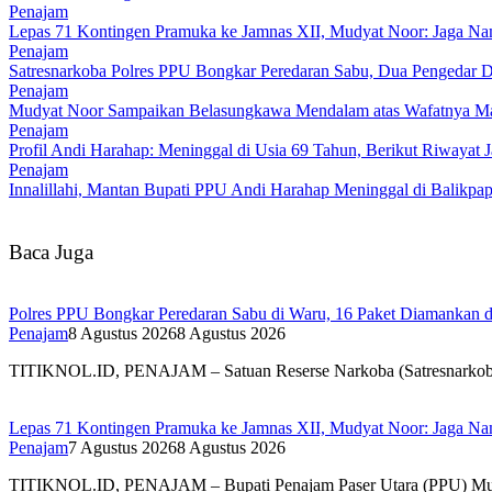
Penajam
Lepas 71 Kontingen Pramuka ke Jamnas XII, Mudyat Noor: Jaga N
Penajam
Satresnarkoba Polres PPU Bongkar Peredaran Sabu, Dua Pengedar D
Penajam
Mudyat Noor Sampaikan Belasungkawa Mendalam atas Wafatnya Ma
Penajam
Profil Andi Harahap: Meninggal di Usia 69 Tahun, Berikut Riwayat
Penajam
Innalillahi, Mantan Bupati PPU Andi Harahap Meninggal di Balikpa
Baca Juga
Polres PPU Bongkar Peredaran Sabu di Waru, 16 Paket Diamankan da
Penajam
8 Agustus 2026
8 Agustus 2026
TITIKNOL.ID, PENAJAM – Satuan Reserse Narkoba (Satresnarkoba) 
Lepas 71 Kontingen Pramuka ke Jamnas XII, Mudyat Noor: Jaga N
Penajam
7 Agustus 2026
8 Agustus 2026
TITIKNOL.ID, PENAJAM – Bupati Penajam Paser Utara (PPU) Mud