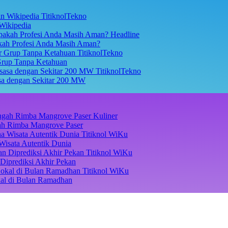
TitiknolTekno
Wikipedia
Headline
akah Profesi Anda Masih Aman?
TitiknolTekno
Grup Tanpa Ketahuan
TitiknolTekno
asa dengan Sekitar 200 MW
Kuliner
ngah Rimba Mangrove Paser
Titiknol WiKu
Wisata Autentik Dunia
Titiknol WiKu
Diprediksi Akhir Pekan
Titiknol WiKu
kal di Bulan Ramadhan