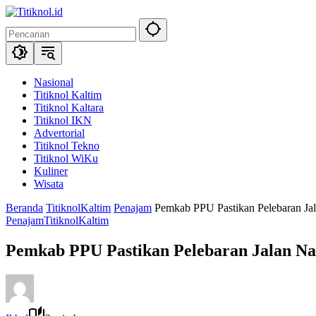
Langsung
ke
konten
Nasional
Titiknol Kaltim
Titiknol Kaltara
Titiknol IKN
Advertorial
Titiknol Tekno
Titiknol WiKu
Kuliner
Wisata
Beranda
TitiknolKaltim
Penajam
Pemkab PPU Pastikan Pelebaran Jal
Penajam
TitiknolKaltim
Pemkab PPU Pastikan Pelebaran Jalan Na