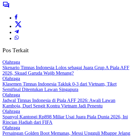
Pos Terkait
Olahraga
Skenario Timnas Indonesia Lolos sebagai Juara Grup A Piala AFF
2026, Skuad Garuda Wajib Menang?
Olahraga
Klasemen Timnas Indonesia Takluk 0-3 dari Vietnam, Tiket
Semifinal Ditentukan Lawan Singapura
Olahraga
Jadwal Timnas Indonesia di Piala AFF 2026: Awali Lawan
Kamboja, Duel Sengit Kontra Vietnam Jadi Penentu
Olahraga
Spanyol Kantongi Rp898 Miliar Usai Juara Piala Dunia 2026, Ini
Rincian Hadiah dari FIFA‎
Olahraga
Persaingan Golden Boot Memanas, Messi Ungguli Mbappe Jelang