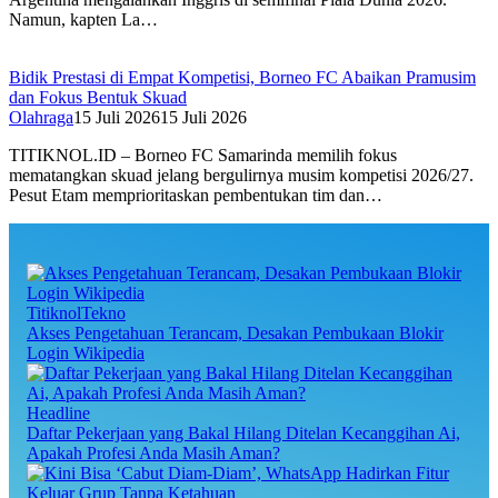
Namun, kapten La…
Bidik Prestasi di Empat Kompetisi, Borneo FC Abaikan Pramusim
dan Fokus Bentuk Skuad
Olahraga
15 Juli 2026
15 Juli 2026
TITIKNOL.ID – Borneo FC Samarinda memilih fokus
mematangkan skuad jelang bergulirnya musim kompetisi 2026/27.
Pesut Etam memprioritaskan pembentukan tim dan…
TitiknolTekno
Akses Pengetahuan Terancam, Desakan Pembukaan Blokir
Login Wikipedia
Headline
Daftar Pekerjaan yang Bakal Hilang Ditelan Kecanggihan Ai,
Apakah Profesi Anda Masih Aman?