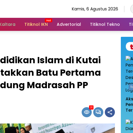
Kamis, 6 Agustus 2026
 Kaltara
Titiknol IKN
Advertorial
Titiknol Tekno
Ti
idikan Islam di Kutai
Letakkan Batu Pertama
dung Madrasah PP
T
Ak
Pe
31
Te
De
Pem
Log