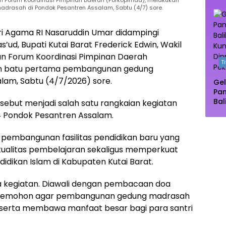
aran Forum Koordinasi Pimpinan Daerah (Forkopimda), melakukan
Oas
rasah di Pondok Pesantren Assalam, Sabtu (4/7) sore.
Te
Ma
i Agama RI Nasaruddin Umar didampingi
ud, Bupati Kutai Barat Frederick Edwin, Wakil
aran Forum Koordinasi Pimpinan Daerah
T
an batu pertama pembangunan gedung
lam, Sabtu (4/7/2026) sore.
Gel
Pa
Bal
sebut menjadi salah satu rangkaian kegiatan
Pu
34 Pondok Pesantren Assalam.
Dip
Pe
pembangunan fasilitas pendidikan baru yang
alitas pembelajaran sekaligus memperkuat
idikan Islam di Kabupaten Kutai Barat.
a kegiatan. Diawali dengan pembacaan doa
 memohon agar pembangunan gedung madrasah
, serta membawa manfaat besar bagi para santri