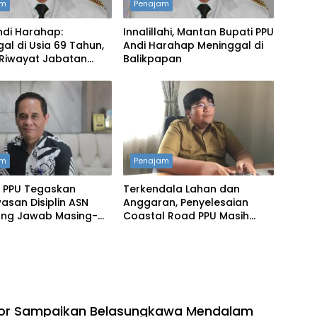
am
Penajam
Andi Harahap:
Innalillahi, Mantan Bupati PPU
al di Usia 69 Tahun,
Andi Harahap Meninggal di
 Riwayat Jabatan
Balikpapan
 Bupati PPU
am
Penajam
 PPU Tegaskan
Terkendala Lahan dan
san Disiplin ASN
Anggaran, Penyelesaian
ng Jawab Masing-
Coastal Road PPU Masih
 OPD
Tertunda
or Sampaikan Belasungkawa Mendalam