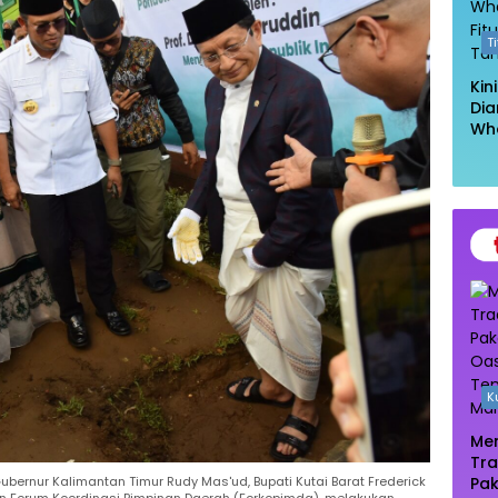
T
Kin
Dia
Wh
Had
Kel
Ta
K
Men
Tra
Pak
ernur Kalimantan Timur Rudy Mas'ud, Bupati Kutai Barat Frederick