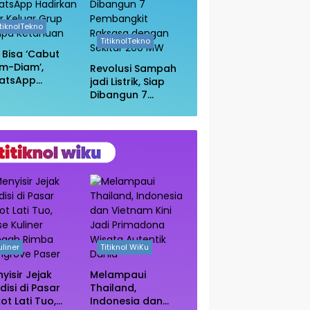
itiknolTekno
TitiknolTekno
i Bisa ‘Cabut
m-Diam’,
Revolusi Sampah
atsApp
jadi Listrik, Siap
irkan Fitur
Dibangun 7
uar Grup
Pembangkit
npa Ketahuan
Raksasa dengan
Sekitar 200 MW
uliner
Titiknol WiKu
yisir Jejak
Melampaui
disi di Pasar
Thailand,
ot Lati Tuo,
Indonesia dan