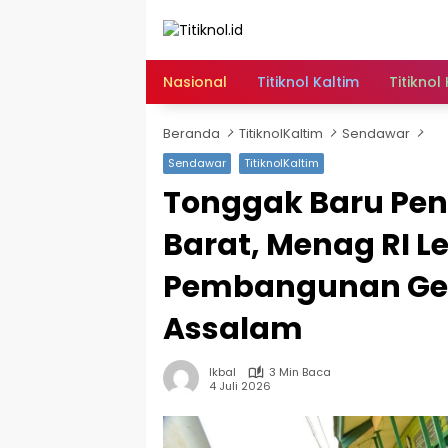
Langsung
ke
konten
Nasional
Titiknol Kaltim
Titiknol
Beranda
TitiknolKaltim
Sendawar
Sendawar
TitiknolKaltim
Tonggak Baru Pend
Barat, Menag RI 
Pembangunan Ge
Assalam
Ikbal
3 Min Baca
4 Juli 2026