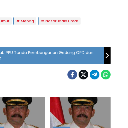
Timur
Menag
Nasaruddin Umar
kab PPU Tunda Pembangunan Gedung OPD dan
k