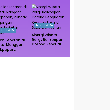
e Kuliner
Vietnam Kini Jadi
ngah Rimba
Primadona Wisata
ngrove Paser
Autentik Dunia
Titiknol WiKu
itiknol WiKu
Sinergi Wisata
Religi, Balikpapan
iat Lebaran di
Dorong Penguatan
ntai Manggar
Kearifan Lokal di
ikpapan,
Bulan Ramadhan
ncak Kunjungan
rediksi Akhir
kan