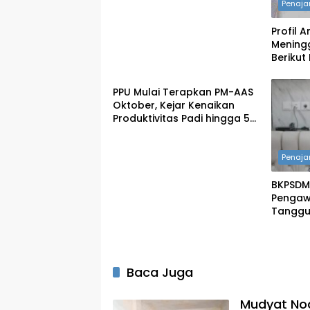
Penaj
Profil 
Meningg
Berikut
Penajam
Mantan
PPU Mulai Terapkan PM-AAS
Oktober, Kejar Kenaikan
Produktivitas Padi hingga 5
Ton per Hektare
Penaj
BKPSDM
Pengawa
Tanggu
Masing
Baca Juga
Mudyat No