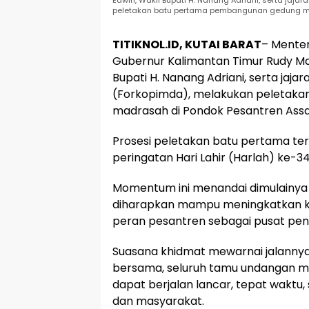
Edwin, Wakil Bupati H. Nanang Adriani, serta jaj
peletakan batu pertama pembangunan gedung mad
TITIKNOL.ID, KUTAI BARAT
– Menter
Gubernur Kalimantan Timur Rudy Mas’
Bupati H. Nanang Adriani, serta jaj
(Forkopimda), melakukan peletak
madrasah di Pondok Pesantren Assa
Prosesi peletakan batu pertama ter
peringatan Hari Lahir (Harlah) ke-
Momentum ini menandai dimulainya 
diharapkan mampu meningkatkan ku
peran pesantren sebagai pusat pend
Suasana khidmat mewarnai jalanny
bersama, seluruh tamu undangan
dapat berjalan lancar, tepat waktu
dan masyarakat.