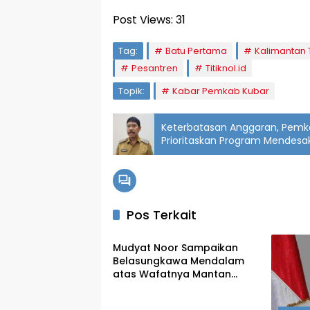
Post Views:
31
Tag:
Batu Pertama
Kalimantan 
Pesantren
Titiknol.id
Topik:
Kabar Pemkab Kubar
Keterbatasan Anggaran, Pem
Prioritaskan Program Mendesa
Pos Terkait
Penajam
Mudyat Noor Sampaikan
Belasungkawa Mendalam
atas Wafatnya Mantan
Bupati PPU Andi Harahap