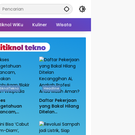
tiknol WiKu
Kuliner
Wisata
itiknolTekno
Headline
ses
Daftar Pekerjaan
ngetahuan
yang Bakal Hilang
rancam,
Ditelan
sakan
Kecanggihan Ai,
bukaan Blokir
Apakah Profesi
in Wikipedia
Anda Masih
Aman?