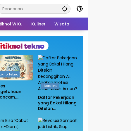
tiknol WiKu
Kuliner
Wisata
itiknolTekno
ses
Headline
ngetahuan
rancam,
Daftar Pekerjaan
sakan
yang Bakal Hilang
bukaan Blokir
Ditelan
in Wikipedia
Kecanggihan Ai,
Apakah Profesi
Anda Masih
Aman?