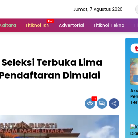
Jumat, 7 Agustus 2026
 Kaltara
Titiknol IKN
Advertorial
Titiknol Tekno
Ti
Seleksi Terbuka Lima
, Pendaftaran Dimulai
T
Ak
Pe
44
Te
De
Pem
Log