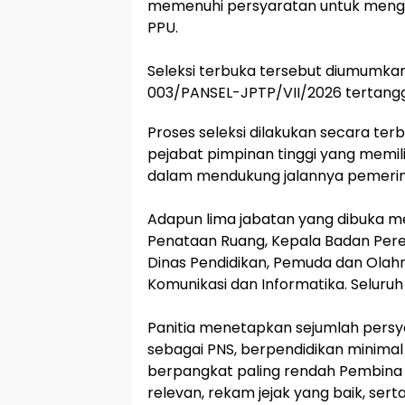
memenuhi persyaratan untuk mengisi
PPU.
‎Seleksi terbuka tersebut diumumka
003/PANSEL-JPTP/VII/2026 tertangga
Proses seleksi dilakukan secara te
pejabat pimpinan tinggi yang memili
dalam mendukung jalannya pemerin
‎Adapun lima jabatan yang dibuka m
Penataan Ruang, Kepala Badan Per
Dinas Pendidikan, Pemuda dan Olahr
Komunikasi dan Informatika. Seluruh
‎Panitia menetapkan sejumlah persy
sebagai PNS, berpendidikan minimal 
berpangkat paling rendah Pembina 
relevan, rekam jejak yang baik, se