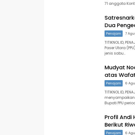
71 anggota Kon
Satresnark
Dua Penged
Penajam
7 Agu
TITIKNOL.ID, PE
Paser Utara (PP
jenis sabu…
Mudyat No
atas Wafat
Penajam
6 Agu
TITIKNOL.ID, PEN
menyampaikan 
Bupati PPU perio
Profil Andi
Berikut Ri
Penajam
6 Agu