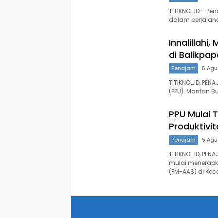
TITIKNOL.ID – Pe
dalam perjalan
Innalillahi
di Balikpa
Penajam
5 Agu
TITIKNOL.ID, PE
(PPU). Mantan B
PPU Mulai 
Produktivi
Penajam
5 Agu
TITIKNOL.ID, PEN
mulai menerapk
(PM-AAS) di Ke