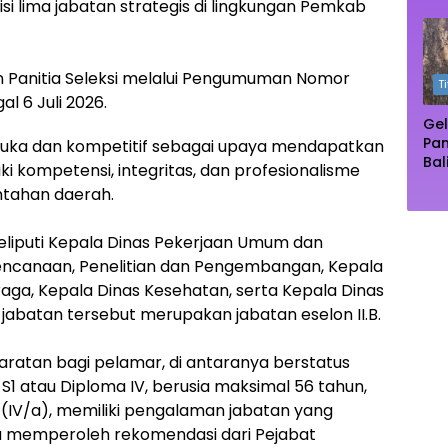
 lima jabatan strategis di lingkungan Pemkab
Oas
Te
Ma
n Panitia Seleksi melalui Pengumuman Nomor
T
l 6 Juli 2026.
Gel
Pa
rbuka dan kompetitif sebagai upaya mendapatkan
Bal
ki kompetensi, integritas, dan profesionalisme
Pu
tahan daerah.
Dip
Pe
eliputi Kepala Dinas Pekerjaan Umum dan
encanaan, Penelitian dan Pengembangan, Kepala
aga, Kepala Dinas Kesehatan, serta Kepala Dinas
 jabatan tersebut merupakan jabatan eselon II.B.
aratan bagi pelamar, di antaranya berstatus
S1 atau Diploma IV, berusia maksimal 56 tahun,
(IV/a), memiliki pengalaman jabatan yang
rta memperoleh rekomendasi dari Pejabat