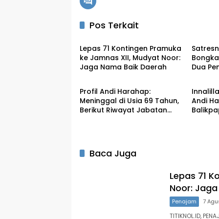
Pos Terkait
Penajam
Penaj
Lepas 71 Kontingen Pramuka
Satresn
ke Jamnas XII, Mudyat Noor:
Bongka
Jaga Nama Baik Daerah
Dua Pe
Penajam
Penaj
dengan 
Profil Andi Harahap:
Innalil
Meninggal di Usia 69 Tahun,
Andi Ha
Berikut Riwayat Jabatan
Balikp
Mantan Bupati PPU
Baca Juga
Lepas 71 K
Noor: Jaga
Penajam
7 Agu
TITIKNOL.ID, PE