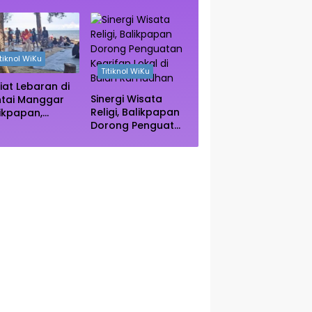
e Kuliner
Vietnam Kini Jadi
ngah Rimba
Primadona Wisata
ngrove Paser
Autentik Dunia
itiknol WiKu
Titiknol WiKu
iat Lebaran di
Sinergi Wisata
ntai Manggar
Religi, Balikpapan
ikpapan,
Dorong Penguatan
ncak Kunjungan
Kearifan Lokal di
rediksi Akhir
Bulan Ramadhan
kan