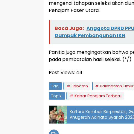
mengenai tahapan seleksi akan di
Penajam Paser Utara.
Baca Juga:
Anggota DPRD PPU
Dampak Pembangunan IKN
Panitia juga mengingatkan bahwa p
pada pembatalan hasil seleksi. (*/)
Post Views:
44
Tag:
Jabatan
Kalimantan Timur
Topik:
Kabar Penajam Terbaru
Kaltara Kembali Berprestasi, 
Anugerah Adinata Syariah 2026