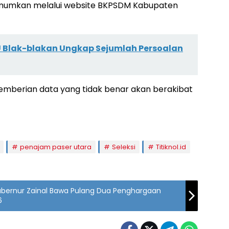
umumkan melalui website BKPSDM Kabupaten
 Blak-blakan Ungkap Sejumlah Persoalan
emberian data yang tidak benar akan berakibat
penajam paser utara
Seleksi
Titiknol.id
Gubernur Zainal Bawa Pulang Dua Penghargaan
‎