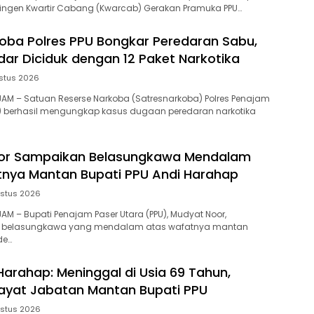
tingen Kwartir Cabang (Kwarcab) Gerakan Pramuka PPU…
oba Polres PPU Bongkar Peredaran Sabu,
ar Diciduk dengan 12 Paket Narkotika
stus 2026
NAJAM – Satuan Reserse Narkoba (Satresnarkoba) Polres Penajam
U) berhasil mengungkap kasus dugaan peredaran narkotika
or Sampaikan Belasungkawa Mendalam
nya Mantan Bupati PPU Andi Harahap
stus 2026
AJAM – Bupati Penajam Paser Utara (PPU), Mudyat Noor,
belasungkawa yang mendalam atas wafatnya mantan
de…
 Harahap: Meninggal di Usia 69 Tahun,
wayat Jabatan Mantan Bupati PPU
stus 2026