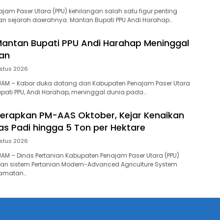
najam Paser Utara (PPU) kehilangan salah satu figur penting
an sejarah daerahnya. Mantan Bupati PPU Andi Harahap…
, Mantan Bupati PPU Andi Harahap Meninggal
pan
stus 2026
NAJAM – Kabar duka datang dari Kabupaten Penajam Paser Utara
upati PPU, Andi Harahap, meninggal dunia pada…
Terapkan PM-AAS Oktober, Kejar Kenaikan
tas Padi hingga 5 Ton per Hektare
stus 2026
AJAM – Dinas Pertanian Kabupaten Penajam Paser Utara (PPU)
an sistem Pertanian Modern-Advanced Agriculture System
camatan…