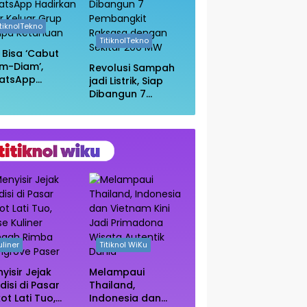
itiknolTekno
TitiknolTekno
i Bisa ‘Cabut
m-Diam’,
Revolusi Sampah
atsApp
jadi Listrik, Siap
irkan Fitur
Dibangun 7
uar Grup
Pembangkit
npa Ketahuan
Raksasa dengan
Sekitar 200 MW
uliner
Titiknol WiKu
yisir Jejak
Melampaui
disi di Pasar
Thailand,
ot Lati Tuo,
Indonesia dan