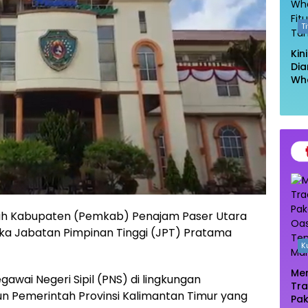
T
Kin
Dia
Wh
Had
Kel
Ta
h Kabupaten (Pemkab) Penajam Paser Utara
ka Jabatan Pimpinan Tinggi (JPT) Pratama
K
Men
awai Negeri Sipil (PNS) di lingkungan
Tra
 Pemerintah Provinsi Kalimantan Timur yang
Pak