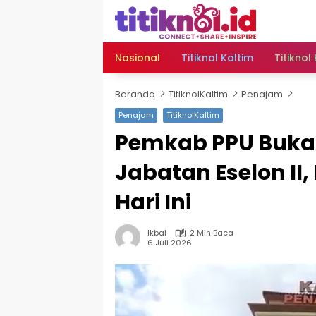
Langsung
ke
konten
Nasional
Titiknol Kaltim
Titiknol
Beranda
TitiknolKaltim
Penajam
Penajam
TitiknolKaltim
Pemkab PPU Buka 
Jabatan Eselon II
Hari Ini
Ikbal
2 Min Baca
6 Juli 2026