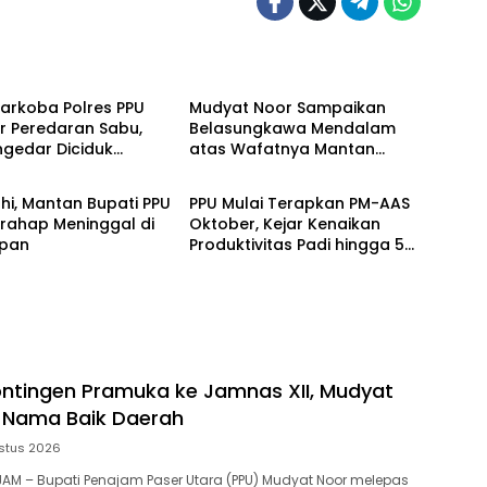
am
Penajam
arkoba Polres PPU
Mudyat Noor Sampaikan
r Peredaran Sabu,
Belasungkawa Mendalam
ngedar Diciduk
atas Wafatnya Mantan
am
Penajam
12 Paket Narkotika
Bupati PPU Andi Harahap
lahi, Mantan Bupati PPU
PPU Mulai Terapkan PM-AAS
rahap Meninggal di
Oktober, Kejar Kenaikan
apan
Produktivitas Padi hingga 5
Ton per Hektare
ontingen Pramuka ke Jamnas XII, Mudyat
 Nama Baik Daerah
stus 2026
NAJAM – Bupati Penajam Paser Utara (PPU) Mudyat Noor melepas