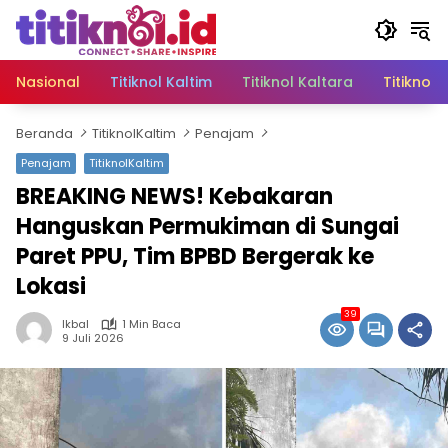
Langsung
ke
konten
Nasional
Titiknol Kaltim
Titiknol Kaltara
Titiknol 
Beranda
TitiknolKaltim
Penajam
Penajam
TitiknolKaltim
BREAKING NEWS! Kebakaran
Hanguskan Permukiman di Sungai
Paret PPU, Tim BPBD Bergerak ke
Lokasi
39
Ikbal
1 Min Baca
9 Juli 2026