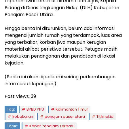
‎Laporan awal tersebut diterima dari Agus, Kepala
Bidang di Dinas Lingkungan Hidup (DLH) Kabupaten
Penajam Paser Utara.
‎Hingga berita ini diturunkan, belum ada informasi
mengenai jumlah rumah yang terdampak, luas area
yang terbakar, korban jiwa maupun kerugian
material akibat peristiwa tersebut. Petugas masih
melakukan penanganan dan pendataan di lokasi
kejadian.
‎(Berita ini akan diperbarui seiring perkembangan
informasi di lapangan.)
Post Views:
39
Tag:
BPBD PPU
Kalimantan Timur
kebakaran
penajam paser utara
Titiknol.id
Topik:
Kabar Penajam Terbaru