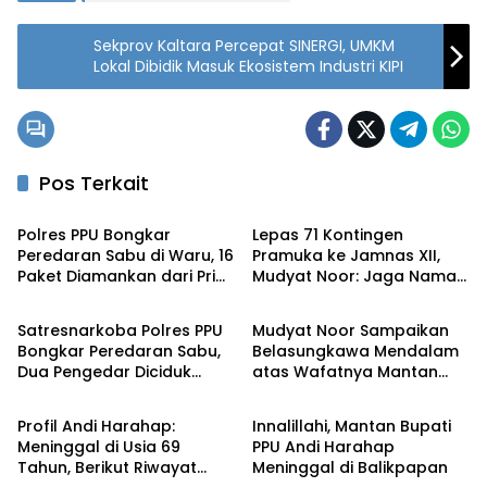
Sekprov Kaltara Percepat SINERGI, UMKM
Lokal Dibidik Masuk Ekosistem Industri KIPI
Pos Terkait
Penajam
Penajam
Polres PPU Bongkar
Lepas 71 Kontingen
Peredaran Sabu di Waru, 16
Pramuka ke Jamnas XII,
Paket Diamankan dari Pria
Mudyat Noor: Jaga Nama
Penajam
Penajam
47 Tahun
Baik Daerah
Satresnarkoba Polres PPU
Mudyat Noor Sampaikan
Bongkar Peredaran Sabu,
Belasungkawa Mendalam
Dua Pengedar Diciduk
atas Wafatnya Mantan
Penajam
Penajam
dengan 12 Paket Narkotika
Bupati PPU Andi Harahap
Profil Andi Harahap:
Innalillahi, Mantan Bupati
Meninggal di Usia 69
PPU Andi Harahap
Tahun, Berikut Riwayat
Meninggal di Balikpapan