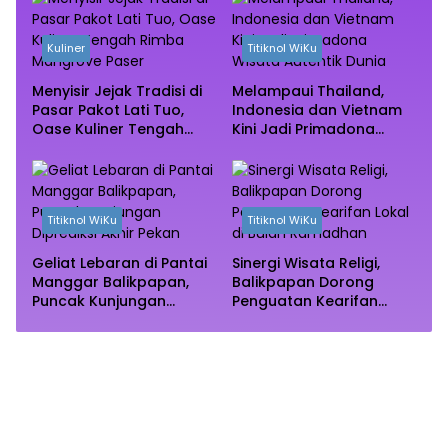
Kuliner
Titiknol WiKu
Menyisir Jejak Tradisi di
Melampaui Thailand,
Pasar Pakot Lati Tuo,
Indonesia dan Vietnam
Oase Kuliner Tengah
Kini Jadi Primadona
Rimba Mangrove Paser
Wisata Autentik Dunia
Titiknol WiKu
Titiknol WiKu
Geliat Lebaran di Pantai
Sinergi Wisata Religi,
Manggar Balikpapan,
Balikpapan Dorong
Puncak Kunjungan
Penguatan Kearifan
Diprediksi Akhir Pekan
Lokal di Bulan
Ramadhan