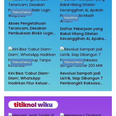
TitiknolTekno
Headline
Akses Pengetahuan
Terancam, Desakan
Daftar Pekerjaan yang
Pembukaan Blokir Login
Bakal Hilang Ditelan
Wikipedia
Kecanggihan Ai, Apakah
Profesi Anda Masih
Aman?
TitiknolTekno
TitiknolTekno
Kini Bisa ‘Cabut Diam-
Revolusi Sampah jadi
Diam’, WhatsApp
Listrik, Siap Dibangun 7
Hadirkan Fitur Keluar
Pembangkit Raksasa
Grup Tanpa Ketahuan
dengan Sekitar 200 MW