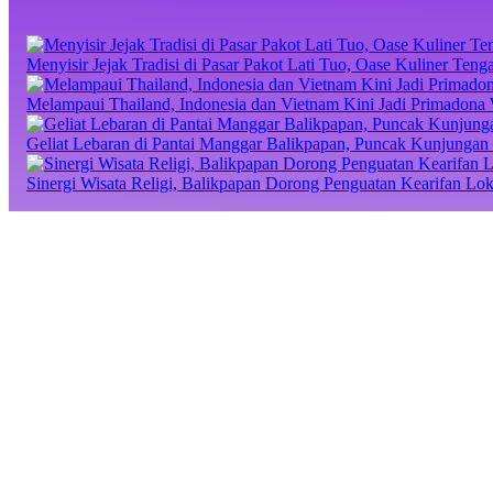
Menyisir Jejak Tradisi di Pasar Pakot Lati Tuo, Oase Kuliner Te
Melampaui Thailand, Indonesia dan Vietnam Kini Jadi Primadona 
Geliat Lebaran di Pantai Manggar Balikpapan, Puncak Kunjungan 
Sinergi Wisata Religi, Balikpapan Dorong Penguatan Kearifan Lo