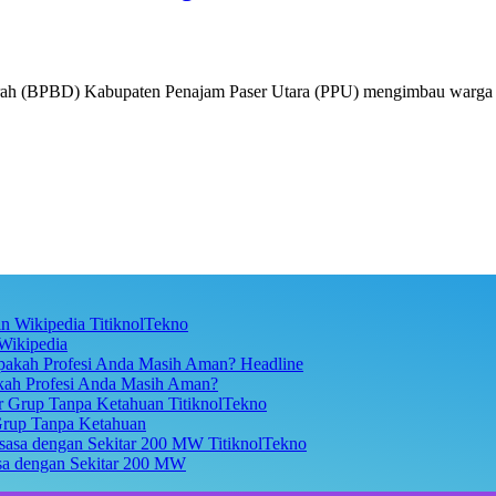
 (BPBD) Kabupaten Penajam Paser Utara (PPU) mengimbau warga 
TitiknolTekno
Wikipedia
Headline
akah Profesi Anda Masih Aman?
TitiknolTekno
Grup Tanpa Ketahuan
TitiknolTekno
asa dengan Sekitar 200 MW