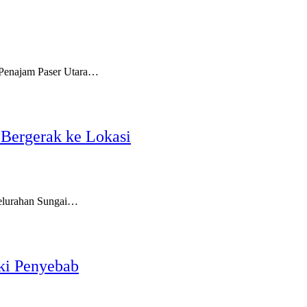
Penajam Paser Utara…
ergerak ke Lokasi
elurahan Sungai…
iki Penyebab