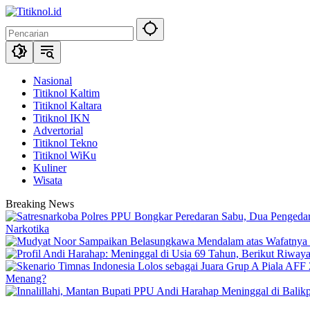
Langsung
ke
konten
Nasional
Titiknol Kaltim
Titiknol Kaltara
Titiknol IKN
Advertorial
Titiknol Tekno
Titiknol WiKu
Kuliner
Wisata
Breaking News
Narkotika
Menang?