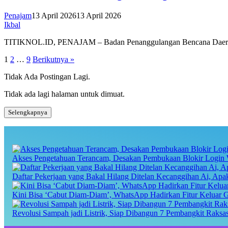
Penajam
13 April 2026
13 April 2026
Ikbal
TITIKNOL.ID, PENAJAM – Badan Penanggulangan Bencana Daerah
Paginasi
1
2
…
9
Berikutnya »
pos
Tidak Ada Postingan Lagi.
Tidak ada lagi halaman untuk dimuat.
Selengkapnya
Akses Pengetahuan Terancam, Desakan Pembukaan Blokir Login 
Daftar Pekerjaan yang Bakal Hilang Ditelan Kecanggihan Ai, Ap
Kini Bisa ‘Cabut Diam-Diam’, WhatsApp Hadirkan Fitur Keluar 
Revolusi Sampah jadi Listrik, Siap Dibangun 7 Pembangkit Raks