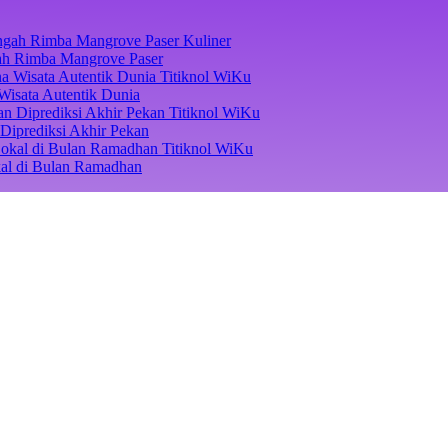
Kuliner
ngah Rimba Mangrove Paser
Titiknol WiKu
Wisata Autentik Dunia
Titiknol WiKu
Diprediksi Akhir Pekan
Titiknol WiKu
kal di Bulan Ramadhan