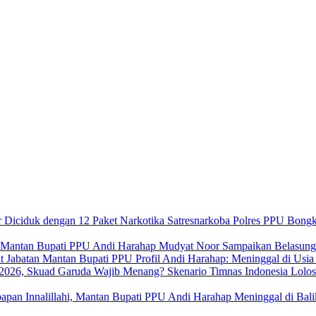
Satresnarkoba Polres PPU Bongk
Mudyat Noor Sampaikan Belasung
Profil Andi Harahap: Meninggal di Usi
Skenario Timnas Indonesia Lolo
Innalillahi, Mantan Bupati PPU Andi Harahap Meninggal di Bal