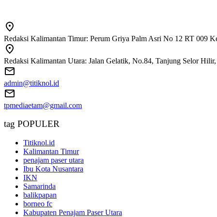
Redaksi Kalimantan Timur: Perum Griya Palm Asri No 12 RT 009 Ke
Redaksi Kalimantan Utara: Jalan Gelatik, No.84, Tanjung Selor Hili
admin@titiknol.id
tpmediaetam@gmail.com
tag POPULER
Titiknol.id
Kalimantan Timur
penajam paser utara
Ibu Kota Nusantara
IKN
Samarinda
balikpapan
borneo fc
Kabupaten Penajam Paser Utara