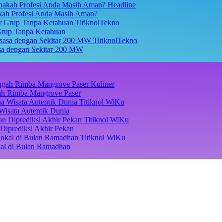
Headline
akah Profesi Anda Masih Aman?
TitiknolTekno
Grup Tanpa Ketahuan
TitiknolTekno
asa dengan Sekitar 200 MW
Kuliner
ngah Rimba Mangrove Paser
Titiknol WiKu
Wisata Autentik Dunia
Titiknol WiKu
Diprediksi Akhir Pekan
Titiknol WiKu
kal di Bulan Ramadhan