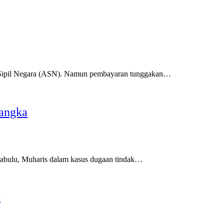
 Sipil Negara (ASN). Namun pembayaran tunggakan…
sangka
bulu, Muharis dalam kasus dugaan tindak…
t