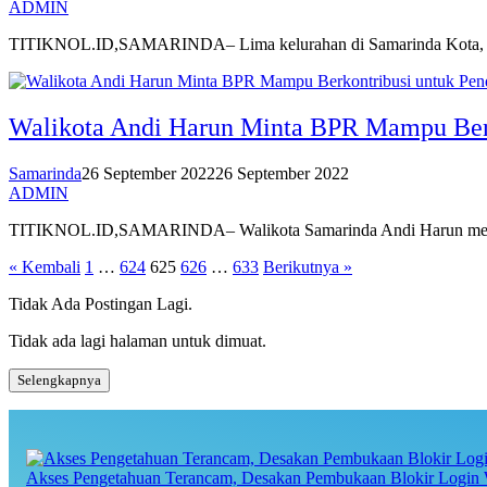
ADMIN
TITIKNOL.ID,SAMARINDA– Lima kelurahan di Samarinda Kota, Kot
Walikota Andi Harun Minta BPR Mampu Berk
Samarinda
26 September 2022
26 September 2022
ADMIN
TITIKNOL.ID,SAMARINDA– Walikota Samarinda Andi Harun melanti
Paginasi
« Kembali
1
…
624
625
626
…
633
Berikutnya »
pos
Tidak Ada Postingan Lagi.
Tidak ada lagi halaman untuk dimuat.
Selengkapnya
Akses Pengetahuan Terancam, Desakan Pembukaan Blokir Login 