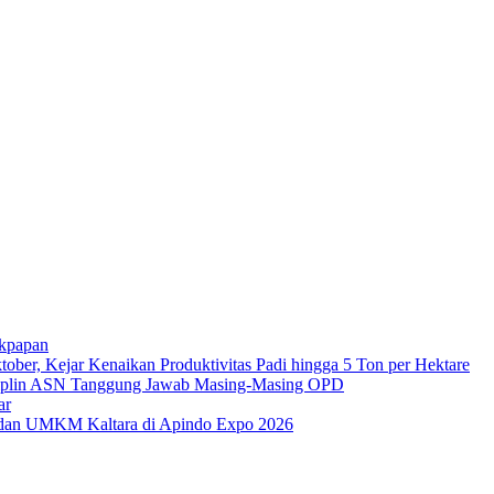
ikpapan
er, Kejar Kenaikan Produktivitas Padi hingga 5 Ton per Hektare
plin ASN Tanggung Jawab Masing-Masing OPD
ar
i dan UMKM Kaltara di Apindo Expo 2026