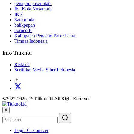
penajam paser utara
Ibu Kota Nusantara
IKN
Samarinda
balikpapan
borneo fc
Kabupaten Penajam Paser Utara
Timnas Indonesia
Info Titiknol
Redaksi
Sertifikat Media Siber Indonesia
©2022-2026, ™Titiknol.id All Right Reserved
×
Login Customizer