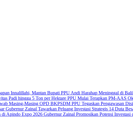
Innalillahi, Mantan Bupati PPU Andi Harahap Meninggal di Bal
PPU Mulai Terapkan PM-AAS Oktob
BKPSDM PPU Tegaskan Pengawasan Disi
Gubernur Zainal Tawarkan Peluang Investasi Strategis 14 Duta Bes
Gubernur Zainal Promosikan Potensi Investas