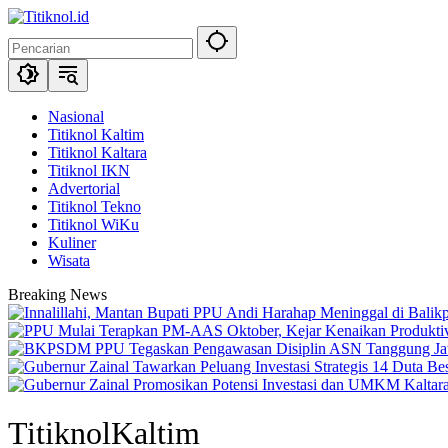
Langsung
ke
konten
Nasional
Titiknol Kaltim
Titiknol Kaltara
Titiknol IKN
Advertorial
Titiknol Tekno
Titiknol WiKu
Kuliner
Wisata
Breaking News
TitiknolKaltim