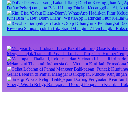
Daftar Pekerjaan yang Bakal Hilang Ditelan Kecanggihan Ai, Ap
Kini Bisa ‘Cabut Diam-Diam’, WhatsApp Hadirkan Fitur Keluar 
Revolusi Sampah jadi Listrik, Siap Dibangun 7 Pembangkit Raks
Menyisir Jejak Tradisi di Pasar Pakot Lati Tuo, Oase Kuliner Te
Melampaui Thailand, Indonesia dan Vietnam Kini Jadi Primadona 
Geliat Lebaran di Pantai Manggar Balikpapan, Puncak Kunjungan 
Sinergi Wisata Religi, Balikpapan Dorong Penguatan Kearifan Lo