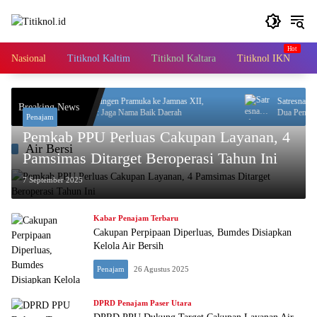
Langsung
ke
konten
Nasional
Titiknol Kaltim
Titiknol Kaltara
Titiknol IKN
A
Lepas 71 Kontingen Pramuka ke Jamnas XII,
Satresnarkoba Po
Breaking News
Mudyat Noor: Jaga Nama Baik Daerah
Dua Pengedar Dic
Penajam
Pemkab PPU Perluas Cakupan Layanan, 4
Air Bersi
Pamsimas Ditarget Beroperasi Tahun Ini
7 September 2025
Kabar Penajam Terbaru
Cakupan Perpipaan Diperluas, Bumdes Disiapkan
Kelola Air Bersih
Penajam
26 Agustus 2025
DPRD Penajam Paser Utara