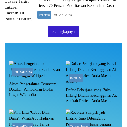
DPRD PPU Dukung Target Cakupan Layanan Air
Bersih 70 Persen, Prioritaskan Kebutuhan Dasar
Penajam
30 April 2025
Selengkapnya
TitiknolTekno
Headline
Akses Pengetahuan Terancam,
Desakan Pembukaan Blokir
Daftar Pekerjaan yang Bakal
Login Wikipedia
Hilang Ditelan Kecanggihan Ai,
Apakah Profesi Anda Masih
Aman?
TitiknolTekno
TitiknolTekno