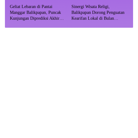
Geliat Lebaran di Pantai
Sinergi Wisata Religi,
Manggar Balikpapan, Puncak
Balikpapan Dorong Penguatan
Kunjungan Diprediksi Akhir
Kearifan Lokal di Bulan
Pekan
Ramadhan