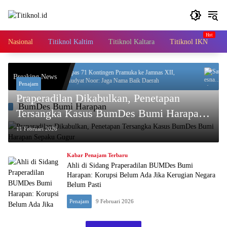
Langsung
ke
konten
Nasional
Titiknol Kaltim
Titiknol Kaltara
Titiknol IKN
A
, 16
Lepas 71 Kontingen Pramuka ke Jamnas XII,
Satre
Breaking News
Mudyat Noor: Jaga Nama Baik Daerah
Dua P
Penajam
Praperadilan Dikabulkan, Penetapan
BumDes Bumi Harapan
Tersangka Kasus BumDes Bumi Harapan
Sepaku Gugur
11 Februari 2026
Kabar Penajam Terbaru
Ahli di Sidang Praperadilan BUMDes Bumi
Harapan: Korupsi Belum Ada Jika Kerugian Negara
Belum Pasti
Penajam
9 Februari 2026