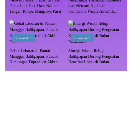
Menyisir Jejak Tradisi di Pasar
Melampaui Thailand, Indonesia
Pakot Lati Tuo, Oase Kuliner
dan Vietnam Kini Jadi
Tengah Rimba Mangrove Paser
Primadona Wisata Autentik
Dunia
Titiknol WiKu
Titiknol WiKu
Geliat Lebaran di Pantai
Sinergi Wisata Religi,
Manggar Balikpapan, Puncak
Balikpapan Dorong Penguatan
Kunjungan Diprediksi Akhir
Kearifan Lokal di Bulan
Pekan
Ramadhan