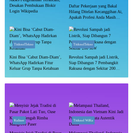
Desakan Pembukaan Blokir
Daftar Pekerjaan yang Bakal
Login Wikipedia
Hilang Ditelan Kecanggihan Ai,
Apakah Profesi Anda Masih
Aman?
TitiknolTekno
TitiknolTekno
Kini Bisa ‘Cabut Diam-Diam’,
Revolusi Sampah jadi Listrik,
WhatsApp Hadirkan Fitur
Siap Dibangun 7 Pembangkit
Keluar Grup Tanpa Ketahuan
Raksasa dengan Sekitar 200
MW
Kuliner
Titiknol WiKu