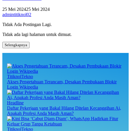
25 Mei 2024
25 Mei 2024
admintitiknol02
Tidak Ada Postingan Lagi.
Tidak ada lagi halaman untuk dimuat.
Selengkapnya
TitiknolTekno
Akses Pengetahuan Terancam, Desakan Pembukaan Blokir
Login Wikipedia
Headline
Daftar Pekerjaan yang Bakal Hilang Ditelan Kecanggihan Ai,
Apakah Profesi Anda Masih Aman?
TitiknolTekno