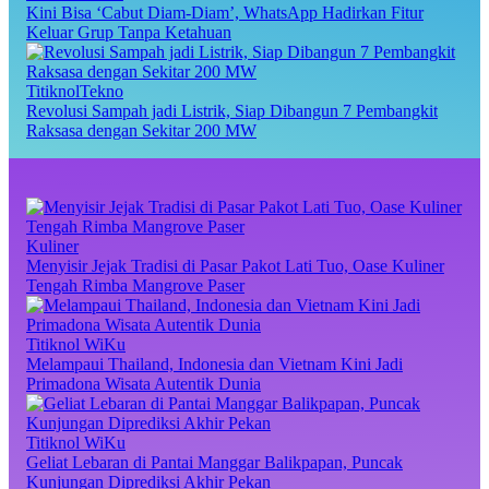
Kini Bisa ‘Cabut Diam-Diam’, WhatsApp Hadirkan Fitur
Keluar Grup Tanpa Ketahuan
TitiknolTekno
Revolusi Sampah jadi Listrik, Siap Dibangun 7 Pembangkit
Raksasa dengan Sekitar 200 MW
Kuliner
Menyisir Jejak Tradisi di Pasar Pakot Lati Tuo, Oase Kuliner
Tengah Rimba Mangrove Paser
Titiknol WiKu
Melampaui Thailand, Indonesia dan Vietnam Kini Jadi
Primadona Wisata Autentik Dunia
Titiknol WiKu
Geliat Lebaran di Pantai Manggar Balikpapan, Puncak
Kunjungan Diprediksi Akhir Pekan