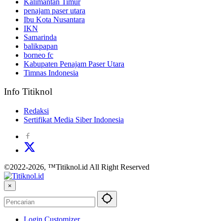
Kalimantan Timur
penajam paser utara
Ibu Kota Nusantara
IKN
Samarinda
balikpapan
borneo fc
Kabupaten Penajam Paser Utara
Timnas Indonesia
Info Titiknol
Redaksi
Sertifikat Media Siber Indonesia
©2022-2026, ™Titiknol.id All Right Reserved
×
Login Customizer