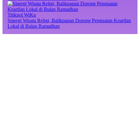
Titiknol WiKu
Sinergi Wisata Religi, Balikpapan Dorong Penguatan Kearifan
Lokal di Bulan Ramadhan