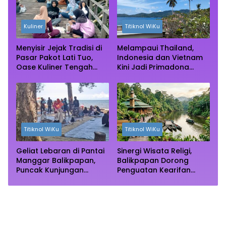
Kuliner
Titiknol WiKu
Menyisir Jejak Tradisi di
Melampaui Thailand,
Pasar Pakot Lati Tuo,
Indonesia dan Vietnam
Oase Kuliner Tengah
Kini Jadi Primadona
Rimba Mangrove Paser
Wisata Autentik Dunia
Titiknol WiKu
Titiknol WiKu
Geliat Lebaran di Pantai
Sinergi Wisata Religi,
Manggar Balikpapan,
Balikpapan Dorong
Puncak Kunjungan
Penguatan Kearifan
Diprediksi Akhir Pekan
Lokal di Bulan
Ramadhan