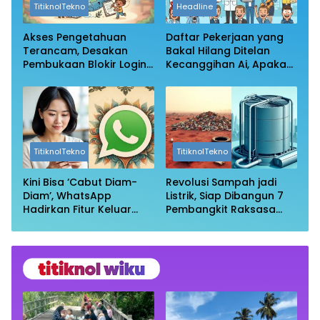
TitiknolTekno
Headline
Akses Pengetahuan
Daftar Pekerjaan yang
Terancam, Desakan
Bakal Hilang Ditelan
Pembukaan Blokir Login
Kecanggihan Ai, Apakah
Wikipedia
Profesi Anda Masih
Aman?
TitiknolTekno
TitiknolTekno
Kini Bisa ‘Cabut Diam-
Revolusi Sampah jadi
Diam’, WhatsApp
Listrik, Siap Dibangun 7
Hadirkan Fitur Keluar
Pembangkit Raksasa
Grup Tanpa Ketahuan
dengan Sekitar 200 MW