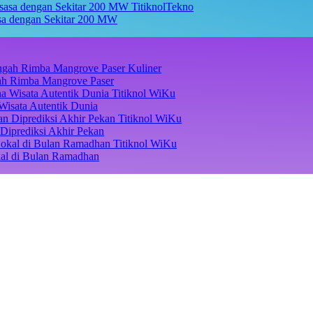
TitiknolTekno
asa dengan Sekitar 200 MW
Kuliner
ngah Rimba Mangrove Paser
Titiknol WiKu
Wisata Autentik Dunia
Titiknol WiKu
Diprediksi Akhir Pekan
Titiknol WiKu
kal di Bulan Ramadhan