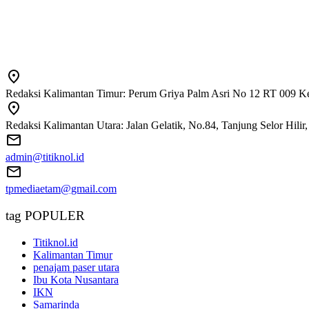
Redaksi Kalimantan Timur: Perum Griya Palm Asri No 12 RT 009 Ke
Redaksi Kalimantan Utara: Jalan Gelatik, No.84, Tanjung Selor Hili
admin@titiknol.id
tpmediaetam@gmail.com
tag POPULER
Titiknol.id
Kalimantan Timur
penajam paser utara
Ibu Kota Nusantara
IKN
Samarinda