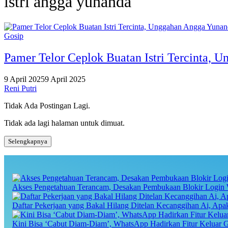
istri angga yunanda
Gosip
Pamer Telor Ceplok Buatan Istri Tercinta, 
9 April 2025
9 April 2025
Reni Putri
Tidak Ada Postingan Lagi.
Tidak ada lagi halaman untuk dimuat.
Selengkapnya
Akses Pengetahuan Terancam, Desakan Pembukaan Blokir Login 
Daftar Pekerjaan yang Bakal Hilang Ditelan Kecanggihan Ai, Ap
Kini Bisa ‘Cabut Diam-Diam’, WhatsApp Hadirkan Fitur Keluar 