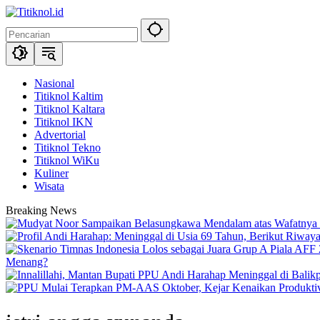
Langsung
ke
konten
Nasional
Titiknol Kaltim
Titiknol Kaltara
Titiknol IKN
Advertorial
Titiknol Tekno
Titiknol WiKu
Kuliner
Wisata
Breaking News
Menang?