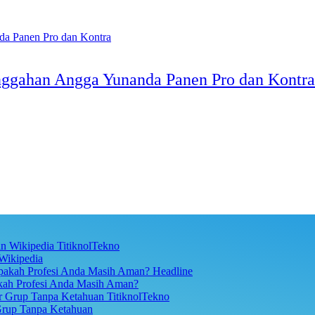
Unggahan Angga Yunanda Panen Pro dan Kontra
TitiknolTekno
Wikipedia
Headline
akah Profesi Anda Masih Aman?
TitiknolTekno
Grup Tanpa Ketahuan