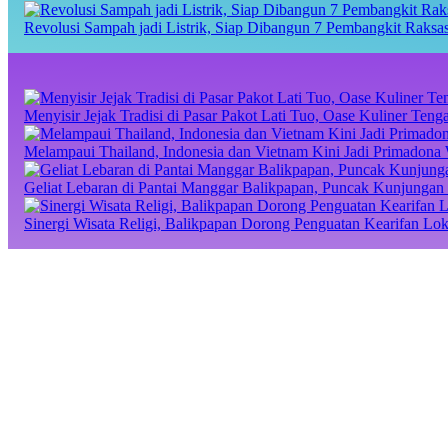
Revolusi Sampah jadi Listrik, Siap Dibangun 7 Pembangkit Raks
Menyisir Jejak Tradisi di Pasar Pakot Lati Tuo, Oase Kuliner Te
Melampaui Thailand, Indonesia dan Vietnam Kini Jadi Primadona 
Geliat Lebaran di Pantai Manggar Balikpapan, Puncak Kunjungan 
Sinergi Wisata Religi, Balikpapan Dorong Penguatan Kearifan Lo