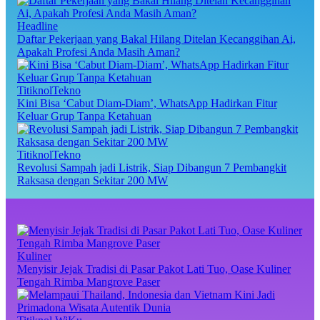
Headline
Daftar Pekerjaan yang Bakal Hilang Ditelan Kecanggihan Ai,
Apakah Profesi Anda Masih Aman?
TitiknolTekno
Kini Bisa ‘Cabut Diam-Diam’, WhatsApp Hadirkan Fitur
Keluar Grup Tanpa Ketahuan
TitiknolTekno
Revolusi Sampah jadi Listrik, Siap Dibangun 7 Pembangkit
Raksasa dengan Sekitar 200 MW
Kuliner
Menyisir Jejak Tradisi di Pasar Pakot Lati Tuo, Oase Kuliner
Tengah Rimba Mangrove Paser