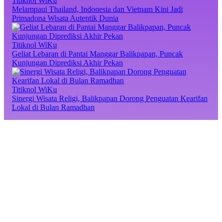
Titiknol WiKu
Melampaui Thailand, Indonesia dan Vietnam Kini Jadi
Primadona Wisata Autentik Dunia
Titiknol WiKu
Geliat Lebaran di Pantai Manggar Balikpapan, Puncak
Kunjungan Diprediksi Akhir Pekan
Titiknol WiKu
Sinergi Wisata Religi, Balikpapan Dorong Penguatan Kearifan
Lokal di Bulan Ramadhan