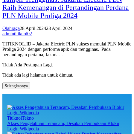
Raih Kemenangan di Pertandingan Perdana
PLN Mobile Proliga 2024
Olahraga
28 April 2024
28 April 2024
admintitiknol02
TITIKNOL.ID – Jakarta Electric PLN sukses memulai PLN Mobile
Proliga 2024 dengan performa apik dan trengginas. Pada
pertandingan pertama, Jakarta…
Tidak Ada Postingan Lagi.
Tidak ada lagi halaman untuk dimuat.
Selengkapnya
TitiknolTekno
Akses Pengetahuan Terancam, Desakan Pembukaan Blokir
Login Wikipedia