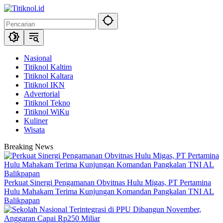
Langsung
ke
konten
Nasional
Titiknol Kaltim
Titiknol Kaltara
Titiknol IKN
Advertorial
Titiknol Tekno
Titiknol WiKu
Kuliner
Wisata
Breaking News
Perkuat Sinergi Pengamanan Obvitnas Hulu Migas, PT Pertamina
Hulu Mahakam Terima Kunjungan Komandan Pangkalan TNI AL
Balikpapan