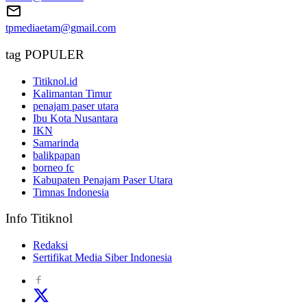
tpmediaetam@gmail.com
tag POPULER
Titiknol.id
Kalimantan Timur
penajam paser utara
Ibu Kota Nusantara
IKN
Samarinda
balikpapan
borneo fc
Kabupaten Penajam Paser Utara
Timnas Indonesia
Info Titiknol
Redaksi
Sertifikat Media Siber Indonesia