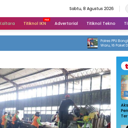
Sabtu, 8 Agustus 2026
 Kaltara
Titiknol IKN
Advertorial
Titiknol Tekno
Ti
Polres PPU Bongkar Per
Waru, 16 Paket Diamank
Tahun
T
Ak
Pe
Te
De
Pem