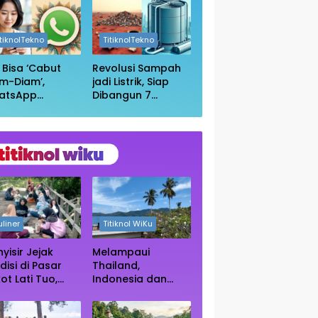
in Wikipedia
Anda Masih
Aman?
itiknolTekno
TitiknolTekno
i Bisa ‘Cabut
Revolusi Sampah
m-Diam’,
jadi Listrik, Siap
atsApp
Dibangun 7
irkan Fitur
Pembangkit
uar Grup
Raksasa dengan
npa Ketahuan
Sekitar 200 MW
uliner
Titiknol WiKu
yisir Jejak
Melampaui
disi di Pasar
Thailand,
ot Lati Tuo,
Indonesia dan
e Kuliner
Vietnam Kini Jadi
ngah Rimba
Primadona Wisata