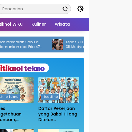
tiknol WiKu
Kuliner
Wisata
edaran Sabu di
Lepas 71 Kontingen Pramuka ke Jamnas
an dari Pria 47
XII, Mudyat Noor: Jaga Nama Baik
Daerah
itiknolTekno
Headline
ses
Daftar Pekerjaan
ngetahuan
yang Bakal Hilang
rancam,
Ditelan
sakan
Kecanggihan Ai,
bukaan Blokir
Apakah Profesi