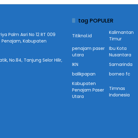
tag POPULER
Kalimantan
iya Palm Asri No 12 RT 009
Titiknol.id
Timur
n Penajam, Kabupaten
penajam paser
Ibu Kota
utara
Nusantara
ik, No.84, Tanjung Selor Hilir,
IKN
Samarinda
balikpapan
borneo fc
Kabupaten
Timnas
Penajam Paser
Indonesia
Utara