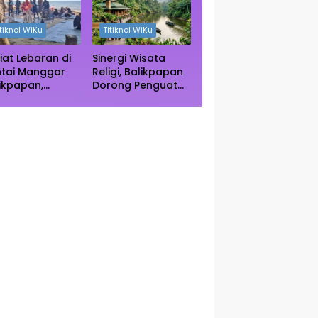
ngrove Paser
Autentik Dunia
itiknol WiKu
Titiknol WiKu
iat Lebaran di
Sinergi Wisata
ntai Manggar
Religi, Balikpapan
ikpapan,
Dorong Penguatan
ncak Kunjungan
Kearifan Lokal di
rediksi Akhir
Bulan Ramadhan
kan