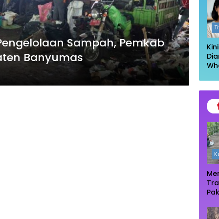
Log
T
 Pengelolaan Sampah, Pemkab
Kin
paten Banyumas
Dia
Wh
Had
Kel
Ta
K
Men
Tra
Pak
Oas
Te