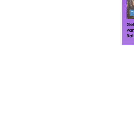
Ma
T
Gel
Pa
Bal
Pu
Dip
Pe