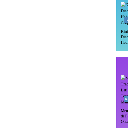
T
Kini
Dia
Hadi
Gru
Ku
Meny
di P
Oas
Rim