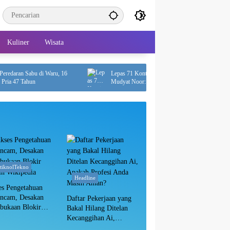
Kuliner
Wisata
an Sabu di Waru, 16
Lepas 71 Kontingen Pramuka ke Jamnas XII,
7 Tahun
Mudyat Noor: Jaga Nama Baik Daerah
itiknolTekno
Headline
es Pengetahuan
ancam, Desakan
Daftar Pekerjaan yang
bukaan Blokir
Bakal Hilang Ditelan
in Wikipedia
Kecanggihan Ai,
Apakah Profesi Anda