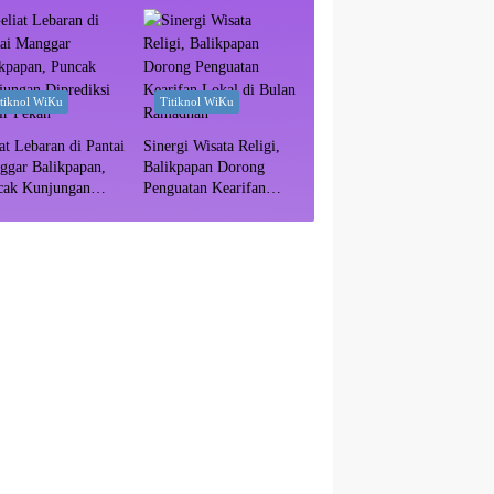
itiknol WiKu
Titiknol WiKu
at Lebaran di Pantai
Sinergi Wisata Religi,
ggar Balikpapan,
Balikpapan Dorong
cak Kunjungan
Penguatan Kearifan
ediksi Akhir Pekan
Lokal di Bulan
Ramadhan