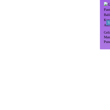
T
Geli
Man
Pun
Dipr