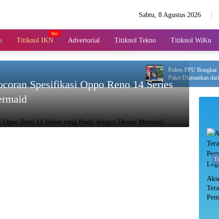
Sabtu, 8 Agustus 2026
a
Titiknol IKN
Advertorial
Titiknol Tekno
Titiknol WiKu
Polres PPU Bongkar Peredar
Paket Diamankan dari Pria 4
Bocoran Spesifikasi Oppo Reno 14 Series
ermaid
T
Aks
Ter
Pem
Log