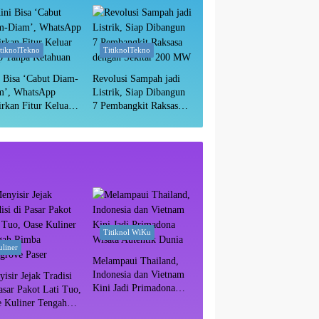
Masih Aman?
itiknolTekno
TitiknolTekno
 Bisa ‘Cabut Diam-
Revolusi Sampah jadi
m’, WhatsApp
Listrik, Siap Dibangun
rkan Fitur Keluar
7 Pembangkit Raksasa
p Tanpa Ketahuan
dengan Sekitar 200 MW
Titiknol WiKu
liner
Melampaui Thailand,
Indonesia dan Vietnam
isir Jejak Tradisi
Kini Jadi Primadona
asar Pakot Lati Tuo,
Wisata Autentik Dunia
e Kuliner Tengah
ba Mangrove Paser