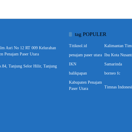
tag POPULER
Titiknol.id
Kalimantan Tim
alm Asri No 12 RT 009 Kelurahan
en Penajam Paser Utara
penajam paser utara
Ibu Kota Nusant
IKN
Samarinda
o.84, Tanjung Selor Hilir, Tanjung
balikpapan
borneo fc
Kabupaten Penajam
Timnas Indonesi
Paser Utara