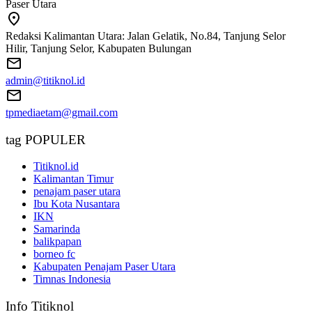
Paser Utara
Redaksi Kalimantan Utara: Jalan Gelatik, No.84, Tanjung Selor
Hilir, Tanjung Selor, Kabupaten Bulungan
admin@titiknol.id
tpmediaetam@gmail.com
tag POPULER
Titiknol.id
Kalimantan Timur
penajam paser utara
Ibu Kota Nusantara
IKN
Samarinda
balikpapan
borneo fc
Kabupaten Penajam Paser Utara
Timnas Indonesia
Info Titiknol