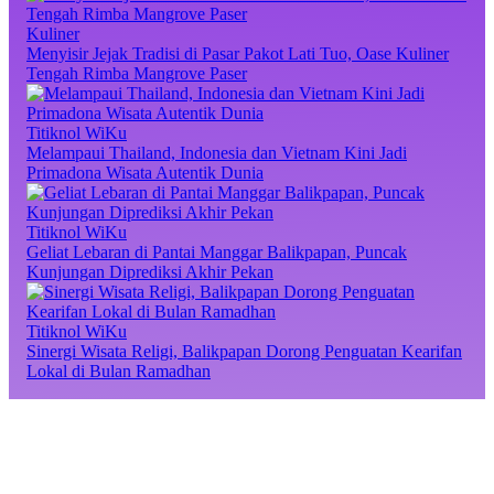
Kuliner
Menyisir Jejak Tradisi di Pasar Pakot Lati Tuo, Oase Kuliner
Tengah Rimba Mangrove Paser
Titiknol WiKu
Melampaui Thailand, Indonesia dan Vietnam Kini Jadi
Primadona Wisata Autentik Dunia
Titiknol WiKu
Geliat Lebaran di Pantai Manggar Balikpapan, Puncak
Kunjungan Diprediksi Akhir Pekan
Titiknol WiKu
Sinergi Wisata Religi, Balikpapan Dorong Penguatan Kearifan
Lokal di Bulan Ramadhan