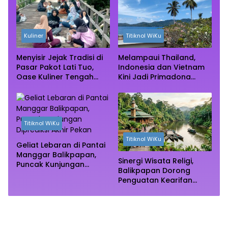
Kuliner
Titiknol WiKu
Menyisir Jejak Tradisi di
Melampaui Thailand,
Pasar Pakot Lati Tuo,
Indonesia dan Vietnam
Oase Kuliner Tengah
Kini Jadi Primadona
Rimba Mangrove Paser
Wisata Autentik Dunia
Titiknol WiKu
Titiknol WiKu
Geliat Lebaran di Pantai
Manggar Balikpapan,
Sinergi Wisata Religi,
Puncak Kunjungan
Balikpapan Dorong
Diprediksi Akhir Pekan
Penguatan Kearifan
Lokal di Bulan
Ramadhan