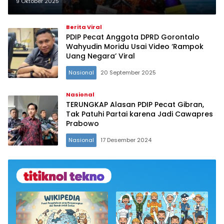
Diampuni Lagi!
9 Oktober 2025
Berita Viral
PDIP Pecat Anggota DPRD Gorontalo
Wahyudin Moridu Usai Video ‘Rampok
Uang Negara’ Viral
Nasional
20 September 2025
Nasional
TERUNGKAP Alasan PDIP Pecat Gibran,
Tak Patuhi Partai karena Jadi Cawapres
Prabowo
Nasional
17 Desember 2024