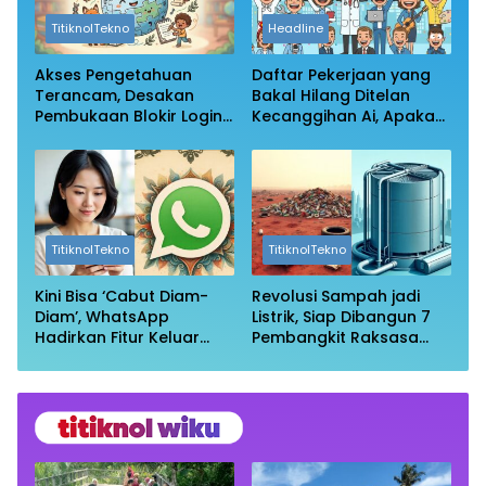
TitiknolTekno
Headline
Akses Pengetahuan
Daftar Pekerjaan yang
Terancam, Desakan
Bakal Hilang Ditelan
Pembukaan Blokir Login
Kecanggihan Ai, Apakah
Wikipedia
Profesi Anda Masih
Aman?
TitiknolTekno
TitiknolTekno
Kini Bisa ‘Cabut Diam-
Revolusi Sampah jadi
Diam’, WhatsApp
Listrik, Siap Dibangun 7
Hadirkan Fitur Keluar
Pembangkit Raksasa
Grup Tanpa Ketahuan
dengan Sekitar 200 MW