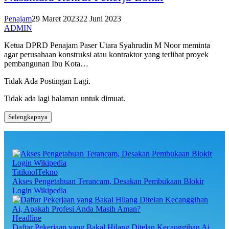
Penajam
29 Maret 2023
22 Juni 2023
ADMIN
Ketua DPRD Penajam Paser Utara Syahrudin M Noor meminta
agar perusahaan konstruksi atau kontraktor yang terlibat proyek
pembangunan Ibu Kota…
Tidak Ada Postingan Lagi.
Tidak ada lagi halaman untuk dimuat.
Selengkapnya
TitiknolTekno
Akses Pengetahuan Terancam, Desakan Pembukaan Blokir
Login Wikipedia
Headline
Daftar Pekerjaan yang Bakal Hilang Ditelan Kecanggihan Ai,