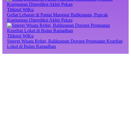
Titiknol WiKu
Geliat Lebaran di Pantai Manggar Balikpapan, Puncak
Kunjungan Diprediksi Akhir Pekan
Titiknol WiKu
Sinergi Wisata Religi, Balikpapan Dorong Penguatan Kearifan
Lokal di Bulan Ramadhan