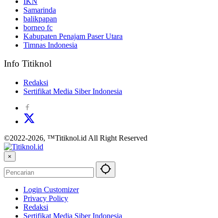
IKN
Samarinda
balikpapan
borneo fc
Kabupaten Penajam Paser Utara
Timnas Indonesia
Info Titiknol
Redaksi
Sertifikat Media Siber Indonesia
©2022-2026, ™Titiknol.id All Right Reserved
×
Login Customizer
Privacy Policy
Redaksi
Sertifikat Media Siber Indonesia