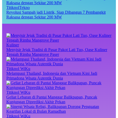
TitiknolTekno
Revolusi Sampah jadi Listrik, Siap Dibangun 7 Pembangkit
Raksasa dengan Sekitar 200 MW
Kuliner
Menyisir Jejak Tradisi di Pasar Pakot Lati Tuo, Oase Kuliner
Tengah Rimba Mangrove Paser
Titiknol WiKu
Melampaui Thailand, Indonesia dan Vietnam Kini Jadi
Primadona Wisata Autentik Dunia
Titiknol WiKu
Geliat Lebaran di Pantai Manggar Balikpapan, Puncak
Kunjungan Diprediksi Akhir Pekan
Titiknol WiKu