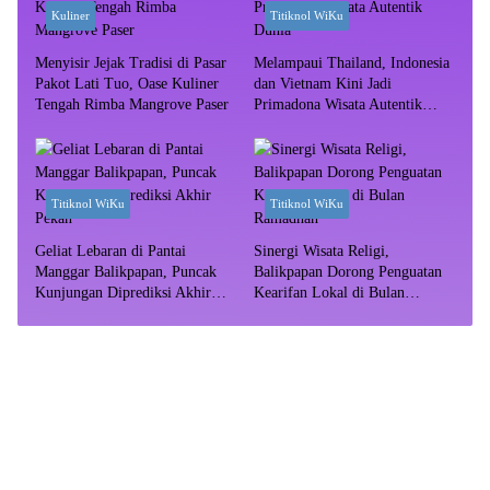
Kuliner
Titiknol WiKu
Menyisir Jejak Tradisi di Pasar
Melampaui Thailand, Indonesia
Pakot Lati Tuo, Oase Kuliner
dan Vietnam Kini Jadi
Tengah Rimba Mangrove Paser
Primadona Wisata Autentik
Dunia
Titiknol WiKu
Titiknol WiKu
Geliat Lebaran di Pantai
Sinergi Wisata Religi,
Manggar Balikpapan, Puncak
Balikpapan Dorong Penguatan
Kunjungan Diprediksi Akhir
Kearifan Lokal di Bulan
Pekan
Ramadhan