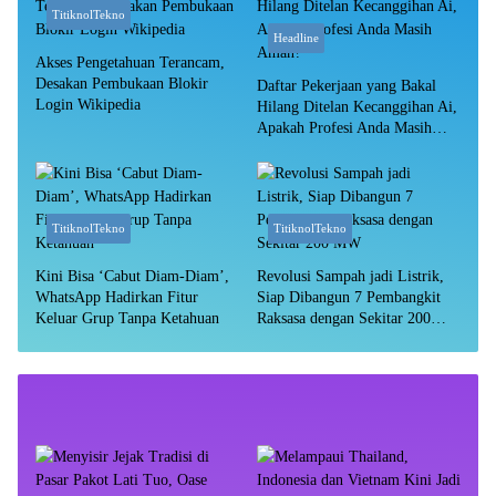
TitiknolTekno
Headline
Akses Pengetahuan Terancam,
Desakan Pembukaan Blokir
Daftar Pekerjaan yang Bakal
Login Wikipedia
Hilang Ditelan Kecanggihan Ai,
Apakah Profesi Anda Masih
Aman?
TitiknolTekno
TitiknolTekno
Kini Bisa ‘Cabut Diam-Diam’,
Revolusi Sampah jadi Listrik,
WhatsApp Hadirkan Fitur
Siap Dibangun 7 Pembangkit
Keluar Grup Tanpa Ketahuan
Raksasa dengan Sekitar 200
MW