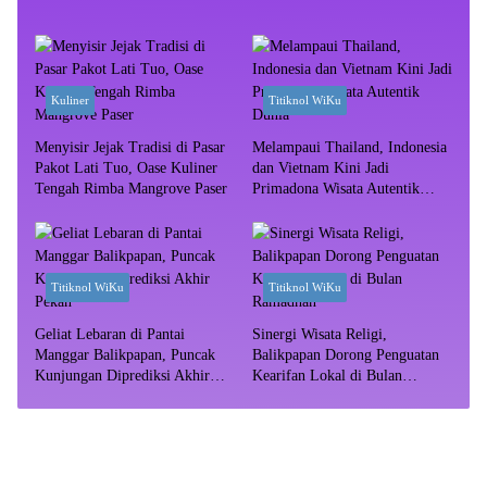
Kuliner
Titiknol WiKu
Menyisir Jejak Tradisi di Pasar
Melampaui Thailand, Indonesia
Pakot Lati Tuo, Oase Kuliner
dan Vietnam Kini Jadi
Tengah Rimba Mangrove Paser
Primadona Wisata Autentik
Dunia
Titiknol WiKu
Titiknol WiKu
Geliat Lebaran di Pantai
Sinergi Wisata Religi,
Manggar Balikpapan, Puncak
Balikpapan Dorong Penguatan
Kunjungan Diprediksi Akhir
Kearifan Lokal di Bulan
Pekan
Ramadhan