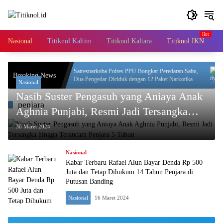
Langsung
ke
konten
Nasional
Titiknol Kaltim
Titiknol Kaltara
Titiknol IKN
A
XII,
Satresnarkoba Polres PPU Bongkar Peredaran Sabu,
Breaking News
Dua Pengedar Diciduk dengan 12 Paket Narkotika
Nasional
Nasib Suster Pengasuh yang Aniaya Anak
penjara
Aghnia Punjabi, Resmi Jadi Tersangka
hingga Terancam Penjara 5 Tahun
30 Maret 2024
Nasional
Kabar Terbaru Rafael Alun Bayar Denda Rp 500
Juta dan Tetap Dihukum 14 Tahun Penjara di
Putusan Banding
Nasional
16 Maret 2024