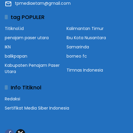
tpmediaetam@gmail.com
tag POPULER
Titiknol.id
Kalimantan Timur
penajam paser utara
Ibu Kota Nusantara
IKN
Samarinda
balikpapan
borneo fc
Kabupaten Penajam Paser
Timnas Indonesia
Utara
Info Titiknol
Redaksi
Sertifikat Media Siber Indonesia