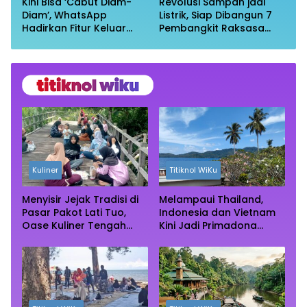
Kini Bisa ‘Cabut Diam-
Revolusi Sampah jadi
Diam’, WhatsApp
Listrik, Siap Dibangun 7
Hadirkan Fitur Keluar
Pembangkit Raksasa
Grup Tanpa Ketahuan
dengan Sekitar 200 MW
Kuliner
Titiknol WiKu
Menyisir Jejak Tradisi di
Melampaui Thailand,
Pasar Pakot Lati Tuo,
Indonesia dan Vietnam
Oase Kuliner Tengah
Kini Jadi Primadona
Rimba Mangrove Paser
Wisata Autentik Dunia