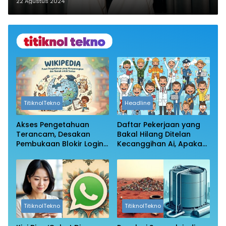
Bareskrim Polri
22 Agustus 2024
TitiknolTekno
Headline
Akses Pengetahuan
Daftar Pekerjaan yang
Terancam, Desakan
Bakal Hilang Ditelan
Pembukaan Blokir Login
Kecanggihan Ai, Apakah
Wikipedia
Profesi Anda Masih
Aman?
TitiknolTekno
TitiknolTekno