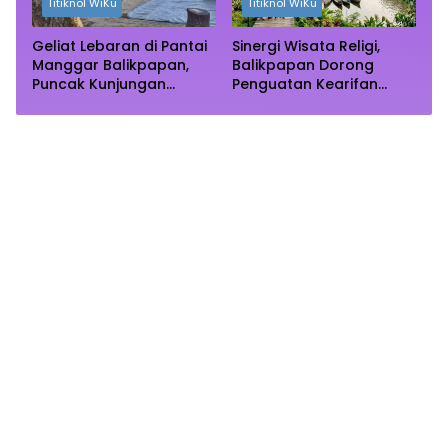
Titiknol WiKu
Titiknol WiKu
Geliat Lebaran di Pantai
Sinergi Wisata Religi,
Manggar Balikpapan,
Balikpapan Dorong
Puncak Kunjungan
Penguatan Kearifan
Diprediksi Akhir Pekan
Lokal di Bulan
Ramadhan