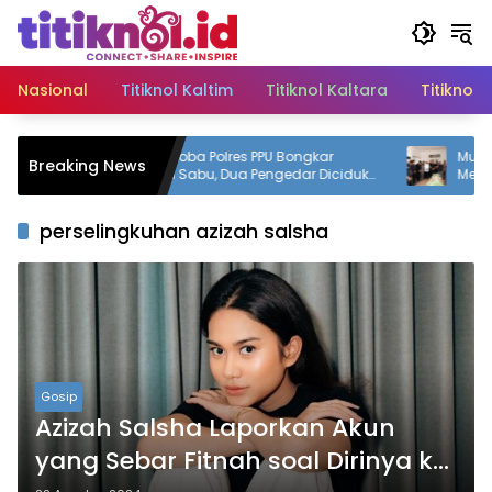
Langsung
ke
konten
Nasional
Titiknol Kaltim
Titiknol Kaltara
Titiknol 
Satresnarkoba Polres PPU Bongkar
Mudyat No
Breaking News
Peredaran Sabu, Dua Pengedar Diciduk
Mendalam 
dengan 12 Paket Narkotika
Bupati PPU 
perselingkuhan azizah salsha
Gosip
Azizah Salsha Laporkan Akun
yang Sebar Fitnah soal Dirinya ke