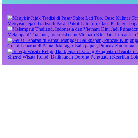
Menyisir Jejak Tradisi di Pasar Pakot Lati Tuo, Oase Kuliner Te
Melampaui Thailand, Indonesia dan Vietnam Kini Jadi Primadona 
Geliat Lebaran di Pantai Manggar Balikpapan, Puncak Kunjungan 
Sinergi Wisata Religi, Balikpapan Dorong Penguatan Kearifan Lo