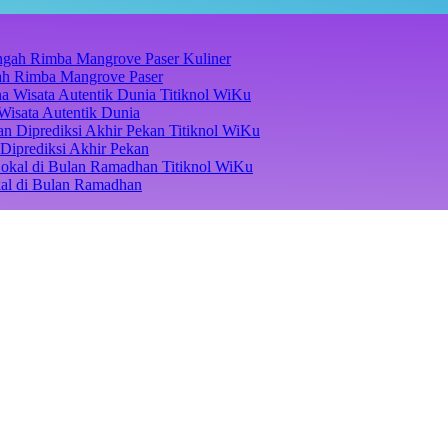
Kuliner
ngah Rimba Mangrove Paser
Titiknol WiKu
Wisata Autentik Dunia
Titiknol WiKu
Diprediksi Akhir Pekan
Titiknol WiKu
kal di Bulan Ramadhan