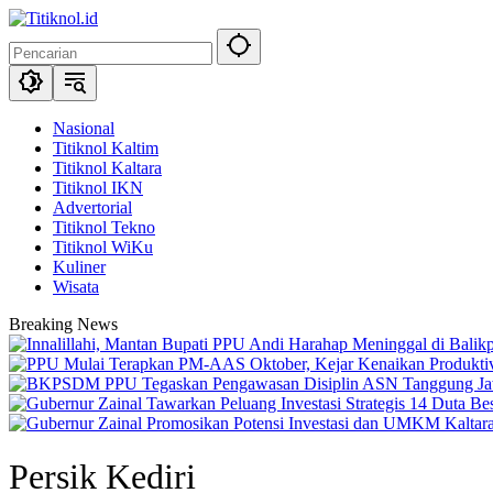
Langsung
ke
konten
Nasional
Titiknol Kaltim
Titiknol Kaltara
Titiknol IKN
Advertorial
Titiknol Tekno
Titiknol WiKu
Kuliner
Wisata
Breaking News
Persik Kediri