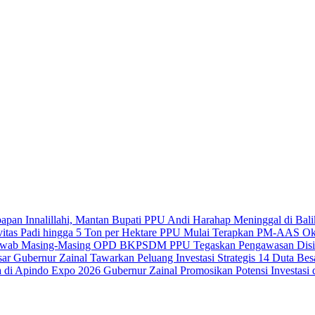
Innalillahi, Mantan Bupati PPU Andi Harahap Meninggal di Bal
PPU Mulai Terapkan PM-AAS Oktob
BKPSDM PPU Tegaskan Pengawasan Disi
Gubernur Zainal Tawarkan Peluang Investasi Strategis 14 Duta Bes
Gubernur Zainal Promosikan Potensi Investas