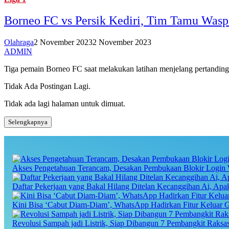
Borneo FC vs Persik Kediri, Tim Tamu Waspa
Olahraga
2 November 2023
2 November 2023
ADMIN
Tiga pemain Borneo FC saat melakukan latihan menjelang pertanding
Tidak Ada Postingan Lagi.
Tidak ada lagi halaman untuk dimuat.
Selengkapnya
Akses Pengetahuan Terancam, Desakan Pembukaan Blokir Login 
Daftar Pekerjaan yang Bakal Hilang Ditelan Kecanggihan Ai, Ap
Kini Bisa ‘Cabut Diam-Diam’, WhatsApp Hadirkan Fitur Keluar 
Revolusi Sampah jadi Listrik, Siap Dibangun 7 Pembangkit Raks