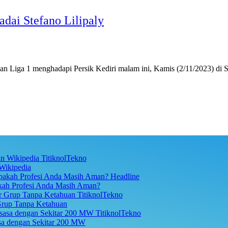
dai Stefano Lilipaly
an Liga 1 menghadapi Persik Kediri malam ini, Kamis (2/11/2023) di
TitiknolTekno
Wikipedia
Headline
akah Profesi Anda Masih Aman?
TitiknolTekno
Grup Tanpa Ketahuan
TitiknolTekno
asa dengan Sekitar 200 MW