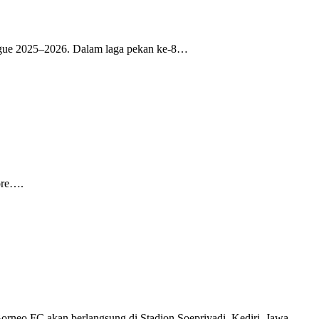
ue 2025–2026. Dalam laga pekan ke-8…
ore….
Borneo FC akan berlangsung di Stadion Soepriyadi, Kediri, Jawa