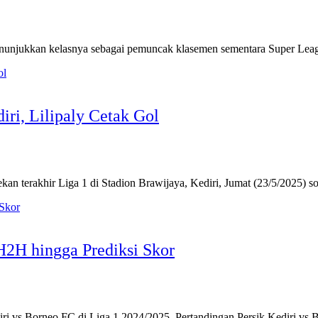
ukkan kelasnya sebagai pemuncak klasemen sementara Super Leag
iri, Lilipaly Cetak Gol
terakhir Liga 1 di Stadion Brawijaya, Kediri, Jumat (23/5/2025) s
 H2H hingga Prediksi Skor
ri vs Borneo FC di Liga 1 2024/2025. Pertandingan Persik Kediri vs 