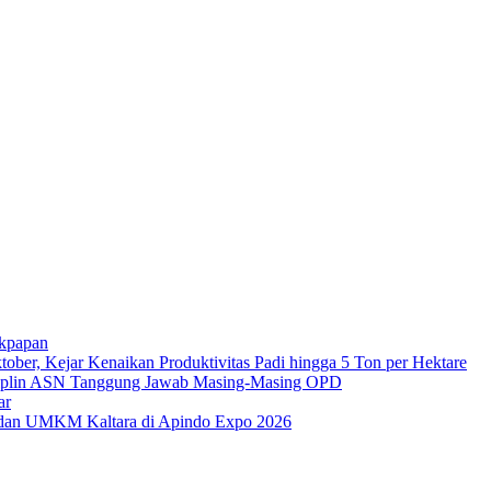
ikpapan
er, Kejar Kenaikan Produktivitas Padi hingga 5 Ton per Hektare
plin ASN Tanggung Jawab Masing-Masing OPD
ar
i dan UMKM Kaltara di Apindo Expo 2026