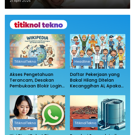
Gaza hingga Serukan Aksi
21 April 2025
Perdamaian di Seluruh Dunia
TitiknolTekno
Headline
Akses Pengetahuan
Daftar Pekerjaan yang
Terancam, Desakan
Bakal Hilang Ditelan
Pembukaan Blokir Login
Kecanggihan Ai, Apakah
Wikipedia
Profesi Anda Masih
Aman?
TitiknolTekno
TitiknolTekno