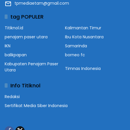
tpmediaetam@gmail.com
tag POPULER
Titiknol.id
Kalimantan Timur
penajam paser utara
Ibu Kota Nusantara
IKN
Samarinda
balikpapan
borneo fc
Kabupaten Penajam Paser
Timnas Indonesia
Utara
Info Titiknol
Redaksi
Sertifikat Media Siber Indonesia