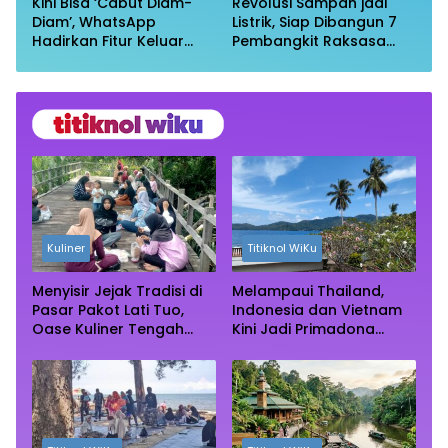
Kini Bisa ‘Cabut Diam-
Revolusi Sampah jadi
Diam’, WhatsApp
Listrik, Siap Dibangun 7
Hadirkan Fitur Keluar
Pembangkit Raksasa
Grup Tanpa Ketahuan
dengan Sekitar 200 MW
Kuliner
Titiknol WiKu
Menyisir Jejak Tradisi di
Melampaui Thailand,
Pasar Pakot Lati Tuo,
Indonesia dan Vietnam
Oase Kuliner Tengah
Kini Jadi Primadona
Rimba Mangrove Paser
Wisata Autentik Dunia