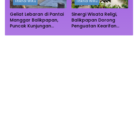
Titiknol WiKu
Titiknol WiKu
Geliat Lebaran di Pantai
Sinergi Wisata Religi,
Manggar Balikpapan,
Balikpapan Dorong
Puncak Kunjungan
Penguatan Kearifan
Diprediksi Akhir Pekan
Lokal di Bulan
Ramadhan