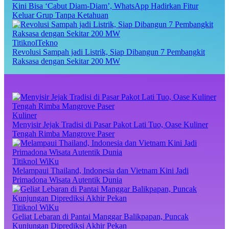
Kini Bisa ‘Cabut Diam-Diam’, WhatsApp Hadirkan Fitur
Keluar Grup Tanpa Ketahuan
TitiknolTekno
Revolusi Sampah jadi Listrik, Siap Dibangun 7 Pembangkit
Raksasa dengan Sekitar 200 MW
Kuliner
Menyisir Jejak Tradisi di Pasar Pakot Lati Tuo, Oase Kuliner
Tengah Rimba Mangrove Paser
Titiknol WiKu
Melampaui Thailand, Indonesia dan Vietnam Kini Jadi
Primadona Wisata Autentik Dunia
Titiknol WiKu
Geliat Lebaran di Pantai Manggar Balikpapan, Puncak
Kunjungan Diprediksi Akhir Pekan