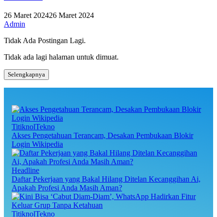
26 Maret 2024
26 Maret 2024
Admin
Tidak Ada Postingan Lagi.
Tidak ada lagi halaman untuk dimuat.
Selengkapnya
TitiknolTekno
Akses Pengetahuan Terancam, Desakan Pembukaan Blokir
Login Wikipedia
Headline
Daftar Pekerjaan yang Bakal Hilang Ditelan Kecanggihan Ai,
Apakah Profesi Anda Masih Aman?
TitiknolTekno