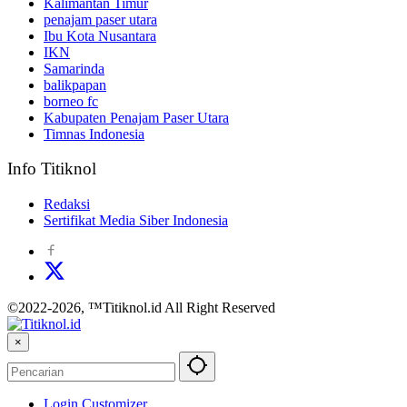
Kalimantan Timur
penajam paser utara
Ibu Kota Nusantara
IKN
Samarinda
balikpapan
borneo fc
Kabupaten Penajam Paser Utara
Timnas Indonesia
Info Titiknol
Redaksi
Sertifikat Media Siber Indonesia
©2022-2026, ™Titiknol.id All Right Reserved
×
Login Customizer