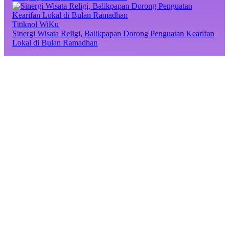
Titiknol WiKu
Sinergi Wisata Religi, Balikpapan Dorong Penguatan Kearifan
Lokal di Bulan Ramadhan