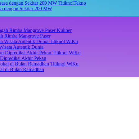
TitiknolTekno
asa dengan Sekitar 200 MW
Kuliner
ngah Rimba Mangrove Paser
Titiknol WiKu
Wisata Autentik Dunia
Titiknol WiKu
Diprediksi Akhir Pekan
Titiknol WiKu
kal di Bulan Ramadhan