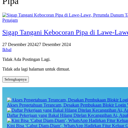
Pipa
Penajam
Sigap Tangani Kebocoran Pipa di Lawe-Lawe
27 Desember 2024
27 Desember 2024
Ikbal
Tidak Ada Postingan Lagi.
Tidak ada lagi halaman untuk dimuat.
Selengkapnya
Akses Pengetahuan Terancam, Desakan Pembukaan Blokir Login 
Daftar Pekerjaan yang Bakal Hilang Ditelan Kecanggihan Ai, Ap
Kini Bisa ‘Cabut Diam-Diam’, WhatsApp Hadirkan Fitur Keluar 