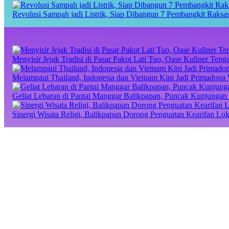
Revolusi Sampah jadi Listrik, Siap Dibangun 7 Pembangkit Raks
Menyisir Jejak Tradisi di Pasar Pakot Lati Tuo, Oase Kuliner Te
Melampaui Thailand, Indonesia dan Vietnam Kini Jadi Primadona 
Geliat Lebaran di Pantai Manggar Balikpapan, Puncak Kunjungan 
Sinergi Wisata Religi, Balikpapan Dorong Penguatan Kearifan Lo