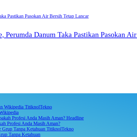
, Perumda Danum Taka Pastikan Pasokan Air 
TitiknolTekno
Wikipedia
Headline
akah Profesi Anda Masih Aman?
TitiknolTekno
Grup Tanpa Ketahuan