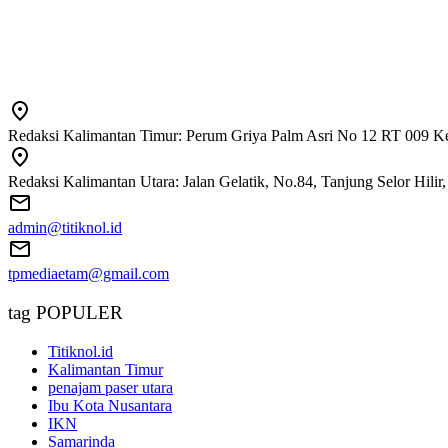
Redaksi Kalimantan Timur: Perum Griya Palm Asri No 12 RT 009 Ke
Redaksi Kalimantan Utara: Jalan Gelatik, No.84, Tanjung Selor Hili
admin@titiknol.id
tpmediaetam@gmail.com
tag POPULER
Titiknol.id
Kalimantan Timur
penajam paser utara
Ibu Kota Nusantara
IKN
Samarinda