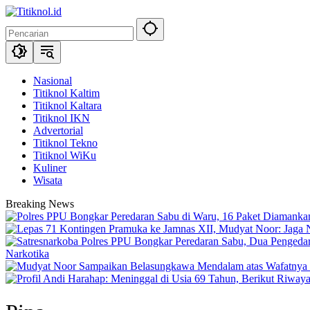
Langsung
ke
konten
Nasional
Titiknol Kaltim
Titiknol Kaltara
Titiknol IKN
Advertorial
Titiknol Tekno
Titiknol WiKu
Kuliner
Wisata
Breaking News
Narkotika