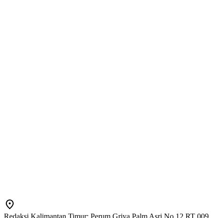
Redaksi Kalimantan Timur: Perum Griya Palm Asri No 12 RT 009