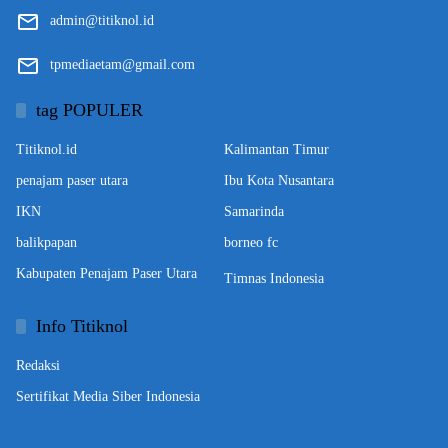
admin@titiknol.id
tpmediaetam@gmail.com
tag POPULER
Titiknol.id
Kalimantan Timur
penajam paser utara
Ibu Kota Nusantara
IKN
Samarinda
balikpapan
borneo fc
Kabupaten Penajam Paser Utara
Timnas Indonesia
Info Titiknol
Redaksi
Sertifikat Media Siber Indonesia