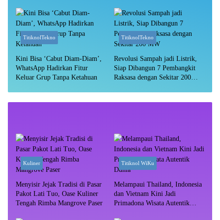
Aman?
TitiknolTekno
TitiknolTekno
Kini Bisa ‘Cabut Diam-Diam’,
Revolusi Sampah jadi Listrik,
WhatsApp Hadirkan Fitur
Siap Dibangun 7 Pembangkit
Keluar Grup Tanpa Ketahuan
Raksasa dengan Sekitar 200
MW
Kuliner
Titiknol WiKu
Menyisir Jejak Tradisi di Pasar
Melampaui Thailand, Indonesia
Pakot Lati Tuo, Oase Kuliner
dan Vietnam Kini Jadi
Tengah Rimba Mangrove Paser
Primadona Wisata Autentik
Dunia