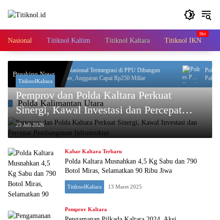
Langsung
ke
konten
Nasional
Titiknol Kaltim
Titiknol Kaltara
Titiknol IKN
A
Sekolah Nasional Terintegrasi di PPU Dibangun
Polres PPU 
Breaking News
November, Anggaran Capai Rp250 Miliar
Paket Diama
TitiknolKaltara
Pemprov dan Polda Kaltara Perkuat
Polda Kalimantan Utara
Sinergi, Kawal Investasi dan Percepat
Pembangunan Infrastruktur
23 Juli 2026
Kabar Kaltara Terbaru
Polda Kaltara Musnahkan 4,5 Kg Sabu dan 790
Botol Miras, Selamatkan 90 Ribu Jiwa
TitiknolKaltara
13 Maret 2025
Pemprov Kaltara
Pengamanan Pilkada Kaltara 2024, Aksi