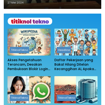
Diamankan Polisi
27 Mei 2024
TitiknolTekno
Headline
Akses Pengetahuan
Daftar Pekerjaan yang
Terancam, Desakan
Bakal Hilang Ditelan
Pembukaan Blokir Login
Kecanggihan Ai, Apakah
Wikipedia
Profesi Anda Masih
Aman?
TitiknolTekno
TitiknolTekno