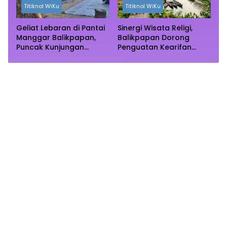
Titiknol WiKu
Titiknol WiKu
Geliat Lebaran di Pantai
Sinergi Wisata Religi,
Manggar Balikpapan,
Balikpapan Dorong
Puncak Kunjungan
Penguatan Kearifan
Diprediksi Akhir Pekan
Lokal di Bulan
Ramadhan