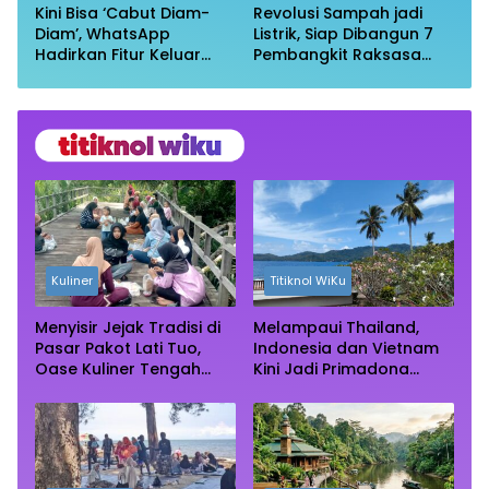
Kini Bisa ‘Cabut Diam-
Revolusi Sampah jadi
Diam’, WhatsApp
Listrik, Siap Dibangun 7
Hadirkan Fitur Keluar
Pembangkit Raksasa
Grup Tanpa Ketahuan
dengan Sekitar 200 MW
Kuliner
Titiknol WiKu
Menyisir Jejak Tradisi di
Melampaui Thailand,
Pasar Pakot Lati Tuo,
Indonesia dan Vietnam
Oase Kuliner Tengah
Kini Jadi Primadona
Rimba Mangrove Paser
Wisata Autentik Dunia