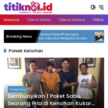
Langsung
ke
konten
Nasional
Titiknol Kaltim
Titiknol Kaltara
Titiknol 
s
Satresnarkoba Polres PPU Bongkar
Mudyat 
Breaking News
Peredaran Sabu, Dua Pengedar Diciduk
Mendala
dengan 12 Paket Narkotika
Bupati 
Polsek Kenohan
Tenggarong
Sembunyikan 1 Poket Sabu,
Seorang Pria di Kenohan Kukar