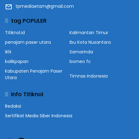
tpmediaetam@gmail.com
tag POPULER
Titiknol.id
Kalimantan Timur
penajam paser utara
Ibu Kota Nusantara
IKN
Samarinda
balikpapan
borneo fc
Kabupaten Penajam Paser
Timnas Indonesia
Utara
Info Titiknol
Redaksi
Sertifikat Media Siber Indonesia