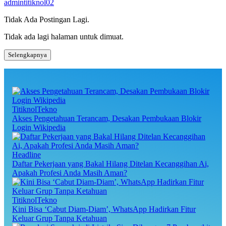
admintitiknol02
Tidak Ada Postingan Lagi.
Tidak ada lagi halaman untuk dimuat.
Selengkapnya
TitiknolTekno
Akses Pengetahuan Terancam, Desakan Pembukaan Blokir
Login Wikipedia
Headline
Daftar Pekerjaan yang Bakal Hilang Ditelan Kecanggihan Ai,
Apakah Profesi Anda Masih Aman?
TitiknolTekno
Kini Bisa ‘Cabut Diam-Diam’, WhatsApp Hadirkan Fitur
Keluar Grup Tanpa Ketahuan