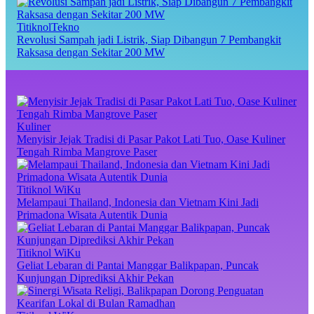
TitiknolTekno
Revolusi Sampah jadi Listrik, Siap Dibangun 7 Pembangkit
Raksasa dengan Sekitar 200 MW
Kuliner
Menyisir Jejak Tradisi di Pasar Pakot Lati Tuo, Oase Kuliner
Tengah Rimba Mangrove Paser
Titiknol WiKu
Melampaui Thailand, Indonesia dan Vietnam Kini Jadi
Primadona Wisata Autentik Dunia
Titiknol WiKu
Geliat Lebaran di Pantai Manggar Balikpapan, Puncak
Kunjungan Diprediksi Akhir Pekan