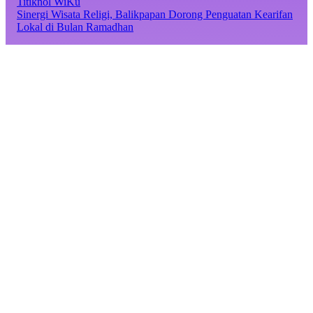
Titiknol WiKu
Sinergi Wisata Religi, Balikpapan Dorong Penguatan Kearifan
Lokal di Bulan Ramadhan